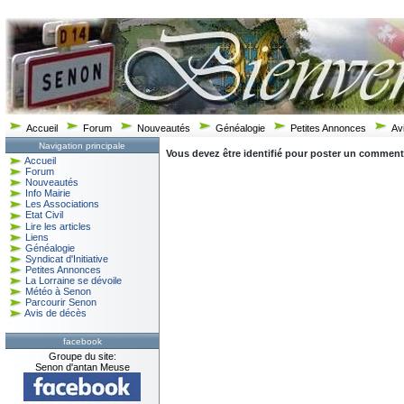
Accueil
Forum
Nouveautés
Généalogie
Petites Annonces
Av
Navigation principale
Vous devez être identifié pour poster un commentair
Accueil
Forum
Nouveautés
Info Mairie
Les Associations
Etat Civil
Lire les articles
Liens
Généalogie
Syndicat d'Initiative
Petites Annonces
La Lorraine se dévoile
Météo à Senon
Parcourir Senon
Avis de décès
facebook
Groupe du site:
Senon d'antan Meuse