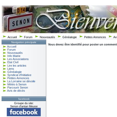
Accueil
Forum
Nouveautés
Généalogie
Petites Annonces
Av
Navigation principale
Vous devez être identifié pour poster un commentair
Accueil
Forum
Nouveautés
Info Mairie
Les Associations
Etat Civil
Lire les articles
Liens
Généalogie
Syndicat d'Initiative
Petites Annonces
La Lorraine se dévoile
Météo à Senon
Parcourir Senon
Avis de décès
facebook
Groupe du site:
Senon d'antan Meuse