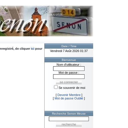
Date / Time
nregistré, de cliquer
ici
pour
Vendredi 7 Août 2026 01:37
Bienvenue
Nom d'utilisateur :
Mot de passe :
Se souvenir de moi
[
Devenir Membre
]
[
Mot de passe Oublié
]
Recherche Senon Meuse