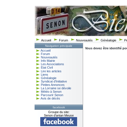
Accueil
Forum
Nouveautés
Généalogie
P
Navigation principale
Vous devez être identifié po
Accueil
Forum
Nouveautés
Info Mairie
Les Associations
Etat Civil
Lire les articles
Liens
Généalogie
Syndicat d'Initiative
Petites Annonces
La Lorraine se dévoile
Météo à Senon
Parcourir Senon
Avis de décès
facebook
Groupe du site:
Senon d'antan Meuse