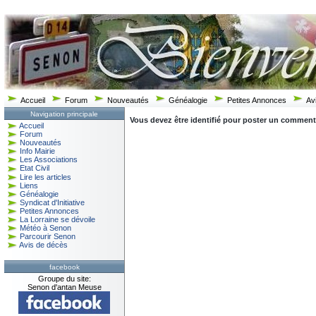
Accueil
Forum
Nouveautés
Généalogie
Petites Annonces
Av
Navigation principale
Vous devez être identifié pour poster un commentair
Accueil
Forum
Nouveautés
Info Mairie
Les Associations
Etat Civil
Lire les articles
Liens
Généalogie
Syndicat d'Initiative
Petites Annonces
La Lorraine se dévoile
Météo à Senon
Parcourir Senon
Avis de décès
facebook
Groupe du site:
Senon d'antan Meuse