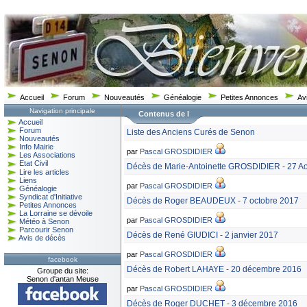
Accueil
Forum
Nouveautés
Généalogie
Petites Annonces
Av
Navigation principale
Contenus de l
Accueil
Forum
Liste des Anciens Curés de Senon
Nouveautés
Info Mairie
par
Pascal GROSDIDIER
Les Associations
Etat Civil
Décès de Marie-Antoinette GROSDIDIER - 27 A
Lire les articles
Liens
par
Pascal GROSDIDIER
Généalogie
Syndicat d'Initiative
Décès de Roger BEAUDEUX - 7 octobre 2017
Petites Annonces
La Lorraine se dévoile
par
Pascal GROSDIDIER
Météo à Senon
Parcourir Senon
Décès de René GIUDICI - 2 janvier 2017
Avis de décès
par
Pascal GROSDIDIER
facebook
Décès de Robert LAHAYE - 20 décembre 2016
Groupe du site:
Senon d'antan Meuse
par
Pascal GROSDIDIER
Décès de Roger DUCHET - 3 décembre 2016