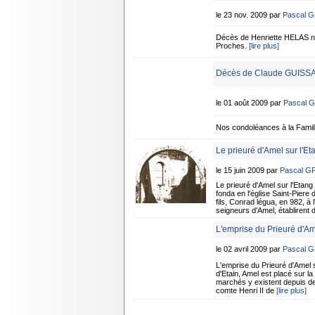
le 23 nov. 2009 par
Pascal 
Décès de Henriette HELAS 
Proches.
[lire plus]
Décès de Claude GUISSAR
le 01 août 2009 par
Pascal 
Nos condoléances à la Famil
Le prieuré d'Amel sur l'Et
le 15 juin 2009 par
Pascal G
Le prieuré d'Amel sur l'Et
fonda en l'église Saint-Piere 
fils, Conrad légua, en 982, à
seigneurs d'Amel, établirent d
L'emprise du Prieuré d'Ame
le 02 avril 2009 par
Pascal 
L'emprise du Prieuré d'Ame
d'Etain, Amel est placé sur l
marchés y existent depuis de
comte Henri II de
[lire plus]