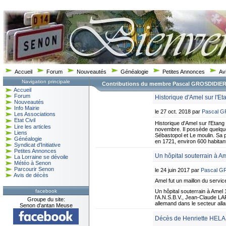
Accueil
Forum
Nouveautés
Généalogie
Petites Annonces
Av
Navigation principale
Contributions du membre Pascal GROSDIDIE
Accueil
Forum
Historique d'Amel sur l'Et
Nouveautés
Info Mairie
le 27 oct. 2018 par
Pascal 
Les Associations
Etat Civil
Historique d'Amel sur l'Etan
Lire les articles
novembre. Il possède quelque
Liens
Sébastopol et Le moulin. Sa p
Généalogie
en 1721, environ 600 habita
Syndicat d'Initiative
Petites Annonces
Un hôpital souterrain à 
La Lorraine se dévoile
Météo à Senon
Parcourir Senon
le 24 juin 2017 par
Pascal G
Avis de décès
Amel fut un maillon du service
facebook
Un hôpital souterrain à Ame
l'A.N.S.B.V., Jean-Claude L
Groupe du site:
allemand dans le secteur allan
Senon d'antan Meuse
Décès de Henriette HEL