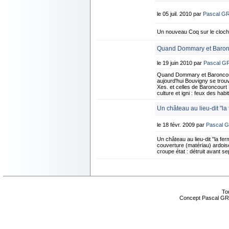
le 05 juil. 2010 par
Pascal G
Un nouveau Coq sur le cloc
Quand Dommary et Baronc
le 19 juin 2010 par
Pascal G
Quand Dommary et Baroncou
aujourd'hui Bouvigny se tro
Xes. et celles de Baroncourt 
culture et igni : feux des ha
Un château au lieu-dit "la 
le 18 févr. 2009 par
Pascal 
Un château au lieu-dit "la fe
couverture (matériau) ardoise
croupe état : détruit avant 
Tou
Concept Pascal GR