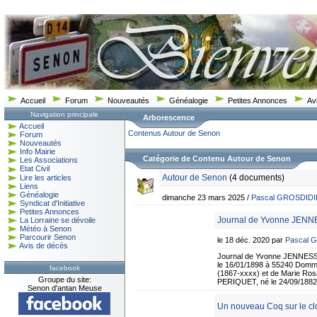
Accueil
Forum
Nouveautés
Généalogie
Petites Annonces
Av
Navigation principale
Arborescence
Accueil
Contenus
Autour de Senon
Forum
Nouveautés
Info Mairie
Catégorie de Contenu Autour de Senon
Les Associations
Etat Civil
Autour de Senon
(4 documents)
Lire les articles
Liens
Généalogie
dimanche 23 mars 2025 /
Pascal GROSDID
Syndicat d'Initiative
Petites Annonces
Journal de Yvonne JENN
La Lorraine se dévoile
Météo à Senon
Parcourir Senon
le 18 déc. 2020 par
Pascal 
Avis de décès
Journal de Yvonne JENNESS
le 16/01/1898 à 55240 Domm
facebook
(1867-xxxx) et de Marie Ro
Groupe du site:
PERIQUET, né le 24/09/1882 
Senon d'antan Meuse
Un nouveau Coq sur le c