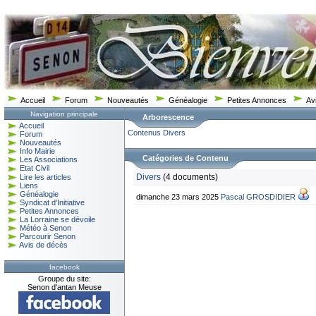
Accueil
Forum
Nouveautés
Généalogie
Petites Annonces
Av
Navigation principale
Arborescence
Accueil
Contenus
Divers
Forum
Nouveautés
Info Mairie
Catégories de Contenu
Les Associations
Etat Civil
Divers
(4 documents)
Lire les articles
Liens
Généalogie
dimanche 23 mars 2025
Pascal GROSDIDIER
Syndicat d'Initiative
Petites Annonces
La Lorraine se dévoile
Météo à Senon
Parcourir Senon
Avis de décès
facebook
Groupe du site:
Senon d'antan Meuse