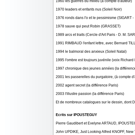
1960 les guerres du milieu (à compte d'auteur)
1970 leaders et enfants nus (Soleil Noir)
1976 ronds dans l'o et le pessimisme (SIGART 
1978 sauve qui peut Robin (GRASSET)
1989 arcs et traits (Cercle d'Art Paris - D. M. S
1991 RIMBAUD l'enfant lettre, avec Bernard TILLI
1994 le balmoral des anxieux (Soleil Natal)
1995 l'ombre est toujours juvénile (voix Richar
1997 chronique des jeunes années (la différence
2001 les passerelles du purgatoire, (à compte d'a
2002 agent secret (la différence Paris)
2003 l'illustre passion (la différence Paris)
Et de nombreux catalogues sur le dessin, dont Da
Ecrits sur IPOUSTEGUY
Pierre Gaudibert et Evelyne ARTAUD, IPOUSTEGU
John UPDIKE, Just Looking Alfred KNOPF, New 