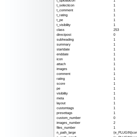
t_uploadicon
1
t_selecticon
1
t_comment
1
t_rating
1
t_pe
1
t_visibility
1
class
253
directpost
0
subheading
1
summary
1
startdate
1
enddate
1
icon
1
attach
1
images
1
comment
1
rating
1
score
1
pe
1
visibility
1
meta
1
layout
1
customtags
1
presettags
1
custom_number
0
images_number
2
files_number
1
n_path_large
{e_PLUGIN}cont