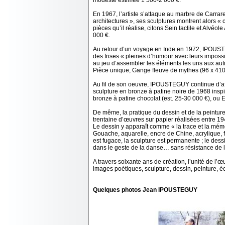
modeste estimée 1 500-2 000 €.
En 1967, l’artiste s’attaque au marbre de Carrare.
architectures », ses sculptures montrent alors « 
pièces qu’il réalise, citons Sein tactile et Alvé
000 €.
Au retour d’un voyage en Inde en 1972, IPOUSTEG
des frises « pleines d’humour avec leurs impossi
au jeu d’assembler les éléments les uns aux autre
Pièce unique, Gange fleuve de mythes (96 x 410
Au fil de son oeuvre, IPOUSTEGUY continue d’
sculpture en bronze à patine noire de 1968 insp
bronze à patine chocolat (est. 25-30 000 €), ou E
De même, la pratique du dessin et de la peintur
trentaine d’œuvres sur papier réalisées entre 19
Le dessin y apparaît comme « la trace et la mémo
Gouache, aquarelle, encre de Chine, acrylique, f
est fugace, la sculpture est permanente ; le de
dans le geste de la danse… sans résistance de l
A travers soixante ans de création, l’unité de
images poétiques, sculpture, dessin, peinture, é
Quelques photos Jean IPOUSTEGUY