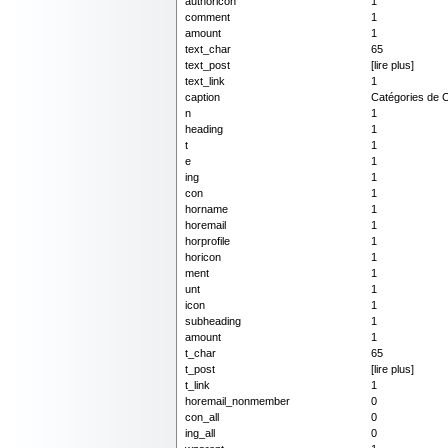
authoricon
1
comment
1
amount
1
text_char
65
text_post
[lire plus]
text_link
1
caption
Catégories de 
n
1
heading
1
t
1
e
1
ing
1
con
1
horname
1
horemail
1
horprofile
1
horicon
1
ment
1
unt
1
icon
1
subheading
1
amount
1
t_char
65
t_post
[lire plus]
t_link
1
horemail_nonmember
0
con_all
0
ing_all
0