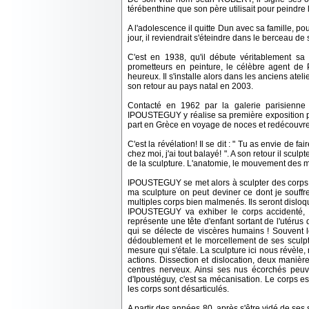
térébenthine que son père utilisait pour peindr
A l'adolescence il quitte Dun avec sa famille, pou
jour, il reviendrait s'éteindre dans le berceau d
C'est en 1938, qu'il débute véritablement sa 
prometteurs en peinture, le célèbre agent de Pi
heureux. Il s'installe alors dans les anciens ate
son retour au pays natal en 2003.
Contacté en 1962 par la galerie parisienne
IPOUSTEGUY y réalise sa première exposition p
part en Grèce en voyage de noces et redécouvre l
C'est la révélation! Il se dit : " Tu as envie de fa
chez moi, j'ai tout balayé! ". A son retour il scul
de la sculpture. L'anatomie, le mouvement des m
IPOUSTEGUY se met alors à sculpter des corps, 
ma sculpture on peut deviner ce dont je souffr
multiples corps bien malmenés. Ils seront disloq
IPOUSTEGUY va exhiber le corps accidenté, s
représente une tête d'enfant sortant de l'utéru
qui se délecte de viscères humains ! Souvent 
dédoublement et le morcellement de ses sculptu
mesure qui s'étale. La sculpture ici nous révèl
actions. Dissection et dislocation, deux manièr
centres nerveux. Ainsi ses nus écorchés peu
d'Ipoustéguy, c'est sa mécanisation. Le corps e
les corps sont désarticulés.
A partir des années 80, après s'être vidé de se