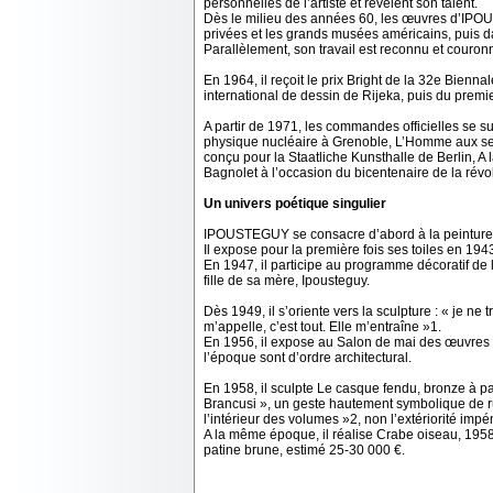
personnelles de l’artiste et révèlent son talent.
Dès le milieu des années 60, les œuvres d’IPOU
privées et les grands musées américains, puis 
Parallèlement, son travail est reconnu et couron
En 1964, il reçoit le prix Bright de la 32e Bienna
international de dessin de Rijeka, puis du premi
A partir de 1971, les commandes officielles se 
physique nucléaire à Grenoble, L’Homme aux seme
conçu pour la Staatliche Kunsthalle de Berlin, A
Bagnolet à l’occasion du bicentenaire de la rév
Un univers poétique singulier
IPOUSTEGUY se consacre d’abord à la peinture q
Il expose pour la première fois ses toiles en 194
En 1947, il participe au programme décoratif de
fille de sa mère, Ipousteguy.
Dès 1949, il s’oriente vers la sculpture : « je ne 
m’appelle, c’est tout. Elle m’entraîne »1.
En 1956, il expose au Salon de mai des œuvres 
l’époque sont d’ordre architectural.
En 1958, il sculpte Le casque fendu, bronze à pati
Brancusi », un geste hautement symbolique de r
l’intérieur des volumes »2, non l’extériorité imp
A la même époque, il réalise Crabe oiseau, 1958
patine brune, estimé 25-30 000 €.