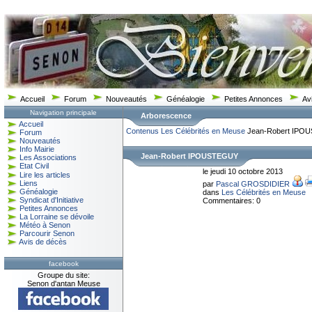
Accueil
Forum
Nouveautés
Généalogie
Petites Annonces
Av
Navigation principale
Arborescence
Accueil
Contenus
Les Célébrités en Meuse
Jean-Robert IPO
Forum
Nouveautés
Info Mairie
Jean-Robert IPOUSTEGUY
Les Associations
Etat Civil
le jeudi 10 octobre 2013
Lire les articles
Liens
par
Pascal GROSDIDIER
Généalogie
dans
Les Célébrités en Meuse
Syndicat d'Initiative
Commentaires: 0
Petites Annonces
La Lorraine se dévoile
Météo à Senon
Parcourir Senon
Avis de décès
facebook
Groupe du site:
Senon d'antan Meuse