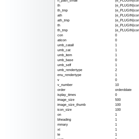
n_path_small
{e_PLUGIN}cont
th
{e_PLUGIN}cont
th_tmp
{e_PLUGIN}cont
ath
{e_PLUGIN}cont
ath_tmp
{e_PLUGIN}cont
th
{e_PLUGIN}conte
th_tmp
{e_PLUGIN}cont
con
0
aticon
0
umb_catall
1
umb_cat
1
umb_item
1
umb_base
0
umb_self
1
umb_rendertype
2
enu_rendertype
1
v
0
v_number
10
order
orderddate
isplay_times
0
image_size
500
image_size_thumb
100
icon_size
100
on
1
bheading
1
mmary
1
xt
1
te
1