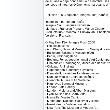
de 40 ans a déjà donné lieu à de nombreuses re
pensées intimes, les événements marquants et
Diffusion : La Cinquième, Images Plus, Planète, R
Image 16 mm : Renan Pollès
Image & Son : Jacques Kébadian
Montage : Franssou Prenant, Marion Chanon
Producteur(s) : Mahmoud Chokrollahi, Christop
Versions : Français
© Play film - INA - Images Plus - 2000
Liste des musées
• Abu Dhabi, National Museum of Saadiyat Islan
• Baltimore, Baltimore Museum of Art.
• Berlin, Nationalgalerie.
• Bobigny, Fonds départemental d’Art Contempor
• Châlons en Champagne, Musée des Beaux-Art
• Chicago, Art Institute.
• Copenhagen, Carlsberg Glyptotek.
• Darmstadt, Hessiches Landesmuseum.
• Dun-sur-Meuse, Centre Ipoustéguy
• Grenoble, Musée d’Art Moderne.
• Hannover, Sprengel Museum.
• London, Tate Gallery.
• London, Victoria and Albert Museum.
• Lyon, Musée des Beaux-Arts.
• Marseille, Musée Cantini.
• Melbourne, National Gallery of Victoria.
• New-Orleans, Virlane Fondation.
• New York, The Museum of Modern Art.