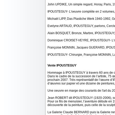
John UPDIKE, Un simple regard, Horay, Paris, 
IPOUSTEGUY- L'oeuvre complète en 2 volumes, sou
Michaël LIPP, Das Plastiche Werk 1940-1992, Gu
Evelyne ARTAUD, IPOUSTEGUY, parlons, Cercle 
Alain BOSQUET, Bronze, Marbre, IPOUSTEGUY, L
Dominique CROISET-VEYRE, IPOUSTEGUY- L'œuvre
Françoise MONNIN, Jacques GUERARD, IPOUSTE
IPOUSTEGUY- Chirurgie, Françoise MONNIN, La
Vente IPOUSTEGUY
Hommage à IPOUSTEGUY à travers 60 ans de c
Dans le cadre de la succession de l’artiste, 75
prochain 2007. Très représentatif de l’œuvre d
d’œuvres sur papier et une dizaine de peintures,
Une oeuvre en marge des courants de l'art du 20
Jean ROBERT dit IPOUSTEGUY (1920-2006), sculpt
Pour ce fils de menuisier, l’aventure débute en 1
découverte de la peinture, puis celle de la sculp
La Galerie Claude BERNARD puis la Galerie new-