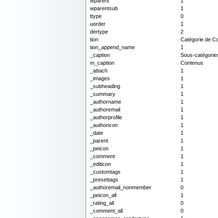
wparent
1
wparentsub
1
ttype
0
uorder
1
dertype
2
tion
Catégorie de C
tion_append_name
1
_caption
Sous-catégorie
m_caption
Contenus
_attach
1
_images
1
_subheading
1
_summary
1
_authorname
1
_authoremail
1
_authorprofile
1
_authoricon
1
_date
1
_parent
1
_peicon
1
_comment
1
_editicon
1
_customtags
1
_presettags
1
_authoremail_nonmember
0
_peicon_all
1
_rating_all
0
_comment_all
0