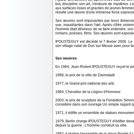
but, discipline son art, s'entoure de mystères. 
aux surfaces lisses et graciles de jeunes femmes, 
résulte une œuvre d'une immense force expressiv
Ses œuvres sont imposantes par leurs dimension
vue, inquiétantes dans l'œil. Après s'être vio
l'homme était désireux de se faire entendre, so
romans, poésies, films. Ses œuvres sont exposée
IPOUSTEGUY est décédé le 7 février 2006. Le dép
son village natal de Dun sur Meuse avec pour fa
Ses oeuvres
En 1964, Jean-Robert IPOUSTEGUY reçoit le prix
1968, le prix de la ville de Darmstadt
1977, le Grand prix national des arts
1984, Chevalier de la Légion d'Honneur
2003, le prix de sculpture de la Fondation Simon
considère dans son ouvrage Un simple regard que 
1971, il édifie un ensemble de statues monument
1979, Berlin charge IPOUSTEGUY d'édifier devant
depuis la guerre : L'homme construit sa ville.
1982, il réalise l'ensemble de la place Pradel à 