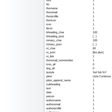
rent
1
fer
1
thorname
1
thoremail
1
thorprofile
1
thoricon
1
icon
1
iticon
1
bheading_char
100
bheading_post
[...]
mmary_char
100
mmary_post
[...]
xt_char
60
xt_post
[lire plus]
xt_link
1
thoremail_nonmember
1
icon_all
0
ting_all
0
testyle
%d %b %Y
ption
Liste Contenus
ption_append_name
1
subheading
1
text
1
date
1
peicon
1
authorname
1
authoremail
1
authorprofile
1