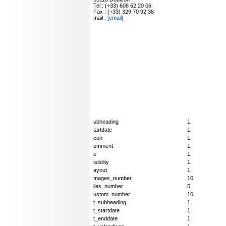
Tel : (+33) 608 62 20 06
Fax : (+33) 329 70 92 38
mail :
[email]
ubheading
1
tartdate
1
con
1
omment
1
e
1
isibility
1
ayout
1
mages_number
10
iles_number
5
ustom_number
10
t_subheading
1
t_startdate
1
t_enddate
1