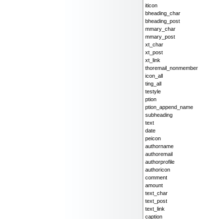
iticon
bheading_char
bheading_post
mmary_char
mmary_post
xt_char
xt_post
xt_link
thoremail_nonmember
icon_all
ting_all
testyle
ption
ption_append_name
subheading
text
date
peicon
authorname
authoremail
authorprofile
authoricon
comment
amount
text_char
text_post
text_link
caption