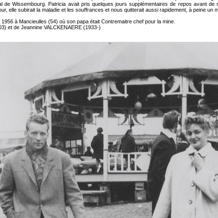
tal de Wissembourg. Patricia avait pris quelques jours supplémentaires de repos avant d
our, elle subirait la maladie et les souffrances et nous quitterait aussi rapidement, à peine un 
ier 1956 à Mancieulles (54) où son papa était Contremaitre chef pour la mine.
003) et de Jeannine VALCKENAERE (1933-)