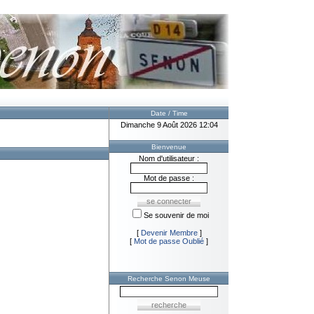
Date / Time
Dimanche 9 Août 2026 12:04
Bienvenue
Nom d'utilisateur :
Mot de passe :
Se souvenir de moi
[
Devenir Membre
]
[
Mot de passe Oublié
]
Recherche Senon Meuse