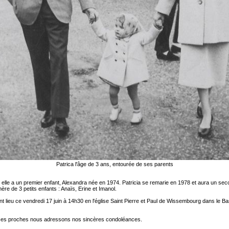
Patrica l'âge de 3 ans, entourée de ses parents
elle a un premier enfant, Alexandra née en 1974. Patricia se remarie en 1978 et aura un sec
ère de 3 petits enfants : Anaïs, Erine et Imanol.
t lieu ce vendredi 17 juin à 14h30 en l'église Saint Pierre et Paul de Wissembourg dans le B
et ses proches nous adressons nos sincères condoléances.