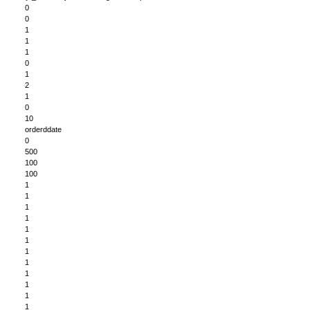
0
0
1
1
1
0
1
2
1
0
10
orderddate
0
500
100
100
1
1
1
1
1
1
1
1
1
1
1
1