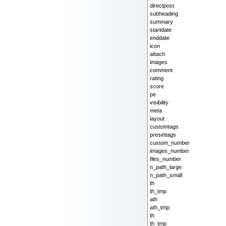
directpost
subheading
summary
startdate
enddate
icon
attach
images
comment
rating
score
pe
visibility
meta
layout
customtags
presettags
custom_number
images_number
files_number
n_path_large
n_path_small
th
th_tmp
ath
ath_tmp
th
th_tmp