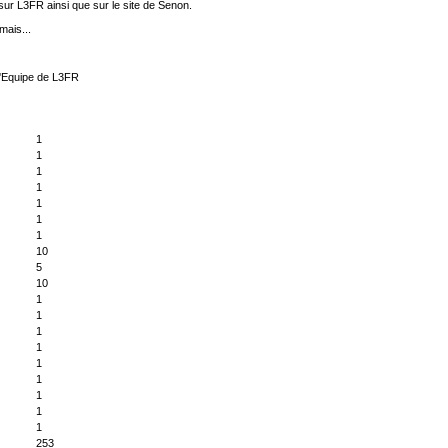
 sur L3FR ainsi que sur le site de Senon.
mais...
'Equipe de L3FR
1
1
1
1
1
1
1
10
5
10
1
1
1
1
1
1
1
1
1
253