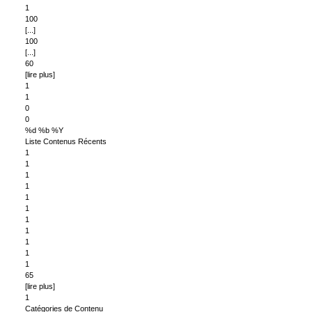
1
100
[...]
100
[...]
60
[lire plus]
1
1
0
0
%d %b %Y
Liste Contenus Récents
1
1
1
1
1
1
1
1
1
1
1
65
[lire plus]
1
Catégories de Contenu