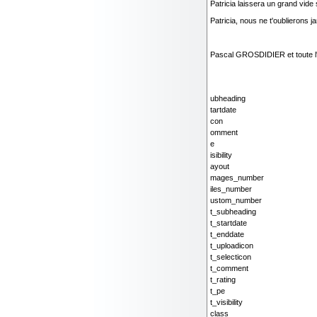
Patricia laissera un grand vide
Patricia, nous ne t'oublierons ja
Pascal GROSDIDIER et toute l
ubheading
tartdate
con
omment
e
isibility
ayout
mages_number
iles_number
ustom_number
t_subheading
t_startdate
t_enddate
t_uploadicon
t_selecticon
t_comment
t_rating
t_pe
t_visibility
class