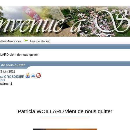
etites Annonces
Avis de décès
LARD vient de nous quitter
 de nous quitter
13 juin 2011
cal GROSDIDIER
vers
aires: 1
Patricia WOILLARD vient de nous quitter
___________________________