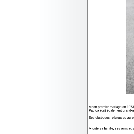
A son premier mariage en 1973 
Patrica était également grand-m
Ses obsèques religieuses auron
A toute sa famille, ses amis 