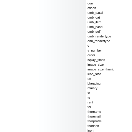
con
aticon
umb_catall
umb_cat
umb_item
umb_base
umb_self
umb_rendertype
enu_rendertype
v
v_number
order
isplay_times
image_size
image_size_thumb
icon_size
on
bheading
mmary
xt
te
rent
fer
thorname
thoremail
thorprofile
thoricon
icon