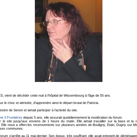
vient de décéder cette nuit à l’hôpital de Wissembourg à l'âge de 55 ans.
 le choc et attristée, d'apprendre ainsi le départ brutal de Patricia.
istoire de Senon et aimait participer à l'activité du site.
ine 3 Frontières
depuis 5 ans, elle assurait quotidiennement la modération du forum.
ur le site jusqu'aux envions de 1 heure du matin. Elle aimait travailler sur la base et l
le nous a offert les recensements sur plusieurs années de Bouligny, Etain, Dugny sur Meu
euses communes.
 forum s'arrête au 11 mai dernier. Son époux, très souffrant, elle avait entreprit de déménage