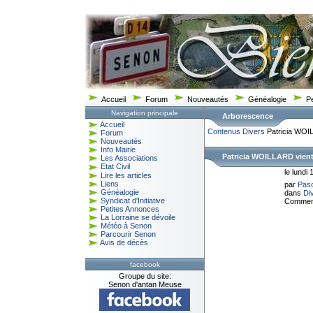
Accueil
Forum
Nouveautés
Généalogie
P
Navigation principale
Arborescence
Accueil
Contenus
Divers
Patricia WOIL
Forum
Nouveautés
Info Mairie
Patricia WOILLARD vient
Les Associations
Etat Civil
le lundi 
Lire les articles
Liens
par
Pas
Généalogie
dans
Di
Syndicat d'Initiative
Comment
Petites Annonces
La Lorraine se dévoile
Météo à Senon
Parcourir Senon
Avis de décès
facebook
Groupe du site:
Senon d'antan Meuse