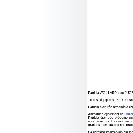
Patricia WOILLARD, née JUGES, 
Toutes l'équipe de L3FR est sous
Patricia était très attachée à l'h
Animatrice également de
Lorra
Patricia était très présente s
recensements des communes. El
grandes, ainsi que de nombr
Sa dernière intervention sur le