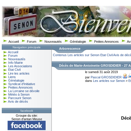
Accueil
Forum
Nouveautés
Généalogie
Petites Annonces
Av
Navigation principale
Arborescence
Accueil
Contenus
Les articles sur Senon
Etat Civil
Avis de déc
Forum
Nouveautés
Info Mairie
Décès de Marie-Antoinette GROSDIDIER - 27 A
Les Associations
Etat Civil
le samedi 31 août 2019
Lire les articles
Liens
par
Pascal GROSDIDIER
Généalogie
dans
Les articles sur Senon
>
Et
Syndicat d'Initiative
Petites Annonces
La Lorraine se dévoile
Météo à Senon
Parcourir Senon
Avis de décès
facebook
Groupe du site:
Décè
Senon d'antan Meuse