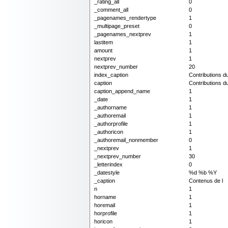
_rating_all
0
_comment_all
0
_pagenames_rendertype
1
_multipage_preset
0
_pagenames_nextprev
1
lastitem
1
amount
1
nextprev
1
nextprev_number
20
index_caption
Contributions 
caption
Contributions 
caption_append_name
1
_date
1
_authorname
1
_authoremail
1
_authorprofile
1
_authoricon
1
_authoremail_nonmember
0
_nextprev
1
_nextprev_number
30
_letterindex
0
_datestyle
%d %b %Y
_caption
Contenus de l
n
1
horname
1
horemail
1
horprofile
1
horicon
1