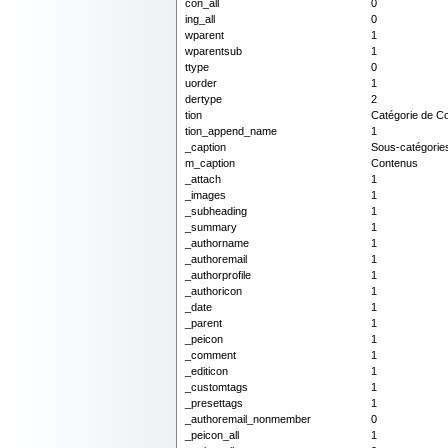
con_all
0
ing_all
0
wparent
1
wparentsub
1
ttype
0
uorder
1
dertype
2
tion
Catégorie de C
tion_append_name
1
_caption
Sous-catégorie
m_caption
Contenus
_attach
1
_images
1
_subheading
1
_summary
1
_authorname
1
_authoremail
1
_authorprofile
1
_authoricon
1
_date
1
_parent
1
_peicon
1
_comment
1
_editicon
1
_customtags
1
_presettags
1
_authoremail_nonmember
0
_peicon_all
1