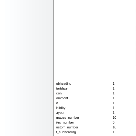
ubheading
1
tartdate
1
con
1
omment
1
e
1
isibility
1
ayout
1
mages_number
10
iles_number
5
ustom_number
10
t_subheading
1