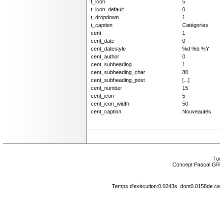
t_icon
5
t_icon_default
0
t_dropdown
1
t_caption
Catégories
cent
1
cent_date
0
cent_datestyle
%d %b %Y
cent_author
0
cent_subheading
1
cent_subheading_char
80
cent_subheading_post
[...]
cent_number
15
cent_icon
5
cent_icon_width
50
cent_caption
Nouveautés
Tou
Concept Pascal GR
Temps d'exécution:0.0243s, dont0.0158de cel