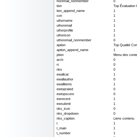
horemail_nonmember
0
tion
Top Évaluation
tion_append_name
1
con
1
uthorname
1
uthoremail
1
uthorprofile
1
uthoricon
1
uthoremail_nonmember
0
aption
Top Qualité Co
aption_append_name
1
ption
Menu des conte
arch
0
rt
0
nks
0
ewallcat
1
ewallauthor
0
ewallitems
1
ewtoprated
0
ewtopscore
0
ewrecent
1
ewsubmit
1
nks_icon
0
nks_dropdown
0
nks_caption
Liens contenu
t
1
t_main
1
t_number
1