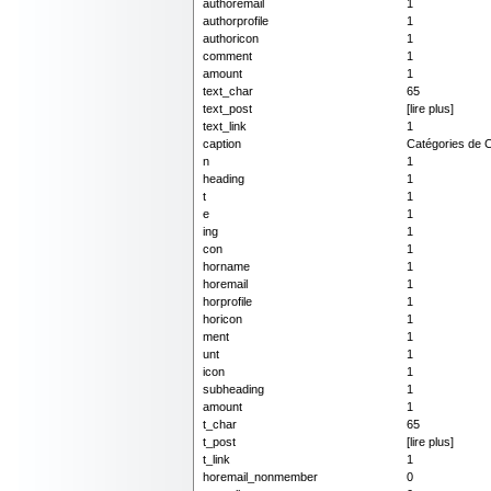
authoremail
1
authorprofile
1
authoricon
1
comment
1
amount
1
text_char
65
text_post
[lire plus]
text_link
1
caption
Catégories de 
n
1
heading
1
t
1
e
1
ing
1
con
1
horname
1
horemail
1
horprofile
1
horicon
1
ment
1
unt
1
icon
1
subheading
1
amount
1
t_char
65
t_post
[lire plus]
t_link
1
horemail_nonmember
0