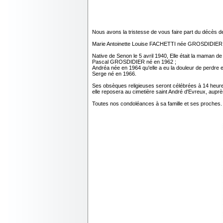
Nous avons la tristesse de vous faire part du décès d
Marie Antoinette Louise FACHETTI née GROSDIDIER le 27
Native de Senon le 5 avril 1940, Elle était la maman de
Pascal GROSDIDIER né en 1962 ;
Andréa née en 1964 qu'elle a eu la douleur de perdre 
Serge né en 1966.
Ses obsèques religieuses seront célébrées à 14 heures
elle reposera au cimetière saint André d'Evreux, auprès
Toutes nos condoléances à sa famille et ses proches.