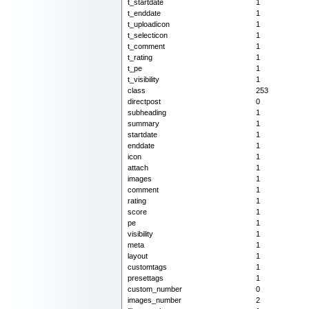
t_startdate
1
t_enddate
1
t_uploadicon
1
t_selecticon
1
t_comment
1
t_rating
1
t_pe
1
t_visibility
1
class
253
directpost
0
subheading
1
summary
1
startdate
1
enddate
1
icon
1
attach
1
images
1
comment
1
rating
1
score
1
pe
1
visibility
1
meta
1
layout
1
customtags
1
presettags
1
custom_number
0
images_number
2