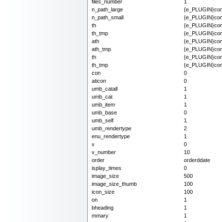
files_number
1
n_path_large
{e_PLUGIN}cont
n_path_small
{e_PLUGIN}cont
th
{e_PLUGIN}cont
th_tmp
{e_PLUGIN}cont
ath
{e_PLUGIN}cont
ath_tmp
{e_PLUGIN}cont
th
{e_PLUGIN}conte
th_tmp
{e_PLUGIN}cont
con
0
aticon
0
umb_catall
1
umb_cat
1
umb_item
1
umb_base
0
umb_self
1
umb_rendertype
2
enu_rendertype
1
v
0
v_number
10
order
orderddate
isplay_times
0
image_size
500
image_size_thumb
100
icon_size
100
on
1
bheading
1
mmary
1