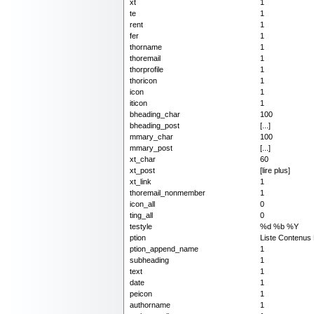
xt
1
te
1
rent
1
fer
1
thorname
1
thoremail
1
thorprofile
1
thoricon
1
icon
1
iticon
1
bheading_char
100
bheading_post
[...]
mmary_char
100
mmary_post
[...]
xt_char
60
xt_post
[lire plus]
xt_link
1
thoremail_nonmember
1
icon_all
0
ting_all
0
testyle
%d %b %Y
ption
Liste Contenus
ption_append_name
1
subheading
1
text
1
date
1
peicon
1
authorname
1