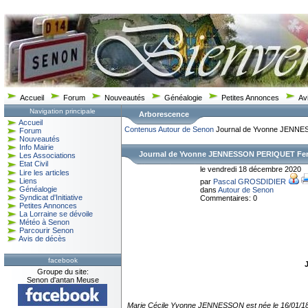
Accueil
Forum
Nouveautés
Généalogie
Petites Annonces
Av
Navigation principale
Arborescence
Accueil
Contenus
Autour de Senon
Journal de Yvonne JENNE
Forum
Nouveautés
Info Mairie
Journal de Yvonne JENNESSON PERIQUET Fer
Les Associations
Etat Civil
le vendredi 18 décembre 2020
Lire les articles
Liens
par
Pascal GROSDIDIER
Généalogie
dans
Autour de Senon
Syndicat d'Initiative
Commentaires: 0
Petites Annonces
La Lorraine se dévoile
Météo à Senon
Parcourir Senon
Avis de décès
facebook
Groupe du site:
Senon d'antan Meuse
Marie Cécile Yvonne JENNESSON est née le 16/01/18