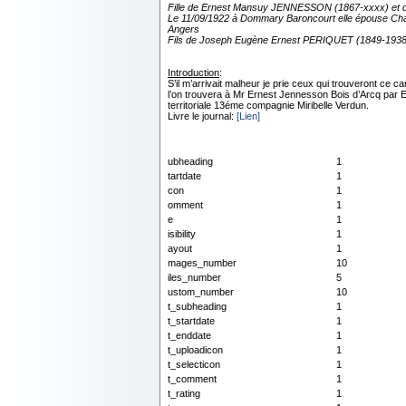
Fille de Ernest Mansuy JENNESSON (1867-xxxx) et
Le 11/09/1922 à Dommary Baroncourt elle épouse Char
Angers
Fils de Joseph Eugène Ernest PERIQUET (1849-1938)
Introduction
:
S’il m’arrivait malheur je prie ceux qui trouveront ce ca
l’on trouvera à Mr Ernest Jennesson Bois d’Arcq par
territoriale 13éme compagnie Miribelle Verdun.
Livre le journal:
[Lien]
ubheading
1
tartdate
1
con
1
omment
1
e
1
isibility
1
ayout
1
mages_number
10
iles_number
5
ustom_number
10
t_subheading
1
t_startdate
1
t_enddate
1
t_uploadicon
1
t_selecticon
1
t_comment
1
t_rating
1