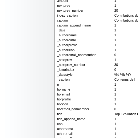
amount
1
nextprev
1
nextprev_number
20
index_caption
Contributions 
caption
Contributions 
caption_append_name
1
_date
1
_authorname
1
_authoremail
1
_authorprofile
1
_authoricon
1
_authoremail_nonmember
0
_nextprev
1
_nextprev_number
30
_letterindex
0
_datestyle
%d %b %Y
_caption
Contenus de l
n
1
horname
1
horemail
1
horprofile
1
horicon
1
horemail_nonmember
0
tion
Top Évaluation
tion_append_name
1
con
1
uthorname
1
uthoremail
1