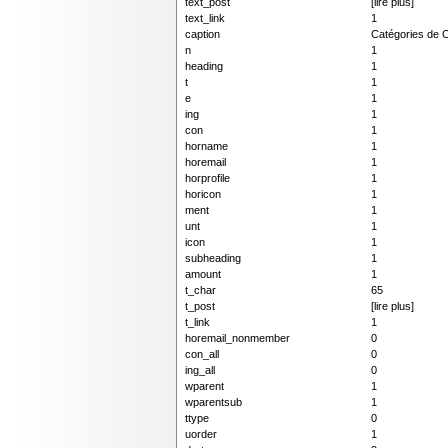
text_post
[lire plus]
text_link
1
caption
Catégories de 
n
1
heading
1
t
1
e
1
ing
1
con
1
horname
1
horemail
1
horprofile
1
horicon
1
ment
1
unt
1
icon
1
subheading
1
amount
1
t_char
65
t_post
[lire plus]
t_link
1
horemail_nonmember
0
con_all
0
ing_all
0
wparent
1
wparentsub
1
ttype
0
uorder
1