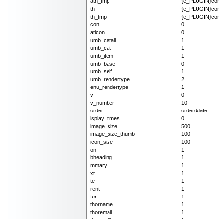
ath_tmp
{e_PLUGIN}cont
th
{e_PLUGIN}conte
th_tmp
{e_PLUGIN}cont
con
0
aticon
0
umb_catall
1
umb_cat
1
umb_item
1
umb_base
0
umb_self
1
umb_rendertype
2
enu_rendertype
1
v
0
v_number
10
order
orderddate
isplay_times
0
image_size
500
image_size_thumb
100
icon_size
100
on
1
bheading
1
mmary
1
xt
1
te
1
rent
1
fer
1
thorname
1
thoremail
1