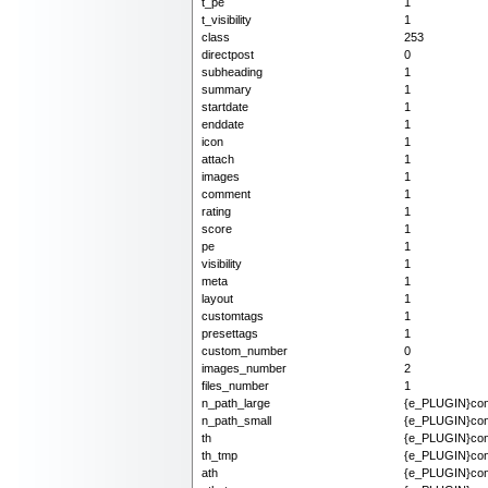
t_pe
1
t_visibility
1
class
253
directpost
0
subheading
1
summary
1
startdate
1
enddate
1
icon
1
attach
1
images
1
comment
1
rating
1
score
1
pe
1
visibility
1
meta
1
layout
1
customtags
1
presettags
1
custom_number
0
images_number
2
files_number
1
n_path_large
{e_PLUGIN}cont
n_path_small
{e_PLUGIN}cont
th
{e_PLUGIN}cont
th_tmp
{e_PLUGIN}cont
ath
{e_PLUGIN}cont