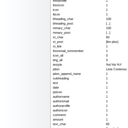
thorprofile
1
thoricon
1
icon
1
iticon
1
bheading_char
100
bheading_post
[...]
mmary_char
100
mmary_post
[...]
xt_char
60
xt_post
[lire plus]
xt_link
1
thoremail_nonmember
1
icon_all
0
ting_all
0
testyle
%d %b %Y
ption
Liste Contenus
ption_append_name
1
subheading
1
text
1
date
1
peicon
1
authorname
1
authoremail
1
authorprofile
1
authoricon
1
comment
1
amount
1
text_char
65