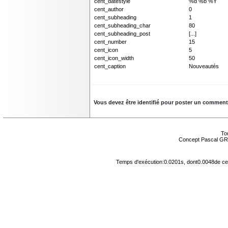
cent_datestyle
%d %b %Y
cent_author
0
cent_subheading
1
cent_subheading_char
80
cent_subheading_post
[...]
cent_number
15
cent_icon
5
cent_icon_width
50
cent_caption
Nouveautés
Vous devez être identifié pour poster un commentair
Tou
Concept Pascal GR
Temps d'exécution:0.0201s, dont0.0048de cel