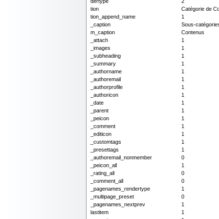
dertype
2
tion
Catégorie de C
tion_append_name
1
_caption
Sous-catégorie
m_caption
Contenus
_attach
1
_images
1
_subheading
1
_summary
1
_authorname
1
_authoremail
1
_authorprofile
1
_authoricon
1
_date
1
_parent
1
_peicon
1
_comment
1
_editicon
1
_customtags
1
_presettags
1
_authoremail_nonmember
0
_peicon_all
1
_rating_all
0
_comment_all
0
_pagenames_rendertype
1
_multipage_preset
0
_pagenames_nextprev
1
lastitem
1