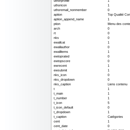
uthorprofile
1
uthoricon
1
uthoremail_nonmember
0
aption
Top Qualité Co
aption_append_name
1
ption
Menu des conte
arch
0
rt
0
nks
0
ewallcat
1
ewallauthor
0
ewallitems
1
ewtoprated
0
ewtopscore
0
ewrecent
1
ewsubmit
1
nks_icon
0
nks_dropdown
0
nks_caption
Liens contenu
t
1
t_main
1
t_number
1
t_icon
5
t_icon_default
0
t_dropdown
1
t_caption
Catégories
cent
1
cent_date
0