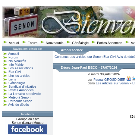
Accueil
Forum
Nouveautés
Généalogie
Petites Annonces
Av
Navigation principale
Arborescence
Accueil
Contenus
Les articles sur Senon
Etat Civil
Avis de déc
Forum
Nouveautés
Info Mairie
Décès Jean-Paul BECQ - 27/07/2024
Les Associations
Etat Civil
le mardi 30 juillet 2024
Lire les articles
Liens
par
Pascal GROSDIDIER
Généalogie
dans
Les articles sur Senon
>
Et
Syndicat d'Initiative
Petites Annonces
La Lorraine se dévoile
Météo à Senon
Parcourir Senon
Avis de décès
facebook
Dé
Groupe du site:
Senon d'antan Meuse