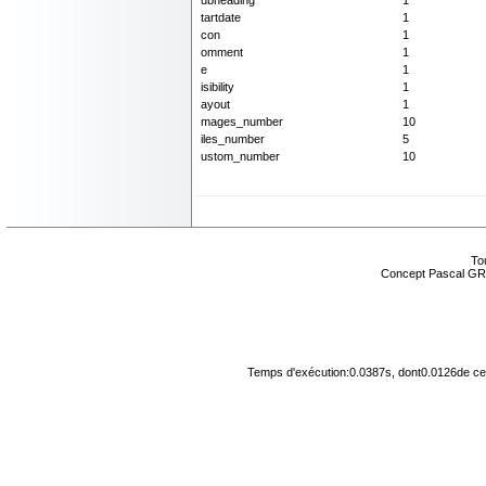
ubheading
1
tartdate
1
con
1
omment
1
e
1
isibility
1
ayout
1
mages_number
10
iles_number
5
ustom_number
10
Tou
Concept Pascal GR
Temps d'exécution:0.0387s, dont0.0126de cel