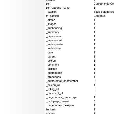
tion
Catégorie de Co
tion_append_name
1
_caption
Sous-catégories
m_caption
Contenus
_attach
1
_images
1
_subheading
1
_summary
1
_authorname
1
_authoremail
1
_authorprofile
1
_authoricon
1
_date
1
_parent
1
_peicon
1
_comment
1
_editicon
1
_customtags
1
_presettags
1
_authoremail_nonmember
0
_peicon_all
1
_rating_all
0
_comment_all
0
_pagenames_rendertype
1
_multipage_preset
0
_pagenames_nextprev
1
lastitem
1
amount
1