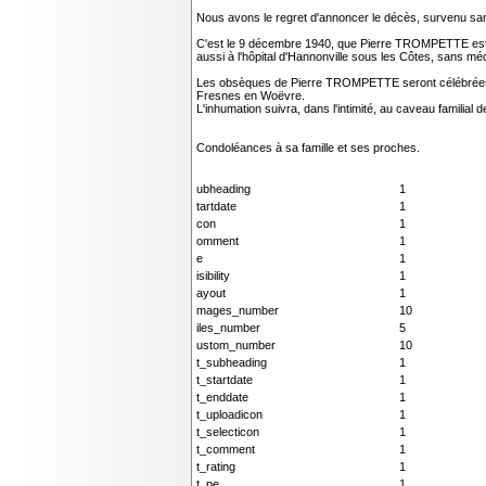
Nous avons le regret d'annoncer le décès, survenu s
C'est le 9 décembre 1940, que Pierre TROMPETTE est pa
aussi à l'hôpital d'Hannonville sous les Côtes, sans mé
Les obsèques de Pierre TROMPETTE seront célébrées, sel
Fresnes en Woëvre.
L'inhumation suivra, dans l'intimité, au caveau familial 
Condoléances à sa famille et ses proches.
ubheading
1
tartdate
1
con
1
omment
1
e
1
isibility
1
ayout
1
mages_number
10
iles_number
5
ustom_number
10
t_subheading
1
t_startdate
1
t_enddate
1
t_uploadicon
1
t_selecticon
1
t_comment
1
t_rating
1
t_pe
1