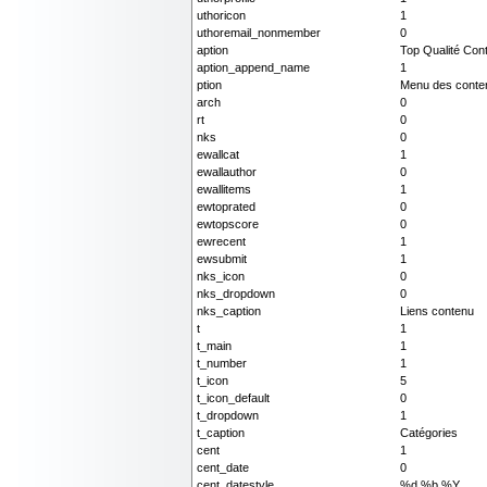
uthoricon
1
uthoremail_nonmember
0
aption
Top Qualité Con
aption_append_name
1
ption
Menu des conte
arch
0
rt
0
nks
0
ewallcat
1
ewallauthor
0
ewallitems
1
ewtoprated
0
ewtopscore
0
ewrecent
1
ewsubmit
1
nks_icon
0
nks_dropdown
0
nks_caption
Liens contenu
t
1
t_main
1
t_number
1
t_icon
5
t_icon_default
0
t_dropdown
1
t_caption
Catégories
cent
1
cent_date
0
cent_datestyle
%d %b %Y