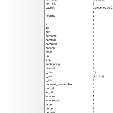
text_link
1
caption
Catégories de C
n
1
heading
1
t
1
e
1
ing
1
con
1
horname
1
horemail
1
horprofile
1
horicon
1
ment
1
unt
1
icon
1
subheading
1
amount
1
t_char
65
t_post
[lire plus]
t_link
1
horemail_nonmember
0
con_all
0
ing_all
0
wparent
1
wparentsub
1
ttype
0
uorder
1
dertype
2