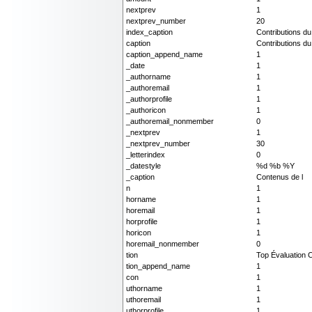
nextprev
1
nextprev_number
20
index_caption
Contributions d
caption
Contributions d
caption_append_name
1
_date
1
_authorname
1
_authoremail
1
_authorprofile
1
_authoricon
1
_authoremail_nonmember
0
_nextprev
1
_nextprev_number
30
_letterindex
0
_datestyle
%d %b %Y
_caption
Contenus de l
n
1
horname
1
horemail
1
horprofile
1
horicon
1
horemail_nonmember
0
tion
Top Évaluation 
tion_append_name
1
con
1
uthorname
1
uthoremail
1
uthorprofile
1