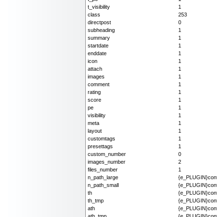
t_visibility
1
class
253
directpost
0
subheading
1
summary
1
startdate
1
enddate
1
icon
1
attach
1
images
1
comment
1
rating
1
score
1
pe
1
visibility
1
meta
1
layout
1
customtags
1
presettags
1
custom_number
0
images_number
2
files_number
1
n_path_large
{e_PLUGIN}cont
n_path_small
{e_PLUGIN}cont
th
{e_PLUGIN}cont
th_tmp
{e_PLUGIN}cont
ath
{e_PLUGIN}cont
ath_tmp
{e_PLUGIN}cont