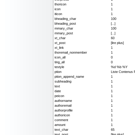
thoricon
1
icon
1
iticon
1
bheading_char
100
bheading_post
[...]
mmary_char
100
mmary_post
[...]
xt_char
60
xt_post
[lire plus]
xt_link
1
thoremail_nonmember
1
icon_all
0
ting_all
0
testyle
%d %b %Y
ption
Liste Contenus 
ption_append_name
1
subheading
1
text
1
date
1
peicon
1
authorname
1
authoremail
1
authorprofile
1
authoricon
1
comment
1
amount
1
text_char
65
text_post
[lire plus]