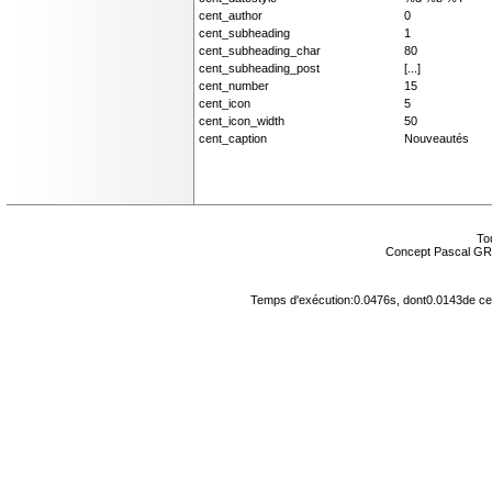
cent_author
0
cent_subheading
1
cent_subheading_char
80
cent_subheading_post
[...]
cent_number
15
cent_icon
5
cent_icon_width
50
cent_caption
Nouveautés
Tou
Concept Pascal GR
Temps d'exécution:0.0476s, dont0.0143de cel