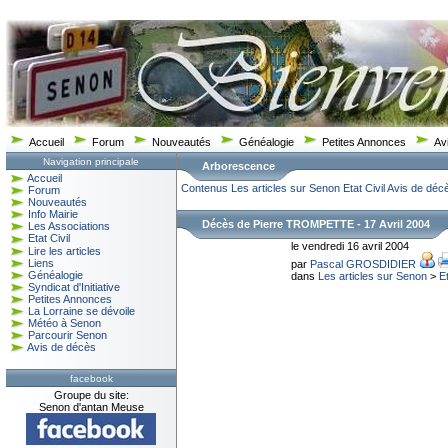
Accueil
Forum
Nouveautés
Généalogie
Petites Annonces
Av
Navigation principale
Arborescence
Accueil
Contenus
Les articles sur Senon
Etat Civil
Avis de déc
Forum
Nouveautés
Info Mairie
Décès de Pierre TROMPETTE - 17 Avril 2004
Les Associations
Etat Civil
le vendredi 16 avril 2004
Lire les articles
Liens
par
Pascal GROSDIDIER
Généalogie
dans
Les articles sur Senon
>
Et
Syndicat d'Initiative
Petites Annonces
La Lorraine se dévoile
Météo à Senon
Parcourir Senon
Avis de décès
facebook
Groupe du site:
Senon d'antan Meuse