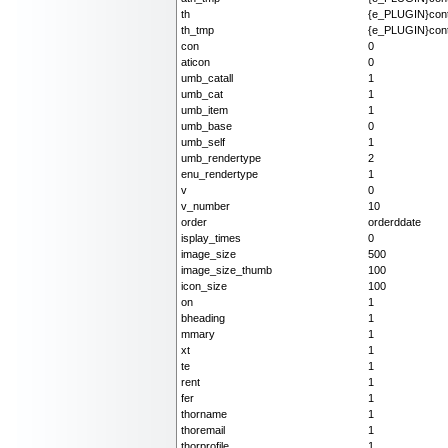
th
{e_PLUGIN}conte
th_tmp
{e_PLUGIN}conte
con
0
aticon
0
umb_catall
1
umb_cat
1
umb_item
1
umb_base
0
umb_self
1
umb_rendertype
2
enu_rendertype
1
v
0
v_number
10
order
orderddate
isplay_times
0
image_size
500
image_size_thumb
100
icon_size
100
on
1
bheading
1
mmary
1
xt
1
te
1
rent
1
fer
1
thorname
1
thoremail
1
thorprofile
1