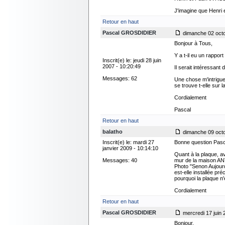
J'imagine que Henri e
Retour en haut
Pascal GROSDIDIER
dimanche 02 octo
Bonjour à Tous,
Y a t-il eu un rappor
Inscrit(e) le: jeudi 28 juin
2007 - 10:20:49
Il serait intéressant 
Messages: 62
Une chose m'intrigue
se trouve t-elle sur
Cordialement
Pascal
Retour en haut
balatho
dimanche 09 octo
Inscrit(e) le: mardi 27
Bonne question Pasca
janvier 2009 - 10:14:10
Quant à la plaque, av
Messages: 40
mur de la maison ANT
Photo "Senon Aujourd
est-elle installée pr
pourquoi la plaque n
Cordialement
Retour en haut
Pascal GROSDIDIER
mercredi 17 juin 
Bonjour,