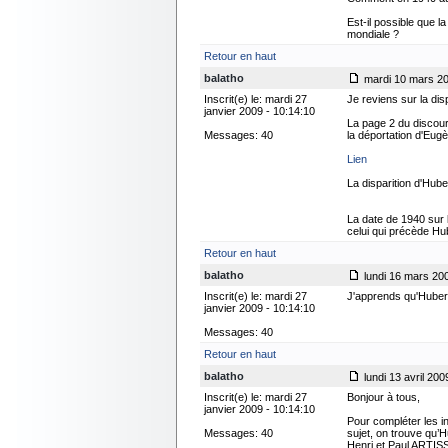
Est-il possible que 
mondiale ?
Retour en haut
balatho
mardi 10 mars 20
Inscrit(e) le: mardi 27
Je reviens sur la di
janvier 2009 - 10:14:10
La page 2 du discour
Messages: 40
la déportation d'Eugèn
Lien
La disparition d'Hube
La date de 1940 sur 
celui qui précède H
Retour en haut
balatho
lundi 16 mars 200
Inscrit(e) le: mardi 27
J'apprends qu'Huber
janvier 2009 - 10:14:10
Messages: 40
Retour en haut
balatho
lundi 13 avril 200
Inscrit(e) le: mardi 27
Bonjour à tous,
janvier 2009 - 10:14:10
Pour compléter les i
Messages: 40
sujet, on trouve qu
Henri et Paul ARTI