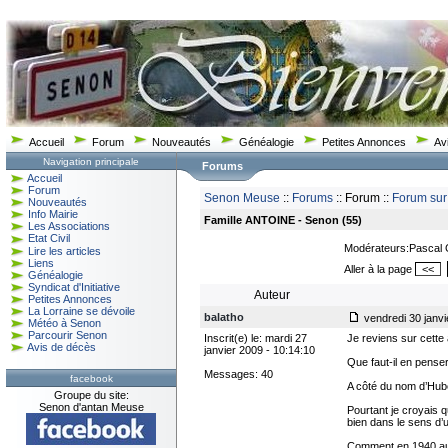
Accueil
Forum
Nouveautés
Généalogie
Petites Annonces
Av
Navigation principale
Forums
Accueil
Forum
Senon Meuse
::
Forums
:: Forum ::
Forum sur
Nouveautés
Info Mairie
Famille ANTOINE - Senon (55)
Les Associations
Etat Civil
Modérateurs:Pascal
Lire les articles
Liens
Aller à la page
<<
Généalogie
Syndicat d'Initiative
Auteur
Petites Annonces
La Lorraine se dévoile
balatho
vendredi 30 janvi
Météo à Senon
Parcourir Senon
Inscrit(e) le: mardi 27
Je reviens sur cett
Avis de décès
janvier 2009 - 10:14:10
Que faut-il en pense
Messages: 40
facebook
A côté du nom d’Hub
Groupe du site:
Senon d'antan Meuse
Pourtant je croyais qu
bien dans le sens d’
Comment en 1940 aura