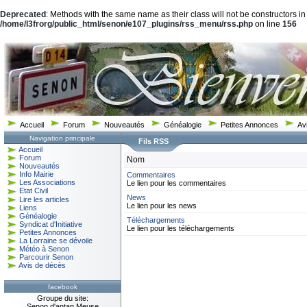
Deprecated
: Methods with the same name as their class will not be constructors in
/home/l3frorg/public_html/senon/e107_plugins/rss_menu/rss.php
on line
156
Accueil
Forum
Nouveautés
Généalogie
Petites Annonces
Av
Navigation principale
Fils RSS
Accueil
Forum
Nom
Nouveautés
Info Mairie
Commentaires
Les Associations
Le lien pour les commentaires
Etat Civil
News
Lire les articles
Le lien pour les news
Liens
Généalogie
Téléchargements
Syndicat d'Initiative
Le lien pour les téléchargements
Petites Annonces
La Lorraine se dévoile
Météo à Senon
Parcourir Senon
Avis de décès
facebook
Groupe du site:
Senon d'antan Meuse