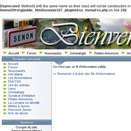
Deprecated
: Methods with the same name as their class will not be constructors in
/home/l3frorg/public_html/senon/e107_plugins/rss_menu/rss.php
on line
156
Accueil
Forum
Nouveautés
Généalogie
Petites Annonces
Av
Navigation principale
Accueil
Ce n'est pas un fil d'information valide
Forum
Nouveautés
<< Retourner à la liste des fils d'informations
Info Mairie
Les Associations
Etat Civil
Lire les articles
Liens
Généalogie
Syndicat d'Initiative
Petites Annonces
La Lorraine se dévoile
Météo à Senon
Parcourir Senon
Avis de décès
facebook
Groupe du site:
Senon d'antan Meuse