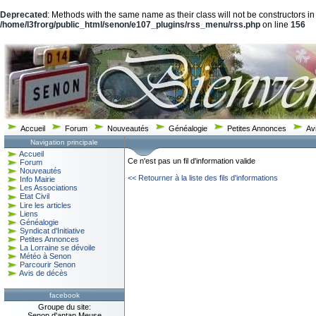
Deprecated
: Methods with the same name as their class will not be constructors in
/home/l3frorg/public_html/senon/e107_plugins/rss_menu/rss.php
on line
156
Accueil
Forum
Nouveautés
Généalogie
Petites Annonces
Av
Navigation principale
Accueil
Ce n'est pas un fil d'information valide
Forum
Nouveautés
<< Retourner à la liste des fils d'informations
Info Mairie
Les Associations
Etat Civil
Lire les articles
Liens
Généalogie
Syndicat d'Initiative
Petites Annonces
La Lorraine se dévoile
Météo à Senon
Parcourir Senon
Avis de décès
facebook
Groupe du site:
Senon d'antan Meuse