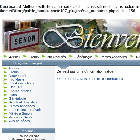
Deprecated
: Methods with the same name as their class will not be constructors in
/home/l3frorg/public_html/senon/e107_plugins/rss_menu/rss.php
on line
156
Accueil
Forum
Nouveautés
Généalogie
Petites Annonces
Av
Navigation principale
Accueil
Ce n'est pas un fil d'information valide
Forum
Nouveautés
<< Retourner à la liste des fils d'informations
Info Mairie
Les Associations
Etat Civil
Lire les articles
Liens
Généalogie
Syndicat d'Initiative
Petites Annonces
La Lorraine se dévoile
Météo à Senon
Parcourir Senon
Avis de décès
facebook
Groupe du site:
Senon d'antan Meuse