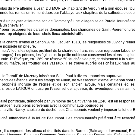
 rentes de ce même prieuré à Domprix, Bertrameix et Piennes. Pour le tout, il a ver
Nicolas du Pré afferme à Jean DU MORIER, habitant de Verdun et à son épouse, tou
 année les rentes en froment dues par l"abbaye, aux chapitres de la cathédrale et d
er à un paysan et leur maison de Dommary à une villageoise de Pareid, leur créanc
à un chevalier.
" pour récupérer les parcelles domaniales. Les chanoines de Saint Pierremont r
ns trop éloignés de leurs chefs-lieux administratifs.
e la chartre d'Amel et Senon. Ainsi jusqu'en 1318, les religieuses de Juvigny r
le possède un prieuré.
. Ailleurs les églises profitent de la chartre de franchise pour regrouper labours
ranges). Les princes, les églises et la petite noblesse conservent les biens les plus
eurale. Et l'évêque, en 1269, se réserve 50 fauchées de pré, certainement à la suite
aux du maître, les "routes" des vassaux. Il se trouve auprès des châteaux mais au
 le "breuil" de Muzeray laissé par Saint Paul à divers tenanciers auparavant.
ents des étangs. Ainsi les étangs de Pillon, de Wassecourt, d'Amel et Senon sont 
nt propriété indivise de l'église et de son ancien avoué. Mais certaines églis
res de LATOUR ont usurpé l'essentiel de la justice, ils revendiquent les mainmor
fiscalité pontificale, dénoncée par un moine de Saint Vanne en 1246, est en respons
 partager leurs biens et revenus avec la communauté bourgeoise.
la ville Nancy, capitale du duché. Les Champenois veulent y imposer la loi de B
duché affranchies à la loi de Beaumont. Les communautés préfèrent être rattach
 il comprend des alleux et des fiefs dans le Barrois (Salmagne, Levoncourt, Rumo