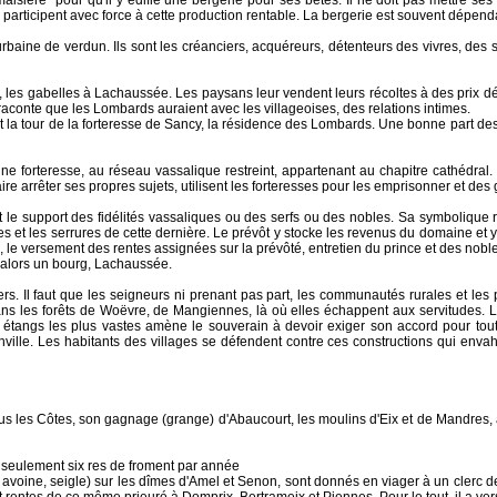
ère" pour qu'il y édifie une bergerie pour ses bêtes. Il ne doit pas mettre ses b
articipent avec force à cette production rentable. La bergerie est souvent dépend
rbaine de verdun. Ils sont les créanciers, acquéreurs, détenteurs des vivres, de
, les gabelles à Lachaussée. Les paysans leur vendent leurs récoltes à des prix 
 raconte que les Lombards auraient avec les villageoises, des relations intimes.
 la tour de la forteresse de Sancy, la résidence des Lombards. Une bonne part des 
 forteresse, au réseau vassalique restreint, appartenant au chapitre cathédral. L'i
ire arrêter ses propres sujets, utilisent les forteresses pour les emprisonner et des
nt le support des fidélités vassaliques ou des serfs ou des nobles. Sa symboliq
et les serrures de cette dernière. Le prévôt y stocke les revenus du domaine et y l
 le versement des rentes assignées sur la prévôté, entretien du prince et des nobl
e alors un bourg, Lachaussée.
ers. Il faut que les seigneurs ni prenant pas part, les communautés rurales et le
ans les forêts de Woëvre, de Mangiennes, là où elles échappent aux servitudes. Le
s étangs les plus vastes amène le souverain à devoir exiger son accord pour to
ville. Les habitants des villages se défendent contre ces constructions qui env
 les Côtes, son gagnage (grange) d'Abaucourt, les moulins d'Eix et de Mandres, à u
ra seulement six res de froment par année
t, avoine, seigle) sur les dîmes d'Amel et Senon, sont donnés en viager à un cle