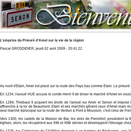
L'emprise du Prieuré d'Amel sur la vie de la région
Pascal GROSDIDIER, jeudi 02 avril 2009 - 20:41:22
Au nord d'Etain, Amel est placé sur la route des Pays bas comme Etain. Le prieuré d
En 1234, l'avoué HUE accuse le comte Henri II de briser le marché d'Amel en voula
En 1289, Thiébaut II acquiert les droits de l'avoué sur Amel et Senon et impose 
affranchis à la loi de Beaumont. Etain et ses marchés gênent ceux d'Amel mais ils
seul marché épiscopal sur la route de Verdun à Pont à Mousson, c'est celui de Fr
Vers 1300, les cadets de la Maison de Bar, les sires de Pierrefort, possèdent la
églises, alors, les récupèrent aux XIIè et XIIIè siècles et développent l'élevage chez