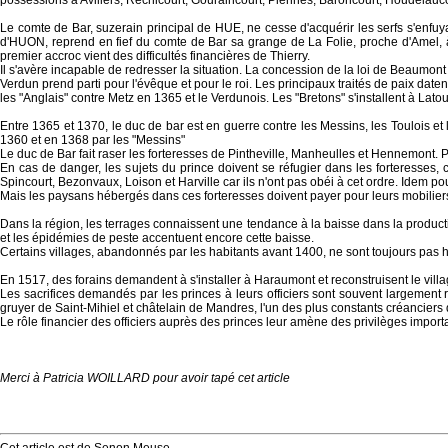
possessions à Avillers, Réchicourt, Gouraincourt, Piennes, Baroncourt, Houdelaucou
Le comte de Bar, suzerain principal de HUE, ne cesse d'acquérir les serfs s'enfuy
d'HUON, reprend en fief du comte de Bar sa grange de La Folie, proche d'Amel, à 
premier accroc vient des difficultés financières de Thierry.
Il s'avère incapable de redresser la situation. La concession de la loi de Beaumo
Verdun prend parti pour l'évêque et pour le roi. Les principaux traités de paix dat
les "Anglais" contre Metz en 1365 et le Verdunois. Les "Bretons" s'installent à Lat
Entre 1365 et 1370, le duc de bar est en guerre contre les Messins, les Toulois et l
1360 et en 1368 par les "Messins"
Le duc de Bar fait raser les forteresses de Pintheville, Manheulles et Hennemont. Pi
En cas de danger, les sujets du prince doivent se réfugier dans les forteresses,
Spincourt, Bezonvaux, Loison et Harville car ils n'ont pas obéi à cet ordre. Idem po
Mais les paysans hébergés dans ces forteresses doivent payer pour leurs mobiliers, 
Dans la région, les terrages connaissent une tendance à la baisse dans la product
et les épidémies de peste accentuent encore cette baisse.
Certains villages, abandonnés par les habitants avant 1400, ne sont toujours pas ha
En 1517, des forains demandent à s'installer à Haraumont et reconstruisent le villag
Les sacrifices demandés par les princes à leurs officiers sont souvent largemen
gruyer de Saint-Mihiel et châtelain de Mandres, l'un des plus constants créanciers
Le rôle financier des officiers auprès des princes leur amène des privilèges import
Merci à Patricia WOILLARD pour avoir tapé cet article