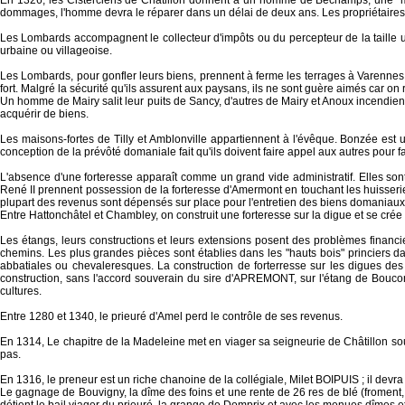
En 1326, les Cisterciens de Châtillon donnent à un homme de Béchamps, une "maisi
dommages, l'homme devra le réparer dans un délai de deux ans. Les propriétaires p
Les Lombards accompagnent le collecteur d'impôts ou du percepteur de la taille u
urbaine ou villageoise.
Les Lombards, pour gonfler leurs biens, prennent à ferme les terrages à Varennes
fort. Malgré la sécurité qu'ils assurent aux paysans, ils ne sont guère aimés car on
Un homme de Mairy salit leur puits de Sancy, d'autres de Mairy et Anoux incendient
acquérir de biens.
Les maisons-fortes de Tilly et Amblonville appartiennent à l'évêque. Bonzée est une
conception de la prévôté domaniale fait qu'ils doivent faire appel aux autres pour fa
L'absence d'une forteresse apparaît comme un grand vide administratif. Elles so
René II prennent possession de la forteresse d'Amermont en touchant les huisseries 
plupart des revenus sont dépensés sur place pour l'entretien des biens domaniaux,
Entre Hattonchâtel et Chambley, on construit une forteresse sur la digue et se cré
Les étangs, leurs constructions et leurs extensions posent des problèmes financi
chemins. Les plus grandes pièces sont établies dans les "hauts bois" princiers d
abbatiales ou chevaleresques. La construction de forterresse sur les digues de
construction, sans l'accord souverain du sire d'APREMONT, sur l'étang de Boucon
cultures.
Entre 1280 et 1340, le prieuré d'Amel perd le contrôle de ses revenus.
En 1314, Le chapitre de la Madeleine met en viager sa seigneurie de Châtillon sous
pas.
En 1316, le preneur est un riche chanoine de la collégiale, Milet BOIPUIS ; il dev
Le gagnage de Bouvigny, la dîme des foins et une rente de 26 res de blé (fromen