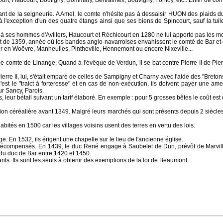
rt, Haucourt, Bouligny, Dommary, Bertraimex, Bouvigny, Fontoy, etc...Enfin de comp
ant de la seigneurie. A Amel, le comte n'hésite pas à dessaisir HUON des plaids d
l'exception d'un des quatre étangs ainsi que ses biens de Spincourt, sauf la tui
nt à ses hommes d'Avillers, Haucourt et Réchicourt en 1280 ne lui apporte pas les 
ent de 1359, année où les bandes anglo-navarroises envahissent le comté de Bar et d
our en Woëvre, Manheulles, Pintheville, Hennemont ou encore Nixeville...
e comte de Linange. Quand à l'évêque de Verdun, il se bat contre Pierre II de Pierre
erre II, lui, s'était emparé de celles de Sampigny et Charny avec l'aide des "Breton
 c'est le "traict à forteresse" et en cas de non-exécution, ils doivent payer une
ur Sancy, Parois.
leur bétail suivant un tarif élaboré. En exemple : pour 5 grosses bêtes le coût est
ion céréalière avant 1349. Malgré leurs marchés qui sont présents depuis 2 siècles
bités en 1500 car les villages voisins usent des terres en vertu des lois.
e. En 1532, ils érigent une chapelle sur le lieu de l'ancienne église.
t récompensés. En 1439, le duc René engage à Saubelet de Dun, prévôt de Marvill
 du duc de Bar entre 1420 et 1450.
ants. Ils sont les seuls à obtenir des exemptions de la loi de Beaumont.