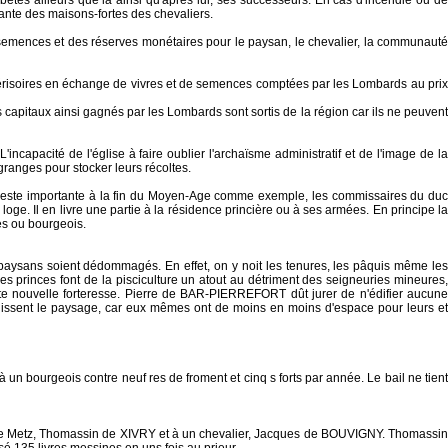
êtes ailleurs que là ainsi qu'après lui, ses successeurs. En cas d'incendie ou de
ante des maisons-fortes des chevaliers.
s semences et des réserves monétaires pour le paysan, le chevalier, la communauté
dérisoires en échange de vivres et de semences comptées par les Lombards au prix
capitaux ainsi gagnés par les Lombards sont sortis de la région car ils ne peuvent
ncapacité de l'église à faire oublier l'archaïsme administratif et de l'image de la
 granges pour stocker leurs récoltes.
ue reste importante à la fin du Moyen-Age comme exemple, les commissaires du duc
oge. Il en livre une partie à la résidence princière ou à ses armées. En principe la
es ou bourgeois.
s paysans soient dédommagés. En effet, on y noit les tenures, les pâquis même les
s princes font de la pisciculture un atout au détriment des seigneuries mineures,
ute nouvelle forteresse. Pierre de BAR-PIERREFORT dût jurer de n'édifier aucune
ahissent le paysage, car eux mêmes ont de moins en moins d'espace pour leurs et
n bourgeois contre neuf res de froment et cinq s forts par année. Le bail ne tient
rc de Metz, Thomassin de XIVRY et à un chevalier, Jacques de BOUVIGNY. Thomassin