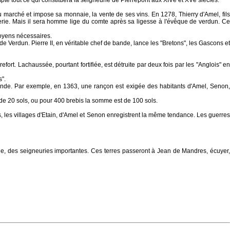
te tout ce qui constituera la seigneurie de Pierrepont aux XIVè et XVè siècles.
u marché et impose sa monnaie, la vente de ses vins. En 1278, Thierry d'Amel, fils
lerie. Mais il sera homme lige du comte après sa ligesse à l'évêque de verdun. Ce
moyens nécessaires.
e Verdun. Pierre II, en véritable chef de bande, lance les "Bretons", les Gascons et
fort. Lachaussée, pourtant fortifiée, est détruite par deux fois par les "Anglois" en
s".
 amende. Par exemple, en 1363, une rançon est exigée des habitants d'Amel, Senon,
 de 20 sols, ou pour 400 brebis la somme est de 100 sols.
, les villages d'Etain, d'Amel et Senon enregistrent la même tendance. Les guerres
e, des seigneuries importantes. Ces terres passeront à Jean de Mandres, écuyer,