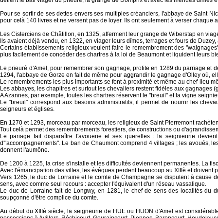
détient le bail viager du prieuré, la grange de Domprix et avec les menues dîmes et
Pour se sortir de ses dettes envers ses multiples créanciers, l'abbaye de Saint 
pour celà 140 livres et ne versent pas de loyer. Ils ont seulement à verser chaque
Les Cisterciens de Châtillon, en 1325, afferment leur grange de Wiberstap en viag
Ils avaient déjà vendu, en 1322, en viager leurs dîmes, terrages et fours de Duzey, 
Certains établissements religieux veulent faire le remembrement des "waignages
plus facilement de concéder des chartres à la loi de Beaumont et liquident leurs bie
Le prieuré d'Amel, pour remembrer son gagnage, profite en 1289 du parriage et d
1294, l'abbaye de Gorze en fait de même pour aggrandir le gagnage d'Olley où, el
Le remembrements les plus importants se font à proximité et même au chef-lieu même
Les abbayes, les chapitres et surtout les chevaliers restent fidèles aux gagnages (g
A Azannes, par exemple, toutes les chartres réservent le "breuil" et la vigne seigni
Le "breuil" correspond aux besoins administratifs, il permet de nourrir les chev
seigneurs et églises.
En 1270 et 1293, morceau par morceau, les religieux de Saint Pierremont rachètent
Tout celà permet des remembrements forestiers, de constructions ou d'agrandissem
Le pariage fait disparaître l'avouerie et ses querelles : la seignieurie devie
d'"accompagnements". Le ban de Chaumont comprend 4 villages ; les avoués, les si
donnent l'aumône.
De 1200 à 1225, la crise s'installe et les difficultés deviennent permanentes. La 
Avec l'émancipation des villes, les évêques perdent beaucoup au XIIIè et doivent
Vers 1265, le duc de Lorraine et le comte de Champagne se disputent à cause de 
sens, avec comme seul recours : accepter l'équivalent d'un réseau vassalique.
Le duc de Lorraine fait de Longwy, en 1281, le chef de sens des localités du 
soupçonné d'être complice du comte.
Au début du XIIIè siècle, la seigneurie de HUE ou HUON d'Amel est considérable ;