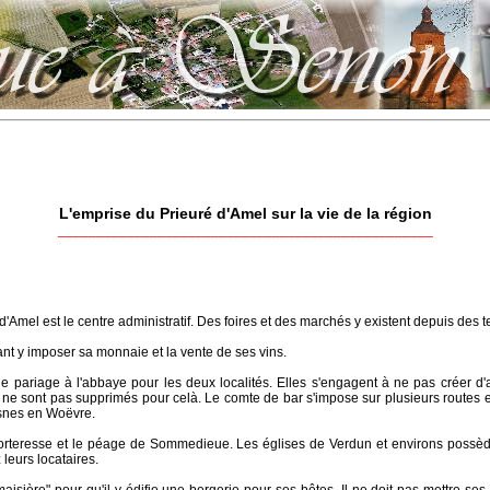
L'emprise du Prieuré d'Amel sur la vie de la région
_________________________________________________
'Amel est le centre administratif. Des foires et des marchés y existent depuis des 
nt y imposer sa monnaie et la vente de ses vins.
le pariage à l'abbaye pour les deux localités. Elles s'engagent à ne pas créer d
 ne sont pas supprimés pour celà. Le comte de bar s'impose sur plusieurs routes e
esnes en Woëvre.
 forteresse et le péage de Sommedieue. Les églises de Verdun et environs possède
 leurs locataires.