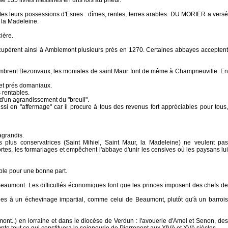
sé 135 livres messines en uns fois au prieur.
tes leurs possessions d'Esnes : dîmes, rentes, terres arables. DU MORIER a versé
e la Madeleine.
ière.
écupèrent ainsi à Amblemont plusieurs prés en 1270. Certaines abbayes acceptent
emembrent Bezonvaux; les moniales de saint Maur font de même à Champneuville. En
 et prés domaniaux.
 rentables.
 d'un agrandissement du "breuil".
ssi en "affermage" car il procure à tous des revenus fort appréciables pour tous,
agrandis.
es plus conservatrices (Saint Mihiel, Saint Maur, la Madeleine) ne veulent pas
tes, les formariages et empêchent l'abbaye d'unir les censives où les paysans lui
able pour une bonne part.
eaumont. Les difficultés économiques font que les princes imposent des chefs de
ées à un échevinage impartial, comme celui de Beaumont, plutôt qu'à un barrois
nt..) en lorraine et dans le diocèse de Verdun : l'avouerie d'Amel et Senon, des