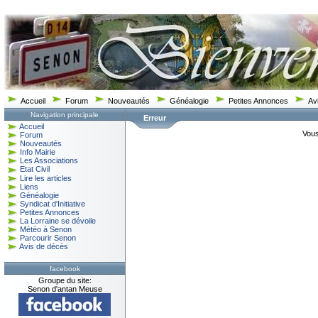
Accueil
Forum
Nouveautés
Généalogie
Petites Annonces
Av
Navigation principale
Erreur
Accueil
Vous
Forum
Nouveautés
Info Mairie
Les Associations
Etat Civil
Lire les articles
Liens
Généalogie
Syndicat d'Initiative
Petites Annonces
La Lorraine se dévoile
Météo à Senon
Parcourir Senon
Avis de décès
facebook
Groupe du site:
Senon d'antan Meuse