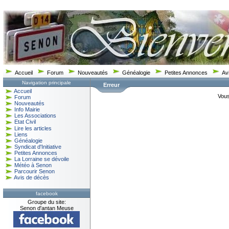
Accueil
Forum
Nouveautés
Généalogie
Petites Annonces
Av
Navigation principale
Erreur
Accueil
Vous
Forum
Nouveautés
Info Mairie
Les Associations
Etat Civil
Lire les articles
Liens
Généalogie
Syndicat d'Initiative
Petites Annonces
La Lorraine se dévoile
Météo à Senon
Parcourir Senon
Avis de décès
facebook
Groupe du site:
Senon d'antan Meuse