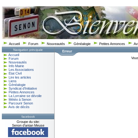
Accueil
Forum
Nouveautés
Généalogie
Petites Annonces
Av
Navigation principale
Erreur
Accueil
Vous
Forum
Nouveautés
Info Mairie
Les Associations
Etat Civil
Lire les articles
Liens
Généalogie
Syndicat d'Initiative
Petites Annonces
La Lorraine se dévoile
Météo à Senon
Parcourir Senon
Avis de décès
facebook
Groupe du site:
Senon d'antan Meuse