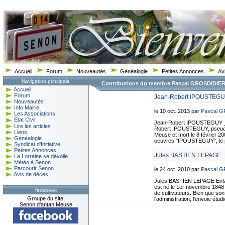
Accueil
Forum
Nouveautés
Généalogie
Petites Annonces
Av
Navigation principale
Contributions du membre Pascal GROSDIDIE
Accueil
Forum
Jean-Robert IPOUSTEG
Nouveautés
Info Mairie
le 10 oct. 2013 par
Pascal 
Les Associations
Etat Civil
Jean-Robert IPOUSTEGUY __
Lire les articles
Robert IPOUSTEGUY, pseudony
Liens
Meuse et mort le 8 février 
Généalogie
oeuvres "IPOUSTEGUY", le 
Syndicat d'Initiative
Petites Annonces
Jules BASTIEN LEPAGE
La Lorraine se dévoile
Météo à Senon
Parcourir Senon
le 24 oct. 2010 par
Pascal 
Avis de décès
Jules BASTIEN LEPAGE Enfan
est né le 1er novembre 1848
facebook
de cultivateurs. Bien que son 
Groupe du site:
l'administration, l'envoie étud
Senon d'antan Meuse