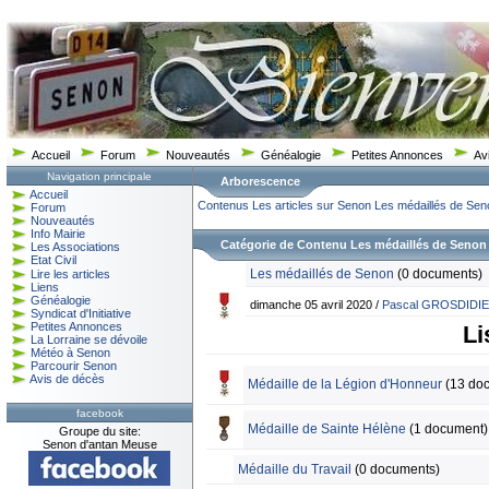
Accueil
Forum
Nouveautés
Généalogie
Petites Annonces
Av
Navigation principale
Arborescence
Accueil
Contenus
Les articles sur Senon
Les médaillés de Sen
Forum
Nouveautés
Info Mairie
Catégorie de Contenu Les médaillés de Senon
Les Associations
Etat Civil
Les médaillés de Senon
(0 documents)
Lire les articles
Liens
Généalogie
dimanche 05 avril 2020 /
Pascal GROSDIDI
Syndicat d'Initiative
Petites Annonces
Li
La Lorraine se dévoile
Météo à Senon
Parcourir Senon
Avis de décès
Médaille de la Légion d'Honneur
(13 do
facebook
Médaille de Sainte Hélène
(1 document)
Groupe du site:
Senon d'antan Meuse
Médaille du Travail
(0 documents)