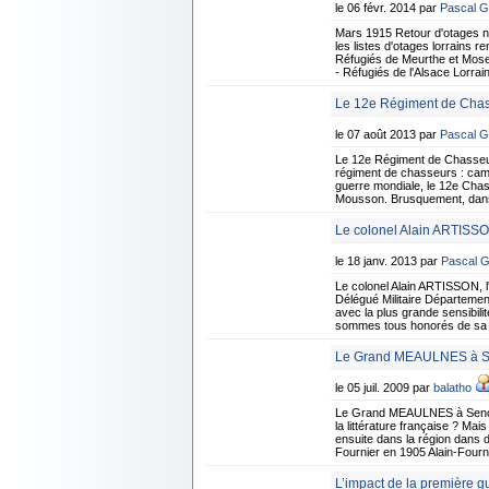
le 06 févr. 2014 par
Pascal 
Mars 1915 Retour d'otages
les listes d'otages lorrains 
Réfugiés de Meurthe et Mose
- Réfugiés de l'Alsace Lorra
Le 12e Régiment de Chas
le 07 août 2013 par
Pascal 
Le 12e Régiment de Chasseu
régiment de chasseurs : campa
guerre mondiale, le 12e Chass
Mousson. Brusquement, dans l
Le colonel Alain ARTISSO
le 18 janv. 2013 par
Pascal 
Le colonel Alain ARTISSON,
Délégué Militaire Département
avec la plus grande sensibil
sommes tous honorés de sa mi
Le Grand MEAULNES à 
le 05 juil. 2009 par
balatho
Le Grand MEAULNES à Senon
la littérature française ? Ma
ensuite dans la région dans 
Fournier en 1905 Alain-Fourn
L’impact de la première g