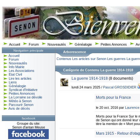
Accueil
Forum
Nouveautés
Généalogie
Petites Annonces
Av
Navigation principale
Arborescence
Accueil
Contenus
Les articles sur Senon
Les guerres
La guerr
Forum
Nouveautés
Info Mairie
Catégorie de Contenu La guerre 1914-1918
Les Associations
Etat Civil
La guerre 1914-1918
(8 documents)
Lire les articles
Liens
Généalogie
lundi 24 mars 2025 /
Pascal GROSDIDIER
Syndicat d'Initiative
Petites Annonces
Morts pour la France
La Lorraine se dévoile
Météo à Senon
Parcourir Senon
le 20 oct. 2016 par
Laurence
Avis de décès
Morts pour la France Sur le
facebook
de Senon qui ont donné leur 
Groupe du site:
titre la mention de « Mort po
Senon d'antan Meuse
Mars 1915 - Retour d'otag