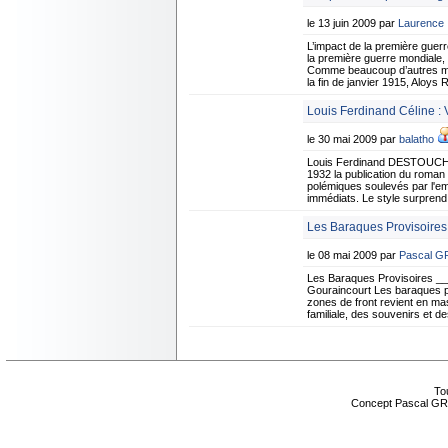
le 13 juin 2009 par
Laurence
L’impact de la première gue
la première guerre mondiale,
Comme beaucoup d’autres mun
la fin de janvier 1915, Aloys
Louis Ferdinand Céline :
le 30 mai 2009 par
balatho
Louis Ferdinand DESTOUCHE
1932 la publication du roman V
polémiques soulevés par l'emp
immédiats. Le style surprend 
Les Baraques Provisoires
le 08 mai 2009 par
Pascal 
Les Baraques Provisoires _
Gouraincourt Les baraques pro
zones de front revient en mas
familiale, des souvenirs et d
Tou
Concept Pascal GR