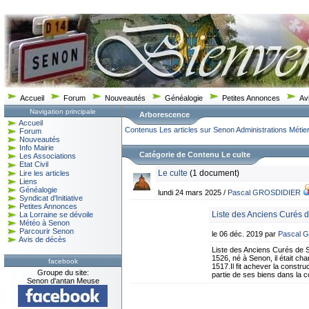
Accueil
Forum
Nouveautés
Généalogie
Petites Annonces
Av
Navigation principale
Arborescence
Accueil
Contenus
Les articles sur Senon
Administrations Mét
Forum
Nouveautés
Info Mairie
Catégorie de Contenu Le culte
Les Associations
Etat Civil
Le culte
(1 document)
Lire les articles
Liens
Généalogie
lundi 24 mars 2025 /
Pascal GROSDIDIER
Syndicat d'Initiative
Petites Annonces
Liste des Anciens Curés 
La Lorraine se dévoile
Météo à Senon
Parcourir Senon
le 06 déc. 2019 par
Pascal 
Avis de décès
Liste des Anciens Curés de
1526, né à Senon, il était ch
facebook
1517.Il fit achever la constr
Groupe du site:
partie de ses biens dans la 
Senon d'antan Meuse