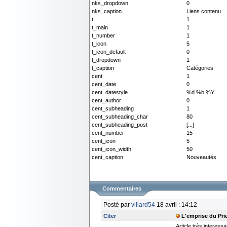
nks_dropdown
0
nks_caption
Liens contenu
t
1
t_main
1
t_number
1
t_icon
5
t_icon_default
0
t_dropdown
1
t_caption
Catégories
cent
1
cent_date
0
cent_datestyle
%d %b %Y
cent_author
0
cent_subheading
1
cent_subheading_char
80
cent_subheading_post
[...]
cent_number
15
cent_icon
5
cent_icon_width
50
cent_caption
Nouveautés
Commentaires
Posté par
villard54
18 avril : 14:12
Citer
L'emprise du Prie
Article très interess