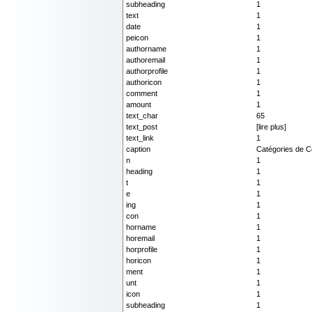
subheading
1
text
1
date
1
peicon
1
authorname
1
authoremail
1
authorprofile
1
authoricon
1
comment
1
amount
1
text_char
65
text_post
[lire plus]
text_link
1
caption
Catégories de C
n
1
heading
1
t
1
e
1
ing
1
con
1
horname
1
horemail
1
horprofile
1
horicon
1
ment
1
unt
1
icon
1
subheading
1