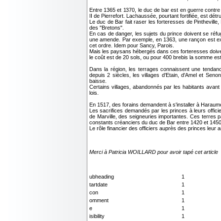
Entre 1365 et 1370, le duc de bar est en guerre contre 
II de Pierrefort. Lachaussée, pourtant fortifiée, est dét
Le duc de Bar fait raser les forteresses de Pintheville
des "Bretons".
En cas de danger, les sujets du prince doivent se réfug
une amende. Par exemple, en 1363, une rançon est exig
cet ordre. Idem pour Sancy, Parois.
Mais les paysans hébergés dans ces forteresses doivent
le coût est de 20 sols, ou pour 400 brebis la somme est
Dans la région, les terrages connaissent une tendan
depuis 2 siècles, les villages d'Etain, d'Amel et Se
baisse.
Certains villages, abandonnés par les habitants avant
lois.
En 1517, des forains demandent à s'installer à Haraumont 
Les sacrifices demandés par les princes à leurs offi
de Marville, des seigneuries importantes. Ces terres 
constants créanciers du duc de Bar entre 1420 et 1450
Le rôle financier des officiers auprès des princes leur 
Merci à Patricia WOILLARD pour avoir tapé cet article
ubheading
1
tartdate
1
con
1
omment
1
e
1
isibility
1