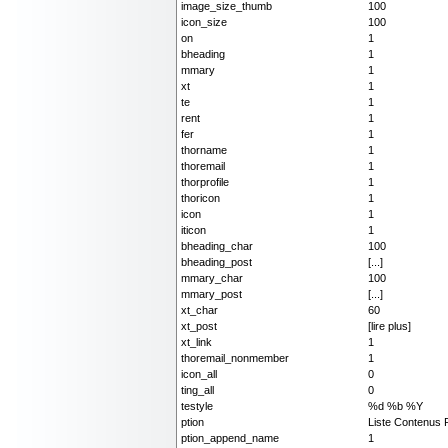
image_size_thumb
100
icon_size
100
on
1
bheading
1
mmary
1
xt
1
te
1
rent
1
fer
1
thorname
1
thoremail
1
thorprofile
1
thoricon
1
icon
1
iticon
1
bheading_char
100
bheading_post
[...]
mmary_char
100
mmary_post
[...]
xt_char
60
xt_post
[lire plus]
xt_link
1
thoremail_nonmember
1
icon_all
0
ting_all
0
testyle
%d %b %Y
ption
Liste Contenus 
ption_append_name
1