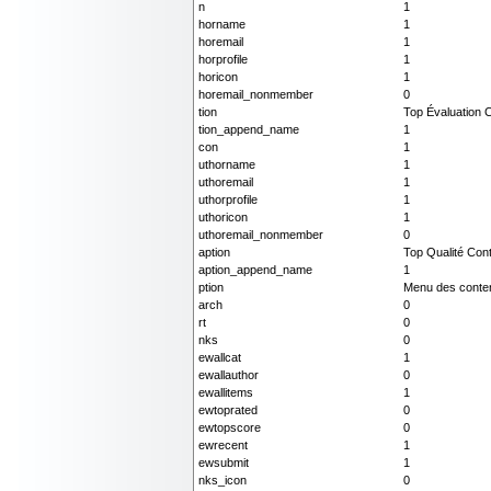
n
1
horname
1
horemail
1
horprofile
1
horicon
1
horemail_nonmember
0
tion
Top Évaluation 
tion_append_name
1
con
1
uthorname
1
uthoremail
1
uthorprofile
1
uthoricon
1
uthoremail_nonmember
0
aption
Top Qualité Con
aption_append_name
1
ption
Menu des conte
arch
0
rt
0
nks
0
ewallcat
1
ewallauthor
0
ewallitems
1
ewtoprated
0
ewtopscore
0
ewrecent
1
ewsubmit
1
nks_icon
0