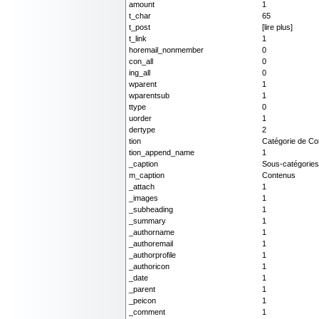
amount
1
t_char
65
t_post
[lire plus]
t_link
1
horemail_nonmember
0
con_all
0
ing_all
0
wparent
1
wparentsub
1
ttype
0
uorder
1
dertype
2
tion
Catégorie de Co
tion_append_name
1
_caption
Sous-catégories
m_caption
Contenus
_attach
1
_images
1
_subheading
1
_summary
1
_authorname
1
_authoremail
1
_authorprofile
1
_authoricon
1
_date
1
_parent
1
_peicon
1
_comment
1