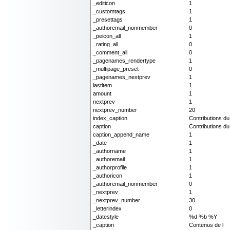
_editicon
1
_customtags
1
_presettags
1
_authoremail_nonmember
0
_peicon_all
1
_rating_all
0
_comment_all
0
_pagenames_rendertype
1
_multipage_preset
0
_pagenames_nextprev
1
lastitem
1
amount
1
nextprev
1
nextprev_number
20
index_caption
Contributions d
caption
Contributions d
caption_append_name
1
_date
1
_authorname
1
_authoremail
1
_authorprofile
1
_authoricon
1
_authoremail_nonmember
0
_nextprev
1
_nextprev_number
30
_letterindex
0
_datestyle
%d %b %Y
_caption
Contenus de l