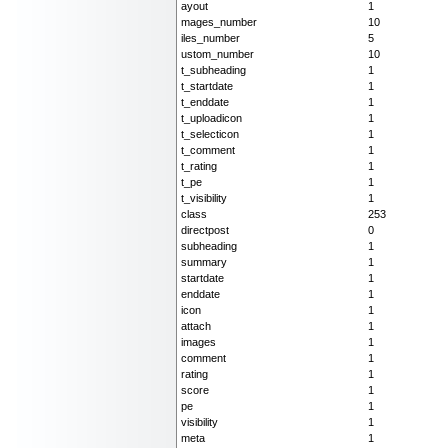
ayout
1
mages_number
10
iles_number
5
ustom_number
10
t_subheading
1
t_startdate
1
t_enddate
1
t_uploadicon
1
t_selecticon
1
t_comment
1
t_rating
1
t_pe
1
t_visibility
1
class
253
directpost
0
subheading
1
summary
1
startdate
1
enddate
1
icon
1
attach
1
images
1
comment
1
rating
1
score
1
pe
1
visibility
1
meta
1