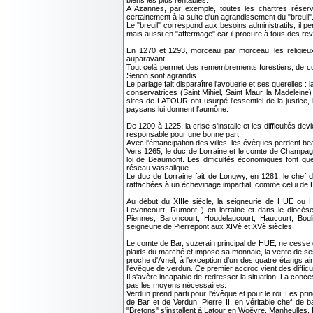
biens les plus rentables.
A Azannes, par exemple, toutes les chartres réserve
certainement à la suite d'un agrandissement du "breuil"
Le "breuil" correspond aux besoins administratifs, il 
mais aussi en "affermage" car il procure à tous des rev
En 1270 et 1293, morceau par morceau, les religieux
auparavant.
Tout celà permet des remembrements forestiers, de con
Senon sont agrandis.
Le pariage fait disparaître l'avouerie et ses querelles : 
conservatrices (Saint Mihiel, Saint Maur, la Madelei
sires de LATOUR ont usurpé l'essentiel de la justice,
paysans lui donnent l'aumône.
De 1200 à 1225, la crise s'installe et les difficultés 
responsable pour une bonne part.
Avec l'émancipation des villes, les évêques perdent b
Vers 1265, le duc de Lorraine et le comte de Champagn
loi de Beaumont. Les difficultés économiques font q
réseau vassalique.
Le duc de Lorraine fait de Longwy, en 1281, le chef 
rattachées à un échevinage impartial, comme celui de 
Au début du XIIIè siècle, la seigneurie de HUE ou 
Levoncourt, Rumont..) en lorraine et dans le diocès
Piennes, Baroncourt, Houdelaucourt, Haucourt, Boul
seigneurie de Pierrepont aux XIVè et XVè siècles.
Le comte de Bar, suzerain principal de HUE, ne cesse d
plaids du marché et impose sa monnaie, la vente de ses
proche d'Amel, à l'exception d'un des quatre étangs ain
l'évêque de verdun. Ce premier accroc vient des difficul
Il s'avère incapable de redresser la situation. La con
pas les moyens nécessaires.
Verdun prend parti pour l'évêque et pour le roi. Les p
de Bar et de Verdun. Pierre II, en véritable chef de 
"Bretons" s'installent à Latour en Woëvre, Manheulles, 