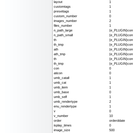
layout
1
customtags
1
presettags
1
custom_number
0
images_number
2
files_number
1
n_path_large
{e_PLUGIN}cont
n_path_small
{e_PLUGIN}cont
th
{e_PLUGIN}cont
th_tmp
{e_PLUGIN}cont
ath
{e_PLUGIN}cont
ath_tmp
{e_PLUGIN}cont
th
{e_PLUGIN}conte
th_tmp
{e_PLUGIN}conte
con
0
aticon
0
umb_catall
1
umb_cat
1
umb_item
1
umb_base
0
umb_self
1
umb_rendertype
2
enu_rendertype
1
v
0
v_number
10
order
orderddate
isplay_times
0
image_size
500