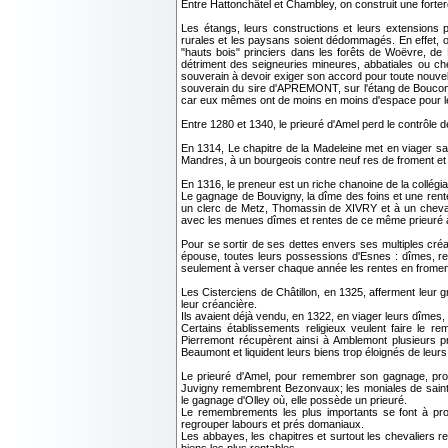
Entre Hattonchâtel et Chambley, on construit une forte
Les étangs, leurs constructions et leurs extensions 
rurales et les paysans soient dédommagés. En effet, o
"hauts bois" princiers dans les forêts de Woëvre, de 
détriment des seigneuries mineures, abbatiales ou ch
souverain à devoir exiger son accord pour toute nouve
souverain du sire d'APREMONT, sur l'étang de Bouconvi
car eux mêmes ont de moins en moins d'espace pour le
Entre 1280 et 1340, le prieuré d'Amel perd le contrôle 
En 1314, Le chapitre de la Madeleine met en viager sa
Mandres, à un bourgeois contre neuf res de froment et c
En 1316, le preneur est un riche chanoine de la collégi
Le gagnage de Bouvigny, la dîme des foins et une rente
un clerc de Metz, Thomassin de XIVRY et à un cheval
avec les menues dîmes et rentes de ce même prieuré à D
Pour se sortir de ses dettes envers ses multiples cr
épouse, toutes leurs possessions d'Esnes : dîmes, re
seulement à verser chaque année les rentes en froment 
Les Cisterciens de Châtillon, en 1325, afferment leur
leur créancière.
Ils avaient déjà vendu, en 1322, en viager leurs dîmes,
Certains établissements religieux veulent faire le
Pierremont récupèrent ainsi à Amblemont plusieurs p
Beaumont et liquident leurs biens trop éloignés de leurs 
Le prieuré d'Amel, pour remembrer son gagnage, profi
Juvigny remembrent Bezonvaux; les moniales de saint
le gagnage d'Olley où, elle possède un prieuré.
Le remembrements les plus importants se font à prox
regrouper labours et prés domaniaux.
Les abbayes, les chapitres et surtout les chevaliers r