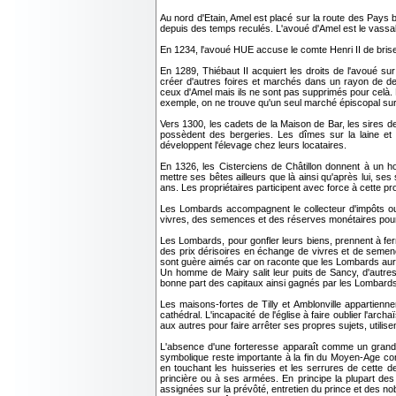
Au nord d'Etain, Amel est placé sur la route des Pays 
depuis des temps reculés. L'avoué d'Amel est le vassa
En 1234, l'avoué HUE accuse le comte Henri II de brise
En 1289, Thiébaut II acquiert les droits de l'avoué su
créer d'autres foires et marchés dans un rayon de de
ceux d'Amel mais ils ne sont pas supprimés pour celà. L
exemple, on ne trouve qu'un seul marché épiscopal sur
Vers 1300, les cadets de la Maison de Bar, les sires d
possèdent des bergeries. Les dîmes sur la laine et l
développent l'élevage chez leurs locataires.
En 1326, les Cisterciens de Châtillon donnent à un h
mettre ses bêtes ailleurs que là ainsi qu'après lui, 
ans. Les propriétaires participent avec force à cette 
Les Lombards accompagnent le collecteur d'impôts ou d
vivres, des semences et des réserves monétaires pour 
Les Lombards, pour gonfler leurs biens, prennent à fe
des prix dérisoires en échange de vivres et de semenc
sont guère aimés car on raconte que les Lombards aurai
Un homme de Mairy salit leur puits de Sancy, d'autre
bonne part des capitaux ainsi gagnés par les Lombards s
Les maisons-fortes de Tilly et Amblonville appartienn
cathédral. L'incapacité de l'église à faire oublier l'arch
aux autres pour faire arrêter ses propres sujets, utili
L'absence d'une forteresse apparaît comme un grand vi
symbolique reste importante à la fin du Moyen-Age c
en touchant les huisseries et les serrures de cette de
princière ou à ses armées. En principe la plupart de
assignées sur la prévôté, entretien du prince et des no