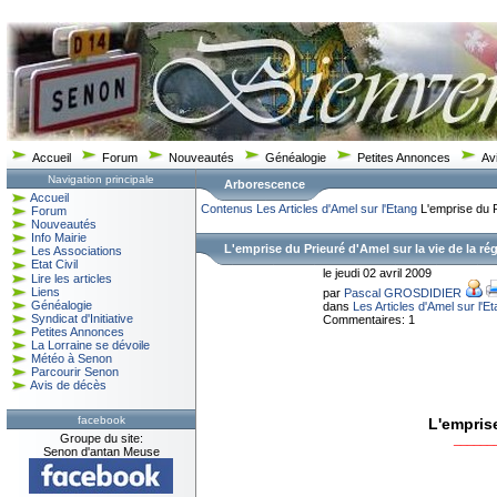
Accueil
Forum
Nouveautés
Généalogie
Petites Annonces
Av
Navigation principale
Arborescence
Accueil
Contenus
Les Articles d'Amel sur l'Etang
L'emprise du Pr
Forum
Nouveautés
Info Mairie
L'emprise du Prieuré d'Amel sur la vie de la ré
Les Associations
Etat Civil
le jeudi 02 avril 2009
Lire les articles
Liens
par
Pascal GROSDIDIER
Généalogie
dans
Les Articles d'Amel sur l'E
Syndicat d'Initiative
Commentaires: 1
Petites Annonces
La Lorraine se dévoile
Météo à Senon
Parcourir Senon
Avis de décès
facebook
L'emprise
Groupe du site:
______
Senon d'antan Meuse