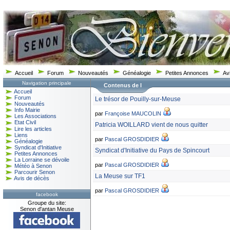
Accueil
Forum
Nouveautés
Généalogie
Petites Annonces
Av
Navigation principale
Contenus de l
Accueil
Forum
Le trésor de Pouilly-sur-Meuse
Nouveautés
Info Mairie
par
Françoise MAUCOLIN
Les Associations
Etat Civil
Patricia WOILLARD vient de nous quitter
Lire les articles
Liens
par
Pascal GROSDIDIER
Généalogie
Syndicat d'Initiative
Syndicat d'Initiative du Pays de Spincourt
Petites Annonces
La Lorraine se dévoile
par
Pascal GROSDIDIER
Météo à Senon
Parcourir Senon
La Meuse sur TF1
Avis de décès
par
Pascal GROSDIDIER
facebook
Groupe du site:
Senon d'antan Meuse