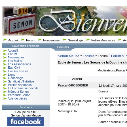
Accueil
Forum
Nouveautés
Généalogie
Petites Annonces
Av
Navigation principale
Forums
Accueil
Forum
Senon Meuse
::
Forums
:: Forum ::
Forum sur
Nouveautés
Info Mairie
Ecole de Senon : Les Soeurs de la Doctrine ch
Les Associations
Etat Civil
Modérateurs:Pascal
Lire les articles
Liens
Généalogie
Auteur
Syndicat d'Initiative
Petites Annonces
Pascal GROSDIDIER
jeudi 17 mars 201
La Lorraine se dévoile
Bonsoir,
Météo à Senon
Parcourir Senon
Les soeurs de la Doct
Avis de décès
Inscrit(e) le: jeudi 28 juin
jeunes élèves. Il fu
2007 - 10:20:49
achetée pour en fair
facebook
Messages: 62
Dans l'arrondisseme
Groupe du site:
juin 1824) tenaient d
Senon d'antan Meuse
Source : Monsieur Mi