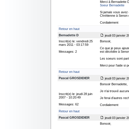
Merci à Bernadette 
Soeur Bernadette
Si jamais vous avez
Chrétienne à Senon e
Cordialement
Retour en haut
Bernadette D
jeudi 03 janvier 2
Inscrit(e) le: vendredi 25
Bonsoir,
mars 2011 - 03:17:59
Ce que je peux ajoute
Messages: 2
est décédée à Senon 
Les soeurs sont parti
Merci pour l'aide si pe
Retour en haut
Pascal GROSDIDIER
jeudi 03 janvier 2
Bonsoir Bernadette,
Je n'ai trouvé aucun
Inscrit(e) le: jeudi 28 juin
2007 - 10:20:49
Je ferai d'autres re
Messages: 62
Cordialement
Retour en haut
Pascal GROSDIDIER
jeudi 03 janvier 2
Bonsoir,