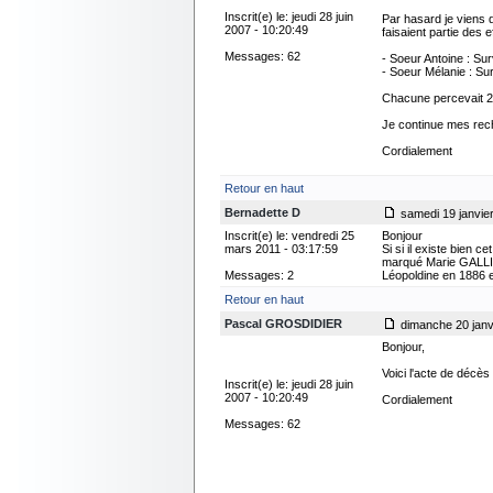
Inscrit(e) le: jeudi 28 juin
Par hasard je viens d
2007 - 10:20:49
faisaient partie des e
Messages: 62
- Soeur Antoine : Su
- Soeur Mélanie : Sur
Chacune percevait 20
Je continue mes rec
Cordialement
Retour en haut
Bernadette D
samedi 19 janvier
Inscrit(e) le: vendredi 25
Bonjour
mars 2011 - 03:17:59
Si si il existe bien c
marqué Marie GALLIOT
Messages: 2
Léopoldine en 1886 et
Retour en haut
Pascal GROSDIDIER
dimanche 20 janvi
Bonjour,
Voici l'acte de décè
Inscrit(e) le: jeudi 28 juin
2007 - 10:20:49
Cordialement
Messages: 62