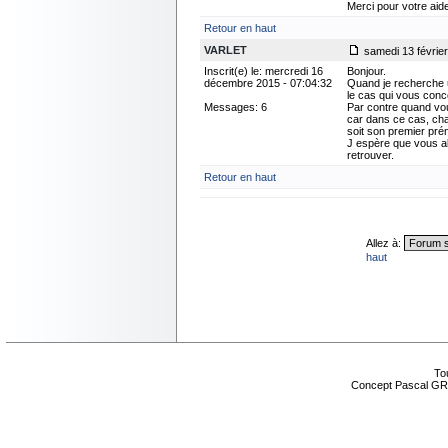
Merci pour votre aid
Retour en haut
VARLET
samedi 13 février
Inscrit(e) le: mercredi 16
Bonjour.
décembre 2015 - 07:04:32
Quand je recherche u
le cas qui vous conce
Messages: 6
Par contre quand vo
car dans ce cas, chaq
soit son premier pr
J espère que vous all
retrouver.
Retour en haut
Allez à:
haut
Tou
Concept Pascal GR