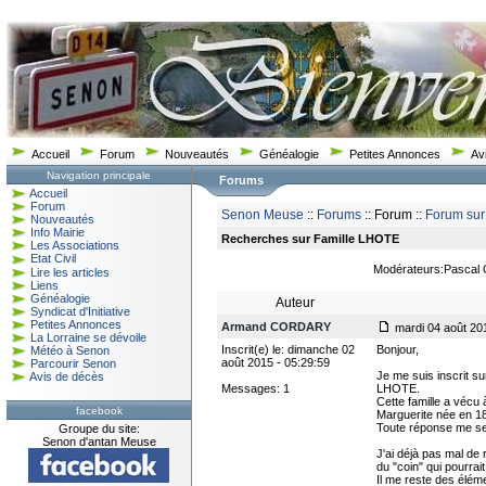
Accueil
Forum
Nouveautés
Généalogie
Petites Annonces
Av
Navigation principale
Forums
Accueil
Forum
Senon Meuse
::
Forums
:: Forum ::
Forum sur
Nouveautés
Info Mairie
Recherches sur Famille LHOTE
Les Associations
Etat Civil
Modérateurs:Pascal
Lire les articles
Liens
Généalogie
Auteur
Syndicat d'Initiative
Petites Annonces
Armand CORDARY
mardi 04 août 201
La Lorraine se dévoile
Inscrit(e) le: dimanche 02
Bonjour,
Météo à Senon
août 2015 - 05:29:59
Parcourir Senon
Je me suis inscrit s
Avis de décès
Messages: 1
LHOTE.
Cette famille a véc
facebook
Marguerite née en 18
Toute réponse me ser
Groupe du site:
Senon d'antan Meuse
J'ai déjà pas mal de
du "coin" qui pourra
Il me reste des éléme