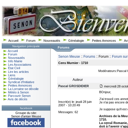
Accueil
Forum
Nouveautés
Généalogie
Petites Annonces
Av
Navigation principale
Forums
Accueil
Forum
Senon Meuse
::
Forums
:: Forum ::
Forum sur
Nouveautés
Info Mairie
Cens Murnier - 1710
Les Associations
Etat Civil
Modérateurs:Pascal
Lire les articles
Liens
Généalogie
Auteur
Syndicat d'Initiative
Petites Annonces
Pascal GROSDIDIER
mercredi 28 octo
La Lorraine se dévoile
BOnjour,
Météo à Senon
Parcourir Senon
J'ai trouvé ces anno
Avis de décès
Inscrit(e) le: jeudi 28 juin
Je n'ai pas encore dé
2007 - 10:20:49
facebook
Je suppose qu'il est
Messages: 62
Groupe du site:
Archives de la Meu
Senon d'antan Meuse
1710.
La censé Romanie, 
doit à l'avenir s'ap