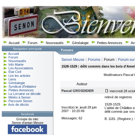
Accueil
Forum
Nouveautés
Généalogie
Petites Annonces
Av
Navigation principale
Forums
Accueil
Forum
Senon Meuse
::
Forums
:: Forum ::
Forum sur
Nouveautés
Info Mairie
1528-1529 : délit commis dans les bois d'Amel
Les Associations
Etat Civil
Modérateurs:Pascal
Lire les articles
Liens
Généalogie
Auteur
Syndicat d'Initiative
Petites Annonces
Pascal GROSDIDIER
mercredi 28 octo
La Lorraine se dévoile
relevé de registres
Météo à Senon
Parcourir Senon
1528-1529.
Avis de décès
Inscrit(e) le: jeudi 28 juin
L'abbé de Châtillon
2007 - 10:20:49
délit commis par ses
facebook
Messages: 62
B. 1181. (Registre.) —
Groupe du site:
Senon d'antan Meuse