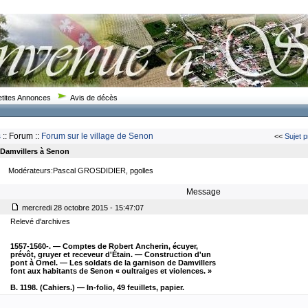
etites Annonces
Avis de décès
s
:: Forum ::
Forum sur le village de Senon
<<
Sujet 
 Damvillers à Senon
Modérateurs:Pascal GROSDIDIER, pgolles
Message
mercredi 28 octobre 2015 - 15:47:07
Relevé d'archives
1557-1560-. — Comptes de Robert Ancherin, écuyer,
prévôt, gruyer et receveur d'Étain. — Construction d'un
pont à Ornel. — Les soldats de la garnison de Damvillers
font aux habitants de Senon « oultraiges et violences. »
B. 1198. (Cahiers.) — In-folio, 49 feuillets, papier.