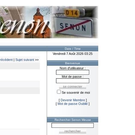
Date / Time
Vendredi 7 Août 2026 03:25
précédent
|
Sujet suivant
>>
Bienvenue
Nom d'utilisateur :
Mot de passe :
Se souvenir de moi
[
Devenir Membre
]
[
Mot de passe Oublié
]
Rechercher Senon Meuse