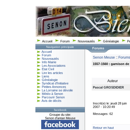
Accueil
Forum
Nouveautés
Généalogie
P
Navigation principale
Forums
Accueil
Forum
Senon Meuse
::
Forum
Nouveautés
Info Mairie
1557-1560 : garnison de
Les Associations
Etat Civil
Lire les articles
Liens
Généalogie
Auteur
Syndicat d'Initiative
Petites Annonces
Pascal GROSDIDIER
La Lorraine se dévoile
Météo à Senon
Parcourir Senon
Avis de décès
Inscrit(e) le: jeudi 28 juin
2007 - 10:20:49
facebook
Messages: 62
Groupe du site:
Senon d'antan Meuse
Retour en haut