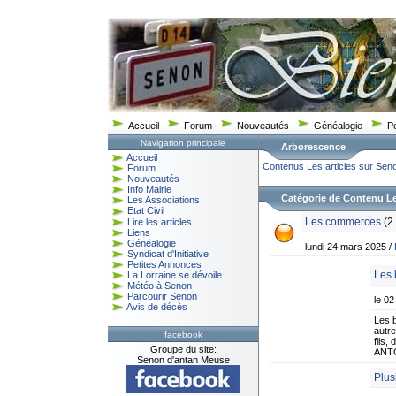
Accueil
Forum
Nouveautés
Généalogie
P
Navigation principale
Arborescence
Accueil
Contenus
Les articles sur Sen
Forum
Nouveautés
Info Mairie
Catégorie de Contenu 
Les Associations
Etat Civil
Les commerces
(2
Lire les articles
Liens
Généalogie
lundi 24 mars 2025 /
Syndicat d'Initiative
Petites Annonces
Les 
La Lorraine se dévoile
Météo à Senon
Parcourir Senon
le 0
Avis de décès
Les b
autre
facebook
fils,
Groupe du site:
ANTOI
Senon d'antan Meuse
Plus