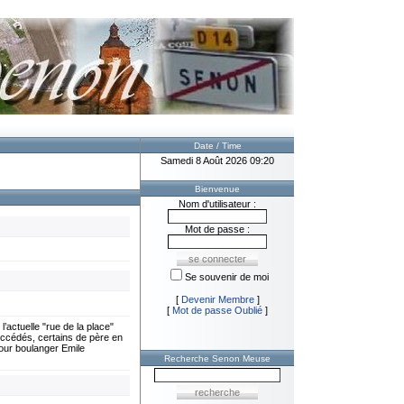
Date / Time
Samedi 8 Août 2026 09:20
Bienvenue
Nom d'utilisateur :
Mot de passe :
Se souvenir de moi
[
Devenir Membre
]
[
Mot de passe Oublié
]
ctuelle "rue de la place"
ccédés, certains de père en
pour boulanger Emile
Recherche Senon Meuse