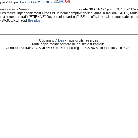
 juin 2008 par
Pascal GROSDIDIER
ieurs cafés à Senon _________________________ Le café "BOUTON" puis ..."CALEF" C'était 
ues tables impeccablement cirées et un beau comptoir ancien, dans la maison CALEF, route
ne à boites. Le café "ETIENNE" Devenu plus tard café BELLI, c’était en fait un petit café resta
e SABOURET était
[lire plus]
Copyright ©
Lien
- Tous droits réservés.
Toute copie même partielle de ce site est interdite !
Concept Pascal GROSDIDIER / e107France.org - 1998/2026 Licence de GNU GPL.