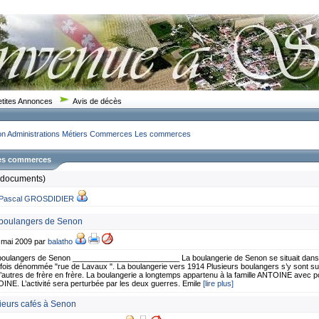
etites Annonces
Avis de décès
on
Administrations Métiers Commerces
Les commerces
Les commerces
 documents)
Pascal GROSDIDIER
boulangers de Senon
2 mai 2009 par
balatho
oulangers de Senon _________________________ La boulangerie de Senon se situait dans l’a
fois dénommée "rue de Lavaux ". La boulangerie vers 1914 Plusieurs boulangers s’y sont su
 d’autres de frère en frère. La boulangerie a longtemps appartenu à la famille ANTOINE avec 
NE. L’activité sera perturbée par les deux guerres. Emile
[lire plus]
ieurs cafés à Senon