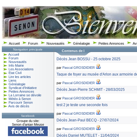
Accueil
Forum
Nouveautés
Généalogie
Petites Annonces
Av
Navigation principale
Contenus de l
Accueil
Forum
Décès Jean BOSSU - 25 octobre 2025
Nouveautés
Info Mairie
par
Pascal GROSDIDIER
Les Associations
Etat Civil
Taque de foyer au musée d'Arlon aux armoirie 
Lire les articles
Liens
par
Pascal GROSDIDIER
Généalogie
Syndicat d'Initiative
Décès Jean-Pierre SCHMIT - 28/03/2025
Petites Annonces
La Lorraine se dévoile
par
Pascal GROSDIDIER
Météo à Senon
Parcourir Senon
test 2 je teste une seconde fois
Avis de décès
par
Pascal GROSDIDIER
facebook
Décès Jean-Paul BECQ - 27/07/2024
Groupe du site:
Senon d'antan Meuse
par
Pascal GROSDIDIER
Décès Daniel MUTELET - 11/04/2024