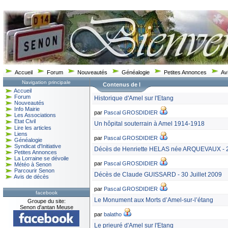
Accueil
Forum
Nouveautés
Généalogie
Petites Annonces
Av
Navigation principale
Contenus de l
Accueil
Forum
Historique d'Amel sur l'Etang
Nouveautés
Info Mairie
par
Pascal GROSDIDIER
Les Associations
Etat Civil
Un hôpital souterrain à Amel 1914-1918
Lire les articles
Liens
par
Pascal GROSDIDIER
Généalogie
Syndicat d'Initiative
Décès de Henriette HELAS née ARQUEVAUX - 
Petites Annonces
La Lorraine se dévoile
par
Pascal GROSDIDIER
Météo à Senon
Parcourir Senon
Décès de Claude GUISSARD - 30 Juillet 2009
Avis de décès
par
Pascal GROSDIDIER
facebook
Le Monument aux Morts d’Amel-sur-l’étang
Groupe du site:
Senon d'antan Meuse
par
balatho
Le prieuré d'Amel sur l'Etang