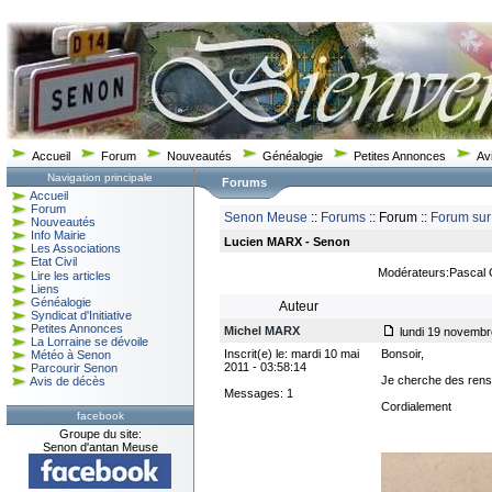
Accueil
Forum
Nouveautés
Généalogie
Petites Annonces
Av
Navigation principale
Forums
Accueil
Forum
Senon Meuse
::
Forums
:: Forum ::
Forum sur
Nouveautés
Info Mairie
Lucien MARX - Senon
Les Associations
Etat Civil
Modérateurs:Pascal
Lire les articles
Liens
Généalogie
Auteur
Syndicat d'Initiative
Petites Annonces
Michel MARX
lundi 19 novembr
La Lorraine se dévoile
Inscrit(e) le: mardi 10 mai
Bonsoir,
Météo à Senon
2011 - 03:58:14
Parcourir Senon
Je cherche des rense
Avis de décès
Messages: 1
Cordialement
facebook
Groupe du site:
Senon d'antan Meuse