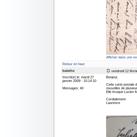
Afficher dans une no
Retour en haut
balatho
vendredi 12 févri
Inscrit(e) le: mardi 27
Bonjour,
janvier 2009 - 10:14:10
Cette carte postale
Messages: 40
nouvelles de plusieur
Elle évoque Lucien M
Cordialement
Laurence