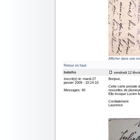
Afficher dans une no
Retour en haut
balatho
vendredi 12 févri
Inscrit(e) le: mardi 27
Bonjour,
janvier 2009 - 10:14:10
Cette carte postale
Messages: 40
nouvelles de plusieur
Elle évoque Lucien M
Cordialement
Laurence