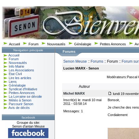
Accueil
Forum
Nouveautés
Généalogie
Petites Annonces
Av
Navigation principale
Forums
Accueil
Forum
Senon Meuse
::
Forums
:: Forum ::
Forum sur
Nouveautés
Info Mairie
Lucien MARX - Senon
Les Associations
Etat Civil
Modérateurs:Pascal
Lire les articles
Liens
Généalogie
Auteur
Syndicat d'Initiative
Petites Annonces
Michel MARX
lundi 19 novembr
La Lorraine se dévoile
Inscrit(e) le: mardi 10 mai
Bonsoir,
Météo à Senon
2011 - 03:58:14
Parcourir Senon
Je cherche des rense
Avis de décès
Messages: 1
Cordialement
facebook
Groupe du site:
Senon d'antan Meuse