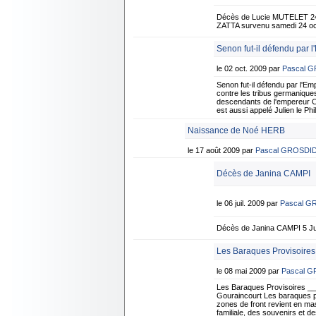
Décès de Lucie MUTELET 24
ZATTA survenu samedi 24 oct
Senon fut-il défendu par l
le 02 oct. 2009 par
Pascal 
Senon fut-il défendu par l
contre les tribus germanique
descendants de l'empereur CO
est aussi appelé Julien le Ph
Naissance de Noé HERB
le 17 août 2009 par
Pascal GROSDI
Décès de Janina CAMPI
le 06 juil. 2009 par
Pascal G
Décès de Janina CAMPI 5 Jui
Les Baraques Provisoires
le 08 mai 2009 par
Pascal 
Les Baraques Provisoires _
Gouraincourt Les baraques pro
zones de front revient en mas
familiale, des souvenirs et d