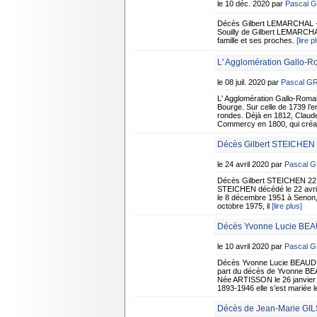
le 10 déc. 2020 par
Pascal 
Décès Gilbert LEMARCHAL - 
Souilly de Gilbert LEMARCHAL
famille et ses proches.
[lire p
L' Agglomération Gallo-
le 08 juil. 2020 par
Pascal G
L' Agglomération Gallo-Roma
Bourge. Sur celle de 1739 l’e
rondes. Déjà en 1812, Claude
Commercy en 1800, qui cré
Décès Gilbert STEICHEN -
le 24 avril 2020 par
Pascal 
Décès Gilbert STEICHEN 22 a
STEICHEN décédé le 22 avril à
le 8 décembre 1951 à Senon,
octobre 1975, il
[lire plus]
Décès Yvonne Lucie BEA
le 10 avril 2020 par
Pascal 
Décès Yvonne Lucie BEAUDEU
part du décès de Yvonne BEAU
Née ARTISSON le 26 janvier
1893-1946 elle s’est mariée le
Décès de Jean-Marie GIL