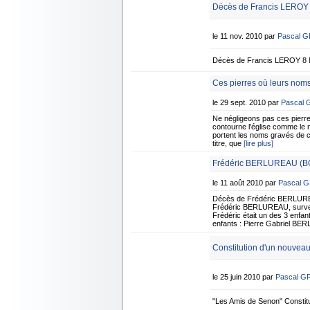
Décès de Francis LEROY
le 11 nov. 2010 par
Pascal 
Décès de Francis LEROY 8 
Ces pierres où leurs noms
le 29 sept. 2010 par
Pascal
Ne négligeons pas ces pierr
contourne l'église comme le 
portent les noms gravés de c
titre, que
[lire plus]
Frédéric BERLUREAU (BO
le 11 août 2010 par
Pascal 
Décès de Frédéric BERLUREA
Frédéric BERLUREAU, survenu
Frédéric était un des 3 enfa
enfants : Pierre Gabriel B
Constitution d'un nouvea
le 25 juin 2010 par
Pascal G
"Les Amis de Senon" Consti