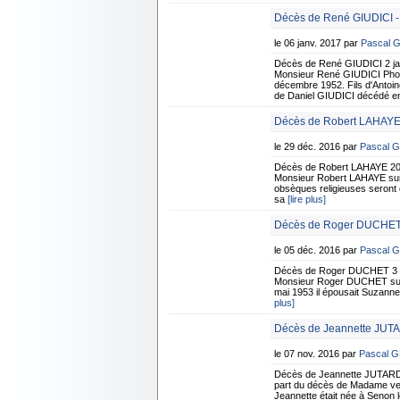
Décès de René GIUDICI - 
le 06 janv. 2017 par
Pascal 
Décès de René GIUDICI 2 jan
Monsieur René GIUDICI Photo 
décembre 1952. Fils d'Antoi
de Daniel GIUDICI décédé e
Décès de Robert LAHAYE
le 29 déc. 2016 par
Pascal 
Décès de Robert LAHAYE 20 
Monsieur Robert LAHAYE surv
obsèques religieuses seront
sa
[lire plus]
Décès de Roger DUCHET 
le 05 déc. 2016 par
Pascal 
Décès de Roger DUCHET 3 dé
Monsieur Roger DUCHET surve
mai 1953 il épousait Suzanne
plus]
Décès de Jeannette JUT
le 07 nov. 2016 par
Pascal 
Décès de Jeannette JUTARD
part du décès de Madame ve
Jeannette était née à Senon 