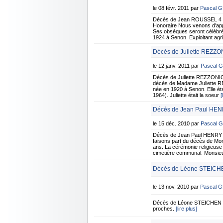
le 08 févr. 2011 par
Pascal 
Décès de Jean ROUSSEL 4 f
Honoraire Nous venons d'app
Ses obsèques seront célébrée
1924 à Senon. Exploitant agric
Décès de Juliette REZZON
le 12 janv. 2011 par
Pascal 
Décès de Juliette REZZONICO
décès de Madame Juliette RE
née en 1920 à Senon. Elle é
1964). Juliette était la soeur
[
Décès de Jean Paul HEN
le 15 déc. 2010 par
Pascal 
Décès de Jean Paul HENRY 1
faisons part du décès de Mo
ans. La cérémonie religieuse 
cimetière communal. Monsie
Décès de Léone STEICHE
le 13 nov. 2010 par
Pascal 
Décès de Léone STEICHEN n
proches.
[lire plus]