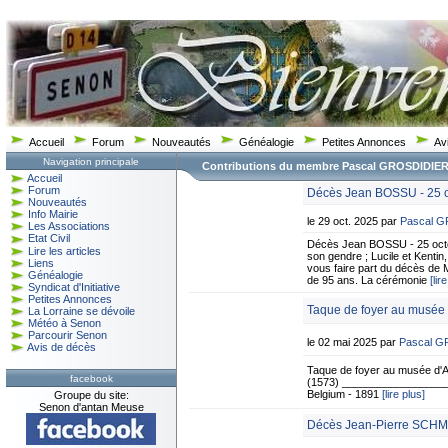
Accueil
Forum
Nouveautés
Généalogie
Petites Annonces
Av
Navigation principale
Contributions du membre Pascal GROSDIDIE
Accueil
Forum
Décès Jean BOSSU - 25 o
Nouveautés
Info Mairie
le 29 oct. 2025 par
Pascal 
Les Associations
Etat Civil
Décès Jean BOSSU - 25 octo
Lire les articles
son gendre ; Lucile et Kentin, 
Liens
vous faire part du décès de 
Généalogie
de 95 ans. La cérémonie
[lir
Syndicat d'Initiative
Petites Annonces
Taque de foyer au musée 
La Lorraine se dévoile
Météo à Senon
Parcourir Senon
le 02 mai 2025 par
Pascal 
Avis de décès
Taque de foyer au musée d'A
facebook
(1573) ___________________
Belgium - 1891
[lire plus]
Groupe du site:
Senon d'antan Meuse
Décès Jean-Pierre SCHMI