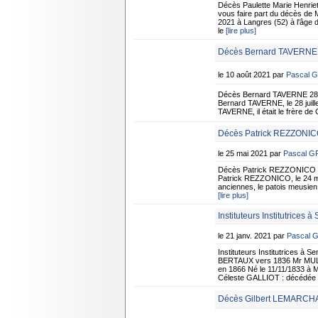
Décès Paulette Marie Henri
vous faire part du décès de
2021 à Langres (52) à l'âge d
le
[lire plus]
Décès Bernard TAVERNE -
le 10 août 2021 par
Pascal 
Décès Bernard TAVERNE 28 Ju
Bernard TAVERNE, le 28 juille
TAVERNE, il était le frère de
Décès Patrick REZZONICO
le 25 mai 2021 par
Pascal 
Décès Patrick REZZONICO 24
Patrick REZZONICO, le 24 mai
anciennes, le patois meusien, 
[lire plus]
Instituteurs Institutrices 
le 21 janv. 2021 par
Pascal 
Instituteurs Institutrices à
BERTAUX vers 1836 Mr MULL
en 1866 Né le 11/11/1833 à 
Céleste GALLIOT : décédée
Décès Gilbert LEMARCHA