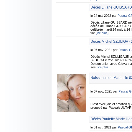
Décès Liliane GUISSARD
le 24 mai 2022 par
Pascal 
Décès Liliane GUISSARD née
décès de Liliane GUISSARD n
célébrée mardi 24 mai, à 14 h
fille
[lire plus]
Décès Michel SZULIGA - 2
le 07 nov. 2021 par
Pascal 
Décès Michel SZULIGA 25 jan
SZULIGA le 25/01/2021 à Cavai
De son union avec Giovanna P
ses
[lire plus]
Naissance de Marius le 0
le 07 nov. 2021 par
Pascal 
C'est avec joie et émotion qu
proposé par Pascale JUTA
Décès Paulette Marie He
le 31 oct. 2021 par
Pascal 