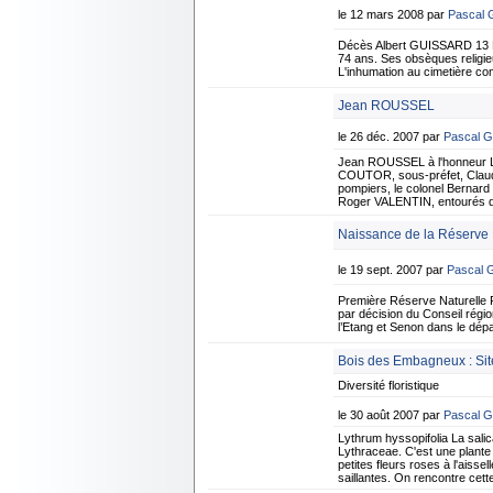
le 12 mars 2008 par
Pascal
Décès Albert GUISSARD 13 M
74 ans. Ses obsèques religie
L'inhumation au cimetière c
Jean ROUSSEL
le 26 déc. 2007 par
Pascal 
Jean ROUSSEL à l'honneur Le 
COUTOR, sous-préfet, Claude
pompiers, le colonel Bernard
Roger VALENTIN, entourés d
Naissance de la Réserve N
le 19 sept. 2007 par
Pascal
Première Réserve Naturelle R
par décision du Conseil régio
l’Etang et Senon dans le dé
Bois des Embagneux : Site
Diversité floristique
le 30 août 2007 par
Pascal 
Lythrum hyssopifolia La salic
Lythraceae. C'est une plante 
petites fleurs roses à l'aisse
saillantes. On rencontre cett