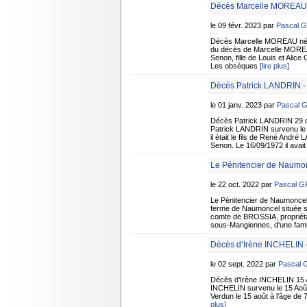
Décès Marcelle MOREAU 
le 09 févr. 2023 par
Pascal 
Décès Marcelle MOREAU née 
du décès de Marcelle MOREAU
Senon, fille de Louis et Alic
Les obsèques
[lire plus]
Décès Patrick LANDRIN -
le 01 janv. 2023 par
Pascal 
Décès Patrick LANDRIN 29 d
Patrick LANDRIN survenu le 
il était le fils de René And
Senon. Le 16/09/1972 il avait 
Le Pénitencier de Naumo
le 22 oct. 2022 par
Pascal 
Le Pénitencier de Naumonce
ferme de Naumoncel située su
comte de BROSSIA, propriétai
sous-Mangiennes, d'une fami
Décès d’Irène INCHELIN -
le 02 sept. 2022 par
Pascal
Décès d’Irène INCHELIN 15 A
INCHELIN survenu le 15 Août 
Verdun le 15 août à l’âge de
plus]