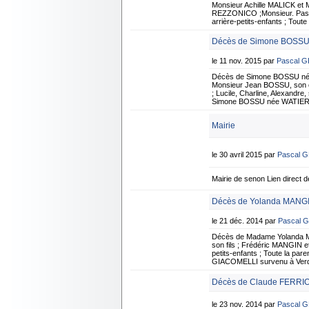
Monsieur Achille MALICK e
REZZONICO ;Monsieur. Pascal
arrière-petits-enfants ; Tout
Décès de Simone BOSSU 
le 11 nov. 2015 par
Pascal 
Décès de Simone BOSSU née
Monsieur Jean BOSSU, son 
; Lucile, Charline, Alexandre
Simone BOSSU née WATIER su
Mairie
le 30 avril 2015 par
Pascal 
Mairie de senon Lien direct de
Décès de Yolanda MANGI
le 21 déc. 2014 par
Pascal 
Décès de Madame Yolanda 
son fils ; Frédéric MANGIN e
petits-enfants ; Toute la pa
GIACOMELLI survenu à Verdun,
Décès de Claude FERRIO
le 23 nov. 2014 par
Pascal 