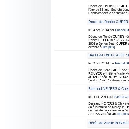
Décès de Claude FERRIOT 2
l'âge de 66 ans. Ses obsèque
Condoléances à sa famille e
Décès de Renée CUPER n
le 04 oct. 2014 par
Pascal 
Décès de Renée CUPER née
Renée CUPER née REZZONICO R
1962 à Senon Jean CUPER qu'e
octobre à
[lire plus]
Décès de Odile CALEF n
le 02 oct. 2014 par
Pascal 
Décès de Odile CALEF née R
ROUYER et Hélène Marie MAR
JUTARD née ROUYER. Ses obsè
Verdun. Nos Condoléances à 
Bertrand NEYERS & Chrys
le 04 juil. 2014 par
Pascal G
Bertrand NEYERS & Chrystel
30 à la mairie de Mercy-le-H
ont décidé de se marier à l'
ARTISSON résidant
[lire plus
Décès de Arlette BONMA