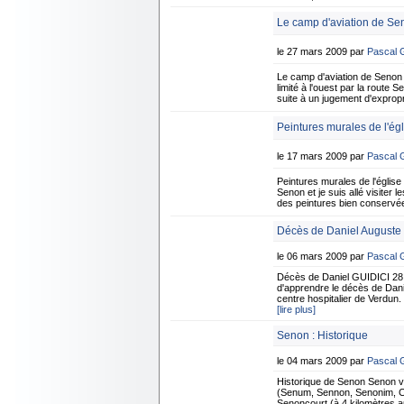
Le camp d'aviation de Se
le 27 mars 2009 par
Pascal
Le camp d'aviation de Senon
limité à l'ouest par la route 
suite à un jugement d'expropr
Peintures murales de l'ég
le 17 mars 2009 par
Pascal
Peintures murales de l'église
Senon et je suis allé visiter 
des peintures bien conservées
Décès de Daniel Auguste 
le 06 mars 2009 par
Pascal
Décès de Daniel GUIDICI 28 
d'apprendre le décès de Dani
centre hospitalier de Verdun.
[lire plus]
Senon : Historique
le 04 mars 2009 par
Pascal
Historique de Senon Senon 
(Senum, Sennon, Senonim, Cen
Senoncourt (à 4 kilomètres au