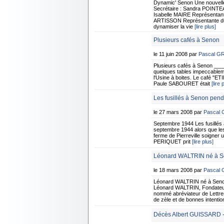
Dynamic' Senon Une nouvelle 
Secrétaire : Sandra POINTEA
Isabelle MAIRE Représentant
ARTISSON Représentante du c
dynamiser la vie
[lire plus]
Plusieurs cafés à Senon
le 11 juin 2008 par
Pascal G
Plusieurs cafés à Senon ___
quelques tables impeccableme
l'Usine à boites. Le café "ETI
Paule SABOURET était
[lire 
Les fusillés à Senon pen
le 27 mars 2008 par
Pascal
Septembre 1944 Les fusillés
septembre 1944 alors que les 
ferme de Pierreville soigner 
PERIQUET prit
[lire plus]
Léonard WALTRIN né à 
le 18 mars 2008 par
Pascal
Léonard WALTRIN né à Seno
Léonard WALTRIN, Fondateur d
nommé abréviateur de Lettres A
de zèle et de bonnes intenti
Décès Albert GUISSARD -