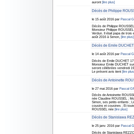
auront
[lire plus]
Décès de Philippe ROUSS
le 15 août 2016 par
Pascal 
Décès de Philippe ROUSSEL 
Monsieur Philippe ROUSSEL su
Verdun. Il était papa de troi
août 2016 à Senon,
[lire plus]
Décès de Emile DUCHET -
le 14 août 2016 par
Pascal 
Décès de Emile DUCHET 17 f
Monsieur Emile DUCHET surven
seront célébrées vendredi 19
Le présent avis tient
[lire plus
Décès de Antoinette RO
le 27 mai 2016 par
Pascal 
Décès de Antoinette ROUS
née Claudine ROUSSEL ; Mons
Simon, ses petits-enfants ; L
cousins et cousines ; Et tout
ROUSSEL née
[lire plus]
Décès de Stanislawa REZ
le 25 janv. 2016 par
Pascal 
Décès de Stanislawa REZZO