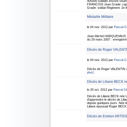
405000 soldats encore vivan
FRANCOIS Jean Grade: capora
Grade: soldat Régiment: 2e 
Médaille Militaire
le 04 nov. 2012 par
Pascal 
Jean-Michel HARQUEVAUX Né 
du 29 mars 2007 : enregist
Décès de Roger VALENTI
le 04 nov. 2012 par
Pascal 
Décès de Roger VALENTIN 2
plus]
Décès de Liliane BECK n
le 20 oct. 2012 par
Pascal 
Décès de Liliane BECK née 
d'apprendre le décès de Lilia
depuis quelques jours. Née le
Liliane épousait Roger BECK
Décès de Emilien ARTISSO