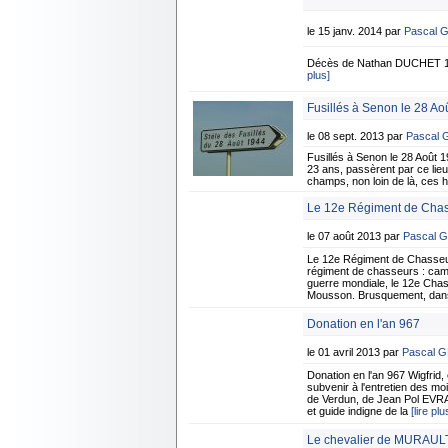
le 15 janv. 2014 par
Pascal 
Décès de Nathan DUCHET 1er
plus]
Fusillés à Senon le 28 Ao
le 08 sept. 2013 par
Pascal
Fusillés à Senon le 28 Août 1
23 ans, passèrent par ce lie
champs, non loin de là, ces h
Le 12e Régiment de Chas
le 07 août 2013 par
Pascal 
Le 12e Régiment de Chasseu
régiment de chasseurs : campa
guerre mondiale, le 12e Chass
Mousson. Brusquement, dans l
Donation en l'an 967
le 01 avril 2013 par
Pascal 
Donation en l'an 967 Wigfrid,
subvenir à l'entretien des m
de Verdun, de Jean Pol EVRAR
et guide indigne de la
[lire plu
Le chevalier de MURAUL