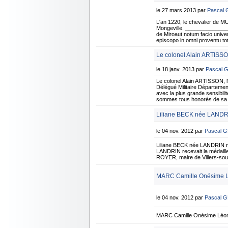
le 27 mars 2013 par
Pascal
L'an 1220, le chevalier de MU
Mongeville. _______________
de Miroaut notum facio univers
episcopo in omni proventu 
Le colonel Alain ARTISSO
le 18 janv. 2013 par
Pascal 
Le colonel Alain ARTISSON,
Délégué Militaire Département
avec la plus grande sensibil
sommes tous honorés de sa mi
Liliane BECK née LANDRIN
le 04 nov. 2012 par
Pascal 
Liliane BECK née LANDRIN née
LANDRIN recevait la médaille
ROYER, maire de Villers-sous-
MARC Camille Onésime Lé
le 04 nov. 2012 par
Pascal 
MARC Camille Onésime Léon 