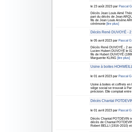
le 23 août 2023 par
Pascal 
Décès Jean Louis Aimé Théo
part du décès de Jean ARQUEV
fils de Jean Louis Arsène 
cérémonie
[lire plus]
Décès René DUVOYÉ - 2 a
le 05 avril 2023 par
Pascal 
Décès René DUVOYÉ - 2 avri
Lucien Hubert DUVOYÉ le 02/0
fils de Hubert DUVOYÉ (1888
Marguerite KLING
[lire plus]
Usine à boites HOHWEILL
le 01 avril 2023 par
Pascal 
Usine à boites et coffrets 
siège social se trouvait à Pa
précision. Elle comptait ent
Décès Chantal POTDEVIN
le 01 avril 2023 par
Pascal 
Décès Chantal POTDEVIN née
décès de Chantal POTDEVIN né
Robert BELLI (1916-2010) et