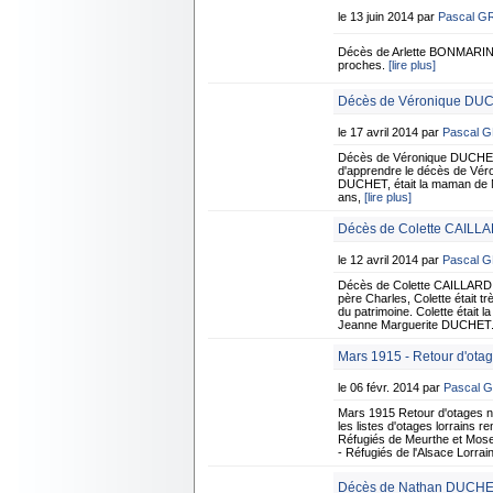
le 13 juin 2014 par
Pascal G
Décès de Arlette BONMARIN
proches.
[lire plus]
Décès de Véronique DUCH
le 17 avril 2014 par
Pascal 
Décès de Véronique DUCHET 
d'apprendre le décès de Véro
DUCHET, était la maman de Nat
ans,
[lire plus]
Décès de Colette CAILL
le 12 avril 2014 par
Pascal 
Décès de Colette CAILLARD
père Charles, Colette était tr
du patrimoine. Colette était
Jeanne Marguerite DUCHET. E
Mars 1915 - Retour d'otag
le 06 févr. 2014 par
Pascal 
Mars 1915 Retour d'otages
les listes d'otages lorrains 
Réfugiés de Meurthe et Mose
- Réfugiés de l'Alsace Lorra
Décès de Nathan DUCHET 