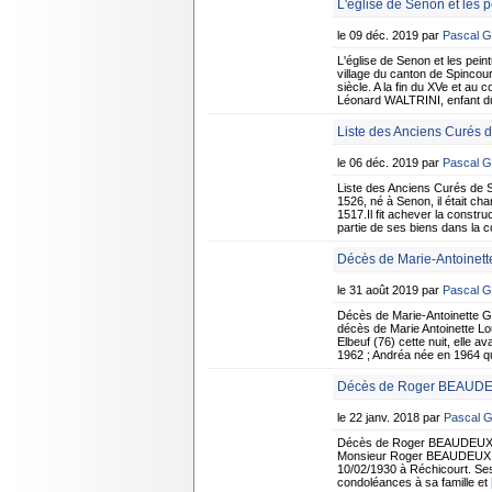
L'église de Senon et les
le 09 déc. 2019 par
Pascal 
L'église de Senon et les pe
village du canton de Spincourt
siècle. A la fin du XVe et au
Léonard WALTRINI, enfant du 
Liste des Anciens Curés 
le 06 déc. 2019 par
Pascal 
Liste des Anciens Curés de
1526, né à Senon, il était ch
1517.Il fit achever la constr
partie de ses biens dans la 
Décès de Marie-Antoinet
le 31 août 2019 par
Pascal 
Décès de Marie-Antoinette 
décès de Marie Antoinette L
Elbeuf (76) cette nuit, elle 
1962 ; Andréa née en 1964 qu
Décès de Roger BEAUDEU
le 22 janv. 2018 par
Pascal 
Décès de Roger BEAUDEUX 7 
Monsieur Roger BEAUDEUX sur
10/02/1930 à Réchicourt. Ses
condoléances à sa famille et