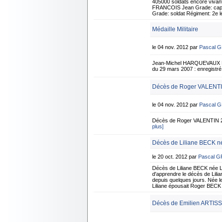
405000 soldats encore vivan
FRANCOIS Jean Grade: capora
Grade: soldat Régiment: 2e 
Médaille Militaire
le 04 nov. 2012 par
Pascal 
Jean-Michel HARQUEVAUX Né 
du 29 mars 2007 : enregist
Décès de Roger VALENTI
le 04 nov. 2012 par
Pascal 
Décès de Roger VALENTIN 2
plus]
Décès de Liliane BECK n
le 20 oct. 2012 par
Pascal 
Décès de Liliane BECK née 
d'apprendre le décès de Lilia
depuis quelques jours. Née le
Liliane épousait Roger BECK
Décès de Emilien ARTISSO