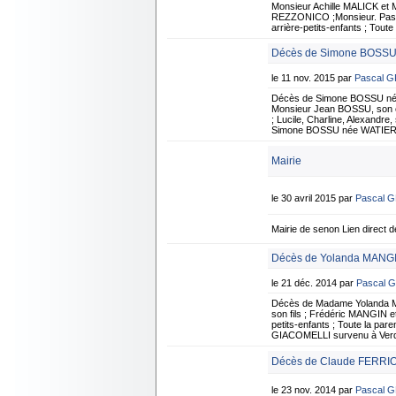
Monsieur Achille MALICK e
REZZONICO ;Monsieur. Pascal
arrière-petits-enfants ; Tout
Décès de Simone BOSSU 
le 11 nov. 2015 par
Pascal 
Décès de Simone BOSSU née
Monsieur Jean BOSSU, son 
; Lucile, Charline, Alexandre
Simone BOSSU née WATIER su
Mairie
le 30 avril 2015 par
Pascal 
Mairie de senon Lien direct de
Décès de Yolanda MANGI
le 21 déc. 2014 par
Pascal 
Décès de Madame Yolanda 
son fils ; Frédéric MANGIN e
petits-enfants ; Toute la pa
GIACOMELLI survenu à Verdun,
Décès de Claude FERRIO
le 23 nov. 2014 par
Pascal 