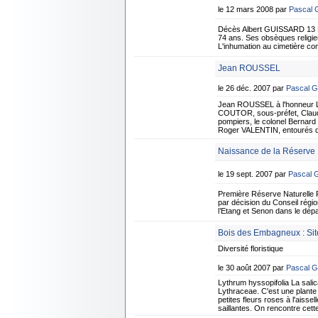
le 12 mars 2008 par
Pascal
Décès Albert GUISSARD 13 M
74 ans. Ses obsèques religie
L'inhumation au cimetière c
Jean ROUSSEL
le 26 déc. 2007 par
Pascal 
Jean ROUSSEL à l'honneur Le 
COUTOR, sous-préfet, Claude
pompiers, le colonel Bernard
Roger VALENTIN, entourés d
Naissance de la Réserve N
le 19 sept. 2007 par
Pascal
Première Réserve Naturelle R
par décision du Conseil régio
l’Etang et Senon dans le dé
Bois des Embagneux : Site
Diversité floristique
le 30 août 2007 par
Pascal 
Lythrum hyssopifolia La salic
Lythraceae. C'est une plante 
petites fleurs roses à l'aisse
saillantes. On rencontre cett