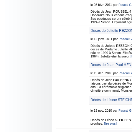
le 08 févr. 2011 par
Pascal 
Décès de Jean ROUSSEL 4 f
Honoraire Nous venons d'app
Ses obsèques seront célébrée
1924 à Senon. Exploitant agric
Décès de Juliette REZZON
le 12 janv. 2011 par
Pascal 
Décès de Juliette REZZONICO
décès de Madame Juliette RE
née en 1920 à Senon. Elle é
1964). Juliette était la soeur
[
Décès de Jean Paul HEN
le 15 déc. 2010 par
Pascal 
Décès de Jean Paul HENRY 1
faisons part du décès de Mo
ans. La cérémonie religieuse 
cimetière communal. Monsie
Décès de Léone STEICHE
le 13 nov. 2010 par
Pascal 
Décès de Léone STEICHEN n
proches.
[lire plus]