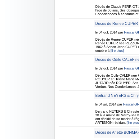
Décès de Claude FERRIOT 2
l'âge de 66 ans. Ses obsèque
Condoléances à sa famille e
Décès de Renée CUPER n
le 04 oct. 2014 par
Pascal 
Décès de Renée CUPER née
Renée CUPER née REZZONICO R
1962 à Senon Jean CUPER qu'e
octobre à
[lire plus]
Décès de Odile CALEF n
le 02 oct. 2014 par
Pascal 
Décès de Odile CALEF née R
ROUYER et Hélène Marie MAR
JUTARD née ROUYER. Ses obsè
Verdun. Nos Condoléances à 
Bertrand NEYERS & Chrys
le 04 juil. 2014 par
Pascal G
Bertrand NEYERS & Chrystel
30 à la mairie de Mercy-le-H
ont décidé de se marier à l'
ARTISSON résidant
[lire plus
Décès de Arlette BONMA