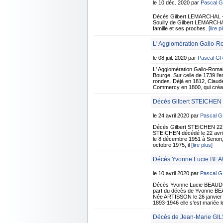
le 10 déc. 2020 par
Pascal 
Décès Gilbert LEMARCHAL - 
Souilly de Gilbert LEMARCHAL
famille et ses proches.
[lire p
L' Agglomération Gallo-
le 08 juil. 2020 par
Pascal G
L' Agglomération Gallo-Roma
Bourge. Sur celle de 1739 l’e
rondes. Déjà en 1812, Claude
Commercy en 1800, qui cré
Décès Gilbert STEICHEN -
le 24 avril 2020 par
Pascal 
Décès Gilbert STEICHEN 22 a
STEICHEN décédé le 22 avril à
le 8 décembre 1951 à Senon,
octobre 1975, il
[lire plus]
Décès Yvonne Lucie BEA
le 10 avril 2020 par
Pascal 
Décès Yvonne Lucie BEAUDEU
part du décès de Yvonne BEAU
Née ARTISSON le 26 janvier
1893-1946 elle s’est mariée le
Décès de Jean-Marie GIL