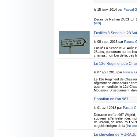
le 15 janv. 2014 par
Pascal 
Décès de Nathan DUCHET 1er
plus]
Fusillés à Senon le 28 Ao
le 08 sept. 2013 par
Pascal
Fusillés à Senon le 28 Août 1
23 ans, passèrent par ce lie
champs, non loin de là, ces h
Le 12e Régiment de Chas
le 07 août 2013 par
Pascal 
Le 12e Régiment de Chasseu
régiment de chasseurs : campa
guerre mondiale, le 12e Chass
Mousson. Brusquement, dans l
Donation en l'an 967
le 01 avril 2013 par
Pascal 
Donation en l'an 967 Wigfrid,
subvenir à l'entretien des m
de Verdun, de Jean Pol EVRAR
et guide indigne de la
[lire plu
Le chevalier de MURAUL