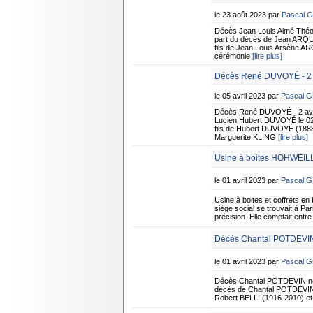
le 23 août 2023 par
Pascal 
Décès Jean Louis Aimé Théo
part du décès de Jean ARQUEV
fils de Jean Louis Arsène 
cérémonie
[lire plus]
Décès René DUVOYÉ - 2 a
le 05 avril 2023 par
Pascal 
Décès René DUVOYÉ - 2 avri
Lucien Hubert DUVOYÉ le 02/0
fils de Hubert DUVOYÉ (1888
Marguerite KLING
[lire plus]
Usine à boites HOHWEILL
le 01 avril 2023 par
Pascal 
Usine à boites et coffrets 
siège social se trouvait à Pa
précision. Elle comptait ent
Décès Chantal POTDEVIN
le 01 avril 2023 par
Pascal 
Décès Chantal POTDEVIN née
décès de Chantal POTDEVIN né
Robert BELLI (1916-2010) et