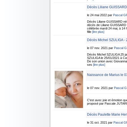
Décès Liliane GUISSARD
le 24 mai 2022 par
Pascal 
Décès Liliane GUISSARD née
décès de Liliane GUISSARD n
célébrée mardi 24 mai, à 14 h
fille
[lire plus]
Décès Michel SZULIGA - 2
le 07 nov. 2021 par
Pascal 
Décès Michel SZULIGA 25 jan
SZULIGA le 25/01/2021 à Cavai
De son union avec Giovanna P
ses
[lire plus]
Naissance de Marius le 0
le 07 nov. 2021 par
Pascal 
C'est avec joie et émotion qu
proposé par Pascale JUTA
Décès Paulette Marie He
le 31 oct. 2021 par
Pascal 