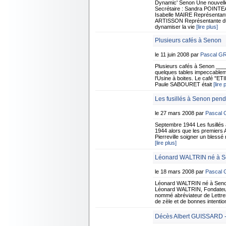
Dynamic' Senon Une nouvelle 
Secrétaire : Sandra POINTEA
Isabelle MAIRE Représentant
ARTISSON Représentante du c
dynamiser la vie
[lire plus]
Plusieurs cafés à Senon
le 11 juin 2008 par
Pascal G
Plusieurs cafés à Senon ___
quelques tables impeccableme
l'Usine à boites. Le café "ETI
Paule SABOURET était
[lire 
Les fusillés à Senon pen
le 27 mars 2008 par
Pascal
Septembre 1944 Les fusillés
1944 alors que les premiers A
Pierreville soigner un blessé
[lire plus]
Léonard WALTRIN né à 
le 18 mars 2008 par
Pascal
Léonard WALTRIN né à Seno
Léonard WALTRIN, Fondateur d
nommé abréviateur de Lettres A
de zèle et de bonnes intenti
Décès Albert GUISSARD -