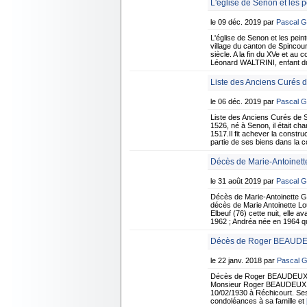
L'église de Senon et les
le 09 déc. 2019 par
Pascal 
L'église de Senon et les pe
village du canton de Spincourt
siècle. A la fin du XVe et au
Léonard WALTRINI, enfant du 
Liste des Anciens Curés 
le 06 déc. 2019 par
Pascal 
Liste des Anciens Curés de
1526, né à Senon, il était ch
1517.Il fit achever la constr
partie de ses biens dans la 
Décès de Marie-Antoinet
le 31 août 2019 par
Pascal 
Décès de Marie-Antoinette 
décès de Marie Antoinette L
Elbeuf (76) cette nuit, elle 
1962 ; Andréa née en 1964 qu
Décès de Roger BEAUDEU
le 22 janv. 2018 par
Pascal 
Décès de Roger BEAUDEUX 7 
Monsieur Roger BEAUDEUX sur
10/02/1930 à Réchicourt. Ses
condoléances à sa famille et