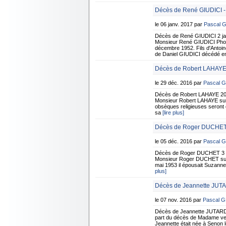
Décès de René GIUDICI - 
le 06 janv. 2017 par
Pascal 
Décès de René GIUDICI 2 jan
Monsieur René GIUDICI Photo 
décembre 1952. Fils d'Antoi
de Daniel GIUDICI décédé e
Décès de Robert LAHAYE
le 29 déc. 2016 par
Pascal 
Décès de Robert LAHAYE 20 
Monsieur Robert LAHAYE surv
obsèques religieuses seront
sa
[lire plus]
Décès de Roger DUCHET 
le 05 déc. 2016 par
Pascal 
Décès de Roger DUCHET 3 dé
Monsieur Roger DUCHET surve
mai 1953 il épousait Suzanne
plus]
Décès de Jeannette JUT
le 07 nov. 2016 par
Pascal 
Décès de Jeannette JUTARD
part du décès de Madame ve
Jeannette était née à Senon 