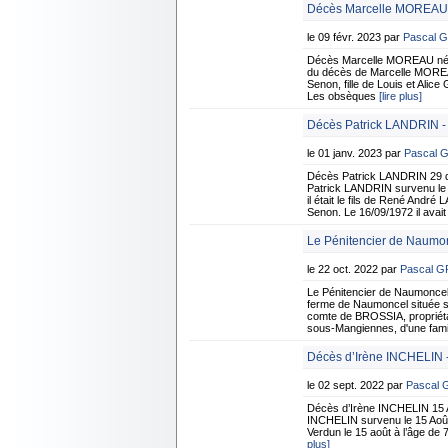
Décès Marcelle MOREAU 
le 09 févr. 2023 par
Pascal 
Décès Marcelle MOREAU née 
du décès de Marcelle MOREAU
Senon, fille de Louis et Alic
Les obsèques
[lire plus]
Décès Patrick LANDRIN -
le 01 janv. 2023 par
Pascal 
Décès Patrick LANDRIN 29 d
Patrick LANDRIN survenu le 
il était le fils de René And
Senon. Le 16/09/1972 il avait 
Le Pénitencier de Naumo
le 22 oct. 2022 par
Pascal 
Le Pénitencier de Naumonce
ferme de Naumoncel située su
comte de BROSSIA, propriétai
sous-Mangiennes, d'une fami
Décès d’Irène INCHELIN -
le 02 sept. 2022 par
Pascal
Décès d’Irène INCHELIN 15 A
INCHELIN survenu le 15 Août 
Verdun le 15 août à l’âge de
plus]