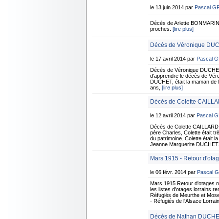
le 13 juin 2014 par
Pascal G
Décès de Arlette BONMARIN
proches.
[lire plus]
Décès de Véronique DUCH
le 17 avril 2014 par
Pascal 
Décès de Véronique DUCHET 
d'apprendre le décès de Véro
DUCHET, était la maman de Nat
ans,
[lire plus]
Décès de Colette CAILL
le 12 avril 2014 par
Pascal 
Décès de Colette CAILLARD
père Charles, Colette était tr
du patrimoine. Colette était
Jeanne Marguerite DUCHET. E
Mars 1915 - Retour d'otag
le 06 févr. 2014 par
Pascal 
Mars 1915 Retour d'otages
les listes d'otages lorrains 
Réfugiés de Meurthe et Mose
- Réfugiés de l'Alsace Lorra
Décès de Nathan DUCHET 