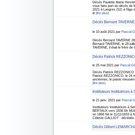
Décès Paulette Marie Henri
vous faire part du décès de
2021 à Langres (52) à l'âge d
le
[lire plus]
Décès Bernard TAVERNE -
le 10 août 2021 par
Pascal 
Décès Bernard TAVERNE 28 Ju
Bernard TAVERNE, le 28 juille
TAVERNE, il était le frère de
Décès Patrick REZZONICO
le 25 mai 2021 par
Pascal 
Décès Patrick REZZONICO 24
Patrick REZZONICO, le 24 mai
anciennes, le patois meusien, 
[lire plus]
Instituteurs Institutrices 
le 21 janv. 2021 par
Pascal 
Instituteurs Institutrices à
BERTAUX vers 1836 Mr MULL
en 1866 Né le 11/11/1833 à 
Céleste GALLIOT : décédée
Décès Gilbert LEMARCHA