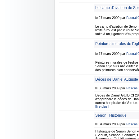
Le camp d'aviation de Se
le 27 mars 2009 par
Pascal
Le camp d'aviation de Senon
limité à l'ouest par la route 
suite à un jugement d'expropr
Peintures murales de l'ég
le 17 mars 2009 par
Pascal
Peintures murales de l'église
Senon et je suis allé visiter 
des peintures bien conservées
Décès de Daniel Auguste 
le 06 mars 2009 par
Pascal
Décès de Daniel GUIDICI 28 
d'apprendre le décès de Dani
centre hospitalier de Verdun.
[lire plus]
Senon : Historique
le 04 mars 2009 par
Pascal
Historique de Senon Senon 
(Senum, Sennon, Senonim, Cen
Senoncourt (à 4 kilomètres au