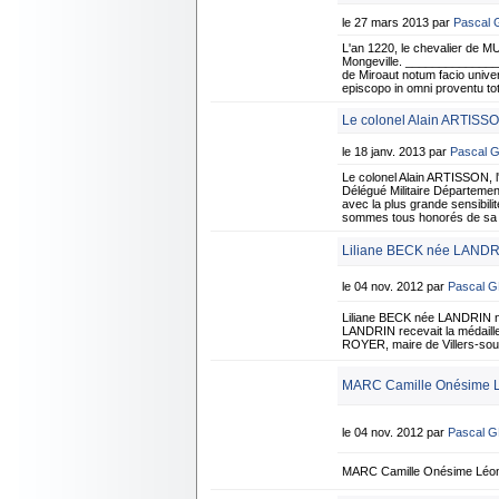
le 27 mars 2013 par
Pascal
L'an 1220, le chevalier de MU
Mongeville. _______________
de Miroaut notum facio univers
episcopo in omni proventu 
Le colonel Alain ARTISSO
le 18 janv. 2013 par
Pascal 
Le colonel Alain ARTISSON,
Délégué Militaire Département
avec la plus grande sensibil
sommes tous honorés de sa mi
Liliane BECK née LANDRIN
le 04 nov. 2012 par
Pascal 
Liliane BECK née LANDRIN née
LANDRIN recevait la médaille
ROYER, maire de Villers-sous-
MARC Camille Onésime Lé
le 04 nov. 2012 par
Pascal 
MARC Camille Onésime Léon 