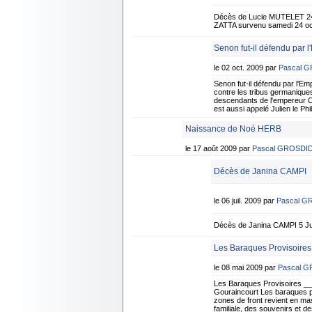
Décès de Lucie MUTELET 24
ZATTA survenu samedi 24 oct
Senon fut-il défendu par l
le 02 oct. 2009 par
Pascal 
Senon fut-il défendu par l
contre les tribus germanique
descendants de l'empereur CO
est aussi appelé Julien le Ph
Naissance de Noé HERB
le 17 août 2009 par
Pascal GROSDI
Décès de Janina CAMPI
le 06 juil. 2009 par
Pascal G
Décès de Janina CAMPI 5 Jui
Les Baraques Provisoires
le 08 mai 2009 par
Pascal 
Les Baraques Provisoires _
Gouraincourt Les baraques pro
zones de front revient en mas
familiale, des souvenirs et d