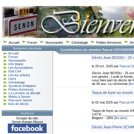
Accueil
Forum
Nouveautés
Généalogie
Petites Annonces
Av
Navigation principale
Contributions du membre Pascal GROSDIDIE
Accueil
Forum
Décès Jean BOSSU - 25 o
Nouveautés
Info Mairie
le 29 oct. 2025 par
Pascal 
Les Associations
Etat Civil
Décès Jean BOSSU - 25 octo
Lire les articles
son gendre ; Lucile et Kentin, 
Liens
vous faire part du décès de 
Généalogie
de 95 ans. La cérémonie
[lir
Syndicat d'Initiative
Petites Annonces
Taque de foyer au musée 
La Lorraine se dévoile
Météo à Senon
Parcourir Senon
le 02 mai 2025 par
Pascal 
Avis de décès
Taque de foyer au musée d'A
facebook
(1573) ___________________
Belgium - 1891
[lire plus]
Groupe du site:
Senon d'antan Meuse
Décès Jean-Pierre SCHMI