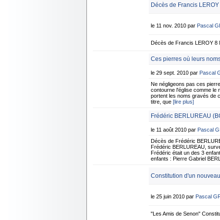
Décès de Francis LEROY
le 11 nov. 2010 par
Pascal 
Décès de Francis LEROY 8 
Ces pierres où leurs noms
le 29 sept. 2010 par
Pascal
Ne négligeons pas ces pierr
contourne l'église comme le 
portent les noms gravés de c
titre, que
[lire plus]
Frédéric BERLUREAU (BO
le 11 août 2010 par
Pascal 
Décès de Frédéric BERLUREA
Frédéric BERLUREAU, survenu
Frédéric était un des 3 enfa
enfants : Pierre Gabriel B
Constitution d'un nouvea
le 25 juin 2010 par
Pascal G
"Les Amis de Senon" Consti