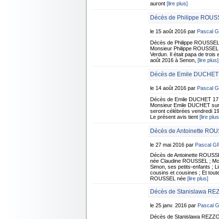
auront
[lire plus]
Décès de Philippe ROUSS
le 15 août 2016 par
Pascal 
Décès de Philippe ROUSSEL 
Monsieur Philippe ROUSSEL su
Verdun. Il était papa de troi
août 2016 à Senon,
[lire plus]
Décès de Emile DUCHET -
le 14 août 2016 par
Pascal 
Décès de Emile DUCHET 17 f
Monsieur Emile DUCHET surven
seront célébrées vendredi 19
Le présent avis tient
[lire plus
Décès de Antoinette RO
le 27 mai 2016 par
Pascal 
Décès de Antoinette ROUS
née Claudine ROUSSEL ; Mons
Simon, ses petits-enfants ; L
cousins et cousines ; Et tout
ROUSSEL née
[lire plus]
Décès de Stanislawa REZ
le 25 janv. 2016 par
Pascal 
Décès de Stanislawa REZZO