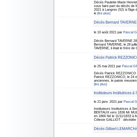
Décès Paulette Marie Henri
vous faire part du décès de
2021 à Langres (52) à l'âge d
le
[lire plus]
Décès Bernard TAVERNE -
le 10 août 2021 par
Pascal 
Décès Bernard TAVERNE 28 Ju
Bernard TAVERNE, le 28 juille
TAVERNE, il était le frère de
Décès Patrick REZZONICO
le 25 mai 2021 par
Pascal 
Décès Patrick REZZONICO 24
Patrick REZZONICO, le 24 mai
anciennes, le patois meusien, 
[lire plus]
Instituteurs Institutrices 
le 21 janv. 2021 par
Pascal 
Instituteurs Institutrices à
BERTAUX vers 1836 Mr MULL
en 1866 Né le 11/11/1833 à 
Céleste GALLIOT : décédée
Décès Gilbert LEMARCHA