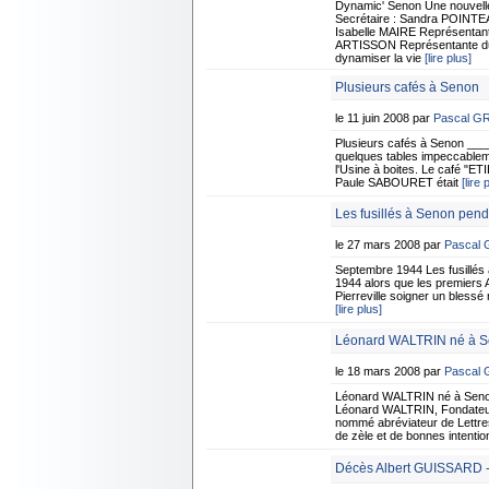
Dynamic' Senon Une nouvelle 
Secrétaire : Sandra POINTEA
Isabelle MAIRE Représentant
ARTISSON Représentante du c
dynamiser la vie
[lire plus]
Plusieurs cafés à Senon
le 11 juin 2008 par
Pascal G
Plusieurs cafés à Senon ___
quelques tables impeccableme
l'Usine à boites. Le café "ETI
Paule SABOURET était
[lire 
Les fusillés à Senon pen
le 27 mars 2008 par
Pascal
Septembre 1944 Les fusillés
1944 alors que les premiers A
Pierreville soigner un blessé
[lire plus]
Léonard WALTRIN né à 
le 18 mars 2008 par
Pascal
Léonard WALTRIN né à Seno
Léonard WALTRIN, Fondateur d
nommé abréviateur de Lettres A
de zèle et de bonnes intenti
Décès Albert GUISSARD -