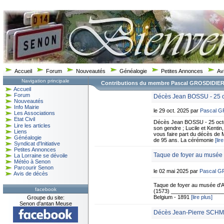
Accueil
Forum
Nouveautés
Généalogie
Petites Annonces
Av
Navigation principale
Contributions du membre Pascal GROSDIDIE
Accueil
Forum
Décès Jean BOSSU - 25 o
Nouveautés
Info Mairie
le 29 oct. 2025 par
Pascal 
Les Associations
Etat Civil
Décès Jean BOSSU - 25 octo
Lire les articles
son gendre ; Lucile et Kentin, 
Liens
vous faire part du décès de 
Généalogie
de 95 ans. La cérémonie
[lir
Syndicat d'Initiative
Petites Annonces
Taque de foyer au musée 
La Lorraine se dévoile
Météo à Senon
Parcourir Senon
le 02 mai 2025 par
Pascal 
Avis de décès
Taque de foyer au musée d'A
facebook
(1573) ___________________
Belgium - 1891
[lire plus]
Groupe du site:
Senon d'antan Meuse
Décès Jean-Pierre SCHMI