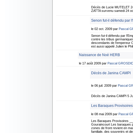
Décès de Lucie MUTELET 24
ZATTA survenu samedi 24 oct
Senon fut-il défendu par l
le 02 oct. 2009 par
Pascal 
Senon fut-il défendu par l
contre les tribus germanique
descendants de l'empereur CO
est aussi appelé Julien le Ph
Naissance de Noé HERB
le 17 août 2009 par
Pascal GROSDI
Décès de Janina CAMPI
le 06 juil. 2009 par
Pascal G
Décès de Janina CAMPI 5 Jui
Les Baraques Provisoires
le 08 mai 2009 par
Pascal 
Les Baraques Provisoires _
Gouraincourt Les baraques pro
zones de front revient en mas
familiale, des souvenirs et d