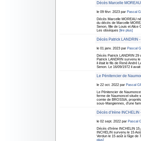
Décès Marcelle MOREAU 
le 09 févr. 2023 par
Pascal 
Décès Marcelle MOREAU née 
du décès de Marcelle MOREAU
Senon, fille de Louis et Alic
Les obsèques
[lire plus]
Décès Patrick LANDRIN -
le 01 janv. 2023 par
Pascal 
Décès Patrick LANDRIN 29 d
Patrick LANDRIN survenu le 
il était le fils de René And
Senon. Le 16/09/1972 il avait 
Le Pénitencier de Naumo
le 22 oct. 2022 par
Pascal 
Le Pénitencier de Naumonce
ferme de Naumoncel située su
comte de BROSSIA, propriétai
sous-Mangiennes, d'une fami
Décès d’Irène INCHELIN -
le 02 sept. 2022 par
Pascal
Décès d’Irène INCHELIN 15 A
INCHELIN survenu le 15 Août 
Verdun le 15 août à l’âge de
plus]