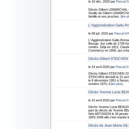
le 10 déc. 2020 par
Pascal 
Décès Gilbert LEMARCHAL - 
Souilly de Gilbert LEMARCHAL
famille et ses proches.
[lire p
L' Agglomération Gallo-
le 08 juil. 2020 par
Pascal G
L' Agglomération Gallo-Roma
Bourge. Sur celle de 1739 l’e
rondes. Déjà en 1812, Claude
Commercy en 1800, qui cré
Décès Gilbert STEICHEN -
le 24 avril 2020 par
Pascal 
Décès Gilbert STEICHEN 22 a
STEICHEN décédé le 22 avril à
le 8 décembre 1951 à Senon,
octobre 1975, il
[lire plus]
Décès Yvonne Lucie BEA
le 10 avril 2020 par
Pascal 
Décès Yvonne Lucie BEAUDEU
part du décès de Yvonne BEAU
Née ARTISSON le 26 janvier
1893-1946 elle s’est mariée le
Décès de Jean-Marie GIL