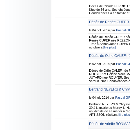
Décès de Claude FERRIOT 2
l'âge de 66 ans. Ses obsèque
Condoléances à sa famille e
Décès de Renée CUPER n
le 04 oct. 2014 par
Pascal 
Décès de Renée CUPER née
Renée CUPER née REZZONICO R
1962 à Senon Jean CUPER qu'e
octobre à
[lire plus]
Décès de Odile CALEF n
le 02 oct. 2014 par
Pascal 
Décès de Odile CALEF née R
ROUYER et Hélène Marie MAR
JUTARD née ROUYER. Ses obsè
Verdun. Nos Condoléances à 
Bertrand NEYERS & Chrys
le 04 juil. 2014 par
Pascal G
Bertrand NEYERS & Chrystel
30 à la mairie de Mercy-le-H
ont décidé de se marier à l'
ARTISSON résidant
[lire plus
Décès de Arlette BONMA