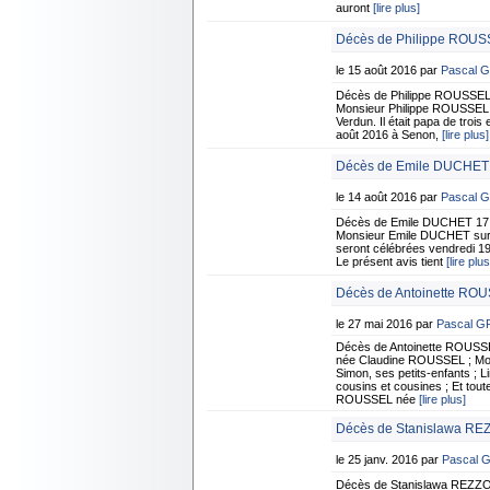
auront
[lire plus]
Décès de Philippe ROUSS
le 15 août 2016 par
Pascal 
Décès de Philippe ROUSSEL 
Monsieur Philippe ROUSSEL su
Verdun. Il était papa de troi
août 2016 à Senon,
[lire plus]
Décès de Emile DUCHET -
le 14 août 2016 par
Pascal 
Décès de Emile DUCHET 17 f
Monsieur Emile DUCHET surven
seront célébrées vendredi 19
Le présent avis tient
[lire plus
Décès de Antoinette RO
le 27 mai 2016 par
Pascal 
Décès de Antoinette ROUS
née Claudine ROUSSEL ; Mons
Simon, ses petits-enfants ; L
cousins et cousines ; Et tout
ROUSSEL née
[lire plus]
Décès de Stanislawa REZ
le 25 janv. 2016 par
Pascal 
Décès de Stanislawa REZZO