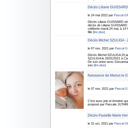
Décès Liliane GUISSARD
le 24 mai 2022 par
Pascal 
Décès Liliane GUISSARD née
décès de Liliane GUISSARD n
célébrée mardi 24 mai, à 14 h
fille
[lire plus]
Décès Michel SZULIGA - 2
le 07 nov. 2021 par
Pascal 
Décès Michel SZULIGA 25 jan
SZULIGA le 25/01/2021 à Cavai
De son union avec Giovanna P
ses
[lire plus]
Naissance de Marius le 0
le 07 nov. 2021 par
Pascal 
C'est avec joie et émotion qu
proposé par Pascale JUTA
Décès Paulette Marie He
le 31 oct. 2021 par
Pascal 