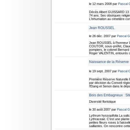
le 12 mars 2008 par
Pascal
Décès Albert GUISSARD 13 M
74 ans. Ses obsèques religie
L'inhumation au cimetière c
Jean ROUSSEL
le 26 déc. 2007 par
Pascal 
Jean ROUSSEL à l'honneur Le 
COUTOR, sous-préfet, Claude
pompiers, le colonel Bernard
Roger VALENTIN, entourés d
Naissance de la Réserve N
le 19 sept. 2007 par
Pascal
Première Réserve Naturelle R
par décision du Conseil régio
l’Etang et Senon dans le dé
Bois des Embagneux : Site
Diversité floristique
le 30 août 2007 par
Pascal 
Lythrum hyssopifolia La salic
Lythraceae. C'est une plante 
petites fleurs roses à l'aisse
saillantes. On rencontre cett