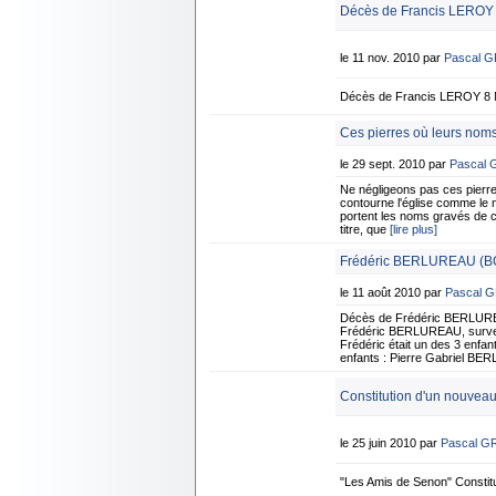
Décès de Francis LEROY
le 11 nov. 2010 par
Pascal 
Décès de Francis LEROY 8 
Ces pierres où leurs noms
le 29 sept. 2010 par
Pascal
Ne négligeons pas ces pierr
contourne l'église comme le 
portent les noms gravés de c
titre, que
[lire plus]
Frédéric BERLUREAU (BO
le 11 août 2010 par
Pascal 
Décès de Frédéric BERLUREA
Frédéric BERLUREAU, survenu
Frédéric était un des 3 enfa
enfants : Pierre Gabriel B
Constitution d'un nouvea
le 25 juin 2010 par
Pascal G
"Les Amis de Senon" Consti