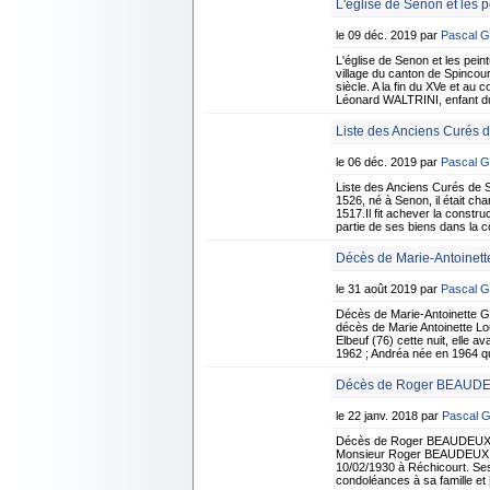
L'église de Senon et les
le 09 déc. 2019 par
Pascal 
L'église de Senon et les pe
village du canton de Spincourt
siècle. A la fin du XVe et au
Léonard WALTRINI, enfant du 
Liste des Anciens Curés 
le 06 déc. 2019 par
Pascal 
Liste des Anciens Curés de
1526, né à Senon, il était ch
1517.Il fit achever la constr
partie de ses biens dans la 
Décès de Marie-Antoinet
le 31 août 2019 par
Pascal 
Décès de Marie-Antoinette 
décès de Marie Antoinette L
Elbeuf (76) cette nuit, elle 
1962 ; Andréa née en 1964 qu
Décès de Roger BEAUDEU
le 22 janv. 2018 par
Pascal 
Décès de Roger BEAUDEUX 7 
Monsieur Roger BEAUDEUX sur
10/02/1930 à Réchicourt. Ses
condoléances à sa famille et