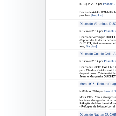
le 13 juin 2014 par
Pascal G
Décès de Arlette BONMARIN
proches.
[lire plus]
Décès de Véronique DUCH
le 17 avril 2014 par
Pascal 
Décès de Véronique DUCHET 
d'apprendre le décès de Véro
DUCHET, était la maman de Nat
ans,
[lire plus]
Décès de Colette CAILL
le 12 avril 2014 par
Pascal 
Décès de Colette CAILLARD
père Charles, Colette était tr
du patrimoine. Colette était
Jeanne Marguerite DUCHET. E
Mars 1915 - Retour d'otag
le 06 févr. 2014 par
Pascal 
Mars 1915 Retour d'otages
les listes d'otages lorrains 
Réfugiés de Meurthe et Mose
- Réfugiés de l'Alsace Lorra
Décès de Nathan DUCHET 