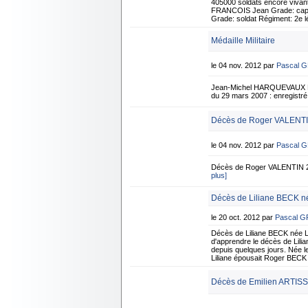
405000 soldats encore vivan
FRANCOIS Jean Grade: capora
Grade: soldat Régiment: 2e 
Médaille Militaire
le 04 nov. 2012 par
Pascal 
Jean-Michel HARQUEVAUX Né 
du 29 mars 2007 : enregist
Décès de Roger VALENTI
le 04 nov. 2012 par
Pascal 
Décès de Roger VALENTIN 2
plus]
Décès de Liliane BECK n
le 20 oct. 2012 par
Pascal 
Décès de Liliane BECK née 
d'apprendre le décès de Lilia
depuis quelques jours. Née le
Liliane épousait Roger BECK
Décès de Emilien ARTISSO