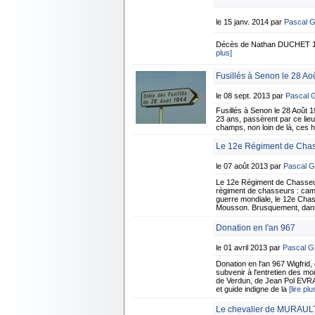
le 15 janv. 2014 par
Pascal 
Décès de Nathan DUCHET 1er
plus]
Fusillés à Senon le 28 Ao
le 08 sept. 2013 par
Pascal
Fusillés à Senon le 28 Août 1
23 ans, passèrent par ce lie
champs, non loin de là, ces h
Le 12e Régiment de Chas
le 07 août 2013 par
Pascal 
Le 12e Régiment de Chasseu
régiment de chasseurs : campa
guerre mondiale, le 12e Chass
Mousson. Brusquement, dans l
Donation en l'an 967
le 01 avril 2013 par
Pascal 
Donation en l'an 967 Wigfrid,
subvenir à l'entretien des m
de Verdun, de Jean Pol EVRAR
et guide indigne de la
[lire plu
Le chevalier de MURAUL