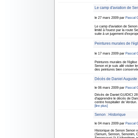
Le camp d'aviation de Se
le 27 mars 2009 par
Pascal
Le camp d'aviation de Senon
limité à l'ouest par la route 
suite à un jugement d'expropr
Peintures murales de l'ég
le 17 mars 2009 par
Pascal
Peintures murales de l'église
Senon et je suis allé visiter 
des peintures bien conservées
Décès de Daniel Auguste 
le 06 mars 2009 par
Pascal
Décès de Daniel GUIDICI 28 
d'apprendre le décès de Dani
centre hospitalier de Verdun.
[lire plus]
Senon : Historique
le 04 mars 2009 par
Pascal
Historique de Senon Senon 
(Senum, Sennon, Senonim, Cen
Senoncourt (à 4 kilomètres au