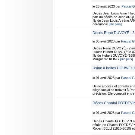
le 23 août 2023 par
Pascal 
Décès Jean Louis Aimé Théo
part du décès de Jean ARQUEV
fils de Jean Louis Arsène 
cérémonie
[lire plus]
Décès René DUVOYÉ - 2 a
le 05 avril 2023 par
Pascal 
Décès René DUVOYÉ - 2 avri
Lucien Hubert DUVOYÉ le 02/0
fils de Hubert DUVOYÉ (1888
Marguerite KLING
[lire plus]
Usine à boites HOHWEILL
le 01 avril 2023 par
Pascal 
Usine à boites et coffrets 
siège social se trouvait à Pa
précision. Elle comptait ent
Décès Chantal POTDEVIN
le 01 avril 2023 par
Pascal 
Décès Chantal POTDEVIN née
décès de Chantal POTDEVIN né
Robert BELLI (1916-2010) et