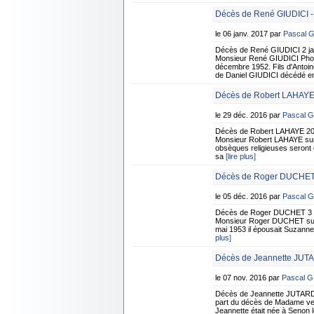
Décès de René GIUDICI - 
le 06 janv. 2017 par
Pascal 
Décès de René GIUDICI 2 jan
Monsieur René GIUDICI Photo 
décembre 1952. Fils d'Antoi
de Daniel GIUDICI décédé e
Décès de Robert LAHAYE
le 29 déc. 2016 par
Pascal 
Décès de Robert LAHAYE 20 
Monsieur Robert LAHAYE surv
obsèques religieuses seront
sa
[lire plus]
Décès de Roger DUCHET 
le 05 déc. 2016 par
Pascal 
Décès de Roger DUCHET 3 dé
Monsieur Roger DUCHET surve
mai 1953 il épousait Suzanne
plus]
Décès de Jeannette JUT
le 07 nov. 2016 par
Pascal 
Décès de Jeannette JUTARD
part du décès de Madame ve
Jeannette était née à Senon 