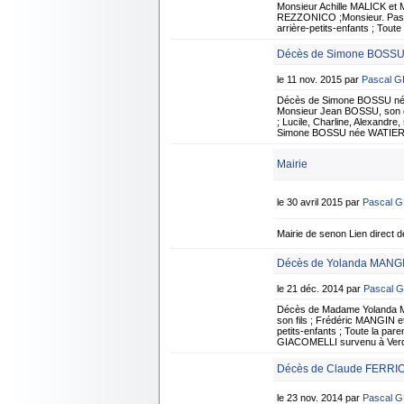
Monsieur Achille MALICK e
REZZONICO ;Monsieur. Pascal
arrière-petits-enfants ; Tout
Décès de Simone BOSSU 
le 11 nov. 2015 par
Pascal 
Décès de Simone BOSSU née
Monsieur Jean BOSSU, son 
; Lucile, Charline, Alexandre
Simone BOSSU née WATIER su
Mairie
le 30 avril 2015 par
Pascal 
Mairie de senon Lien direct de
Décès de Yolanda MANGI
le 21 déc. 2014 par
Pascal 
Décès de Madame Yolanda 
son fils ; Frédéric MANGIN e
petits-enfants ; Toute la pa
GIACOMELLI survenu à Verdun,
Décès de Claude FERRIO
le 23 nov. 2014 par
Pascal 