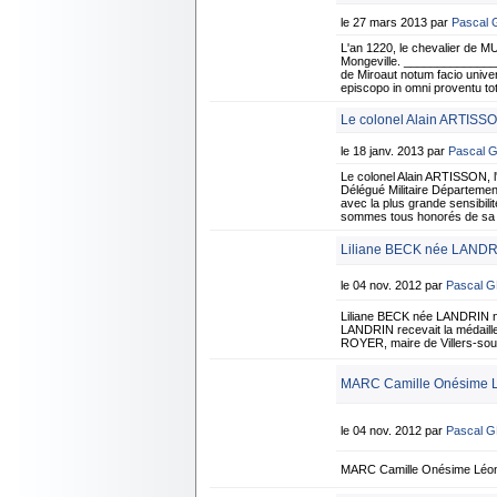
le 27 mars 2013 par
Pascal
L'an 1220, le chevalier de MU
Mongeville. _______________
de Miroaut notum facio univers
episcopo in omni proventu 
Le colonel Alain ARTISSO
le 18 janv. 2013 par
Pascal 
Le colonel Alain ARTISSON,
Délégué Militaire Département
avec la plus grande sensibil
sommes tous honorés de sa mi
Liliane BECK née LANDRIN
le 04 nov. 2012 par
Pascal 
Liliane BECK née LANDRIN née
LANDRIN recevait la médaille
ROYER, maire de Villers-sous-
MARC Camille Onésime Lé
le 04 nov. 2012 par
Pascal 
MARC Camille Onésime Léon 