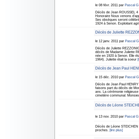
le 08 févr. 2011 par
Pascal 
Décès de Jean ROUSSEL 4 f
Honoraire Nous venons d'app
Ses obsèques seront célébrée
1924 à Senon. Exploitant agric
Décès de Juliette REZZON
le 12 janv. 2011 par
Pascal 
Décès de Juliette REZZONICO
décès de Madame Juliette RE
née en 1920 à Senon. Elle é
1964). Juliette était la soeur
[
Décès de Jean Paul HEN
le 15 déc. 2010 par
Pascal 
Décès de Jean Paul HENRY 1
faisons part du décès de Mo
ans. La cérémonie religieuse 
cimetière communal. Monsie
Décès de Léone STEICHE
le 13 nov. 2010 par
Pascal 
Décès de Léone STEICHEN n
proches.
[lire plus]