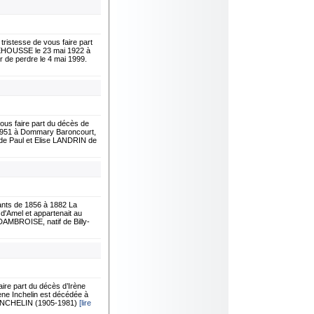
stesse de vous faire part
DEHOUSSE le 23 mai 1922 à
r de perdre le 4 mai 1999.
s faire part du décès de
/1951 à Dommary Baroncourt,
 de Paul et Elise LANDRIN de
nts de 1856 à 1882 La
d'Amel et appartenait au
 DAMBROISE, natif de Billy-
re part du décès d’Irène
ène Inchelin est décédée à
ce INCHELIN (1905-1981)
[lire