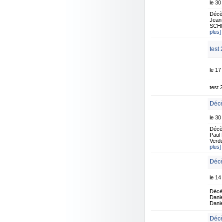
le 3
Décè
Jean-
SCHM
plus]
test
le 1
test 
Décè
le 30
Décè
Paul 
Verdu
plus]
Décè
le 14
Décè
Danie
Danie
Déc