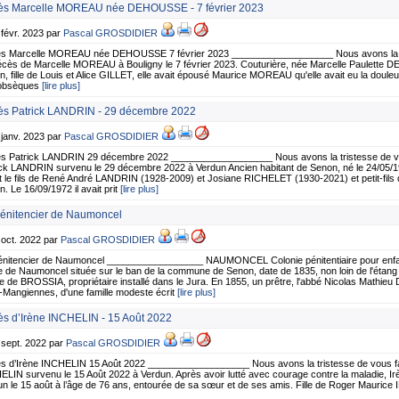
s Marcelle MOREAU née DEHOUSSE - 7 février 2023
 févr. 2023 par
Pascal GROSDIDIER
s Marcelle MOREAU née DEHOUSSE 7 février 2023 ___________________ Nous avons la tri
écès de Marcelle MOREAU à Bouligny le 7 février 2023. Couturière, née Marcelle Paulette 
, fille de Louis et Alice GILLET, elle avait épousé Maurice MOREAU qu'elle avait eu la douleu
obsèques
[lire plus]
s Patrick LANDRIN - 29 décembre 2022
 janv. 2023 par
Pascal GROSDIDIER
s Patrick LANDRIN 29 décembre 2022 ___________________ Nous avons la tristesse de vou
ick LANDRIN survenu le 29 décembre 2022 à Verdun Ancien habitant de Senon, né le 24/05
ait le fils de René André LANDRIN (1928-2009) et Josiane RICHELET (1930-2021) et petit-fils
. Le 16/09/1972 il avait prit
[lire plus]
énitencier de Naumoncel
 oct. 2022 par
Pascal GROSDIDIER
énitencier de Naumoncel __________________ NAUMONCEL Colonie pénitentiaire pour enfa
 de Naumoncel située sur le ban de la commune de Senon, date de 1835, non loin de l'étang 
 de BROSSIA, propriétaire installé dans le Jura. En 1855, un prêtre, l'abbé Nicolas Mathieu
Mangiennes, d'une famille modeste écrit
[lire plus]
s d’Irène INCHELIN - 15 Août 2022
 sept. 2022 par
Pascal GROSDIDIER
s d’Irène INCHELIN 15 Août 2022 ___________________ Nous avons la tristesse de vous fai
LIN survenu le 15 Août 2022 à Verdun. Après avoir lutté avec courage contre la maladie, Ir
n le 15 août à l’âge de 76 ans, entourée de sa sœur et de ses amis. Fille de Roger Mauri