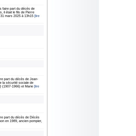
faire part du décès de
 était le fils de Pierre
i 31 mars 2025 à 13h15
[lire
e part du décès de Jean-
 la sécurité sociale de
CQ (1907-1966) et Marie
[lire
re part du décès de Décès
non en 1989, ancien pompier,