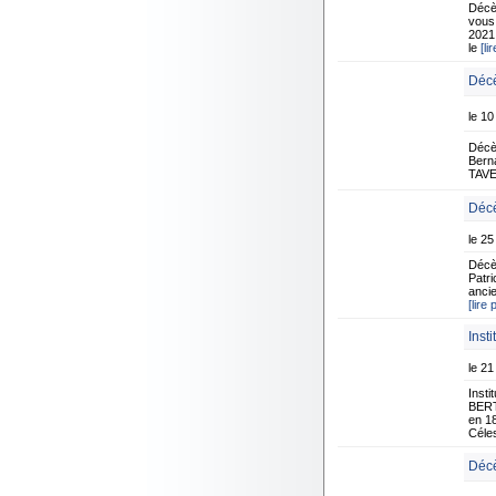
Décè
vous
2021 
le
[li
Décè
le 10
Décè
Berna
TAVER
Décè
le 2
Décè
Patri
ancie
[lire 
Insti
le 21
Insti
BERT
en 18
Céle
Décè