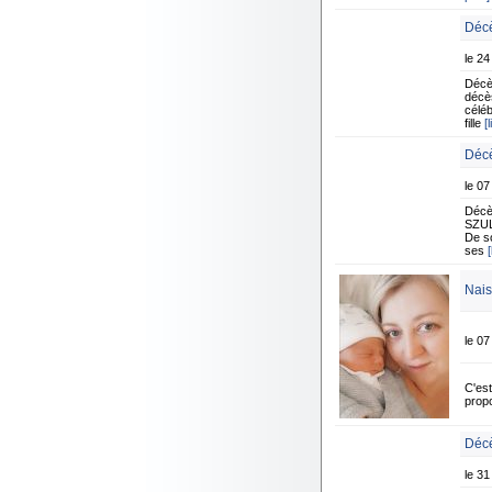
Décè
le 2
Décè
décè
céléb
fille
[
Décè
le 07
Décè
SZULI
De so
ses
[
Nais
le 07
C'est
prop
Décè
le 31