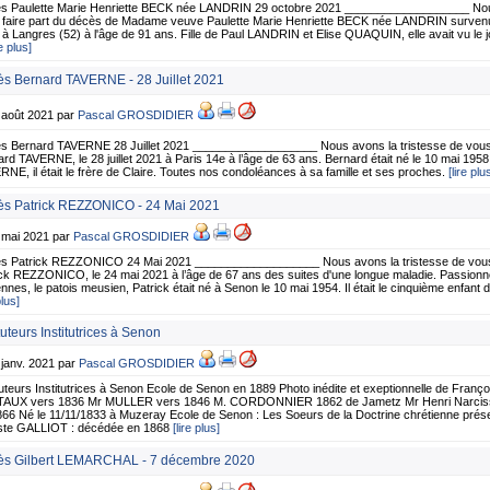
s Paulette Marie Henriette BECK née LANDRIN 29 octobre 2021 ___________________ Nous
 faire part du décès de Madame veuve Paulette Marie Henriette BECK née LANDRIN survenu
à Langres (52) à l'âge de 91 ans. Fille de Paul LANDRIN et Elise QUAQUIN, elle avait vu le j
re plus]
s Bernard TAVERNE - 28 Juillet 2021
 août 2021 par
Pascal GROSDIDIER
s Bernard TAVERNE 28 Juillet 2021 ___________________ Nous avons la tristesse de vous 
rd TAVERNE, le 28 juillet 2021 à Paris 14e à l’âge de 63 ans. Bernard était né le 10 mai 1958 
NE, il était le frère de Claire. Toutes nos condoléances à sa famille et ses proches.
[lire plu
s Patrick REZZONICO - 24 Mai 2021
5 mai 2021 par
Pascal GROSDIDIER
s Patrick REZZONICO 24 Mai 2021 ___________________ Nous avons la tristesse de vous 
ck REZZONICO, le 24 mai 2021 à l’âge de 67 ans des suites d'une longue maladie. Passionné
nnes, le patois meusien, Patrick était né à Senon le 10 mai 1954. Il était le cinquième enfant d
plus]
tuteurs Institutrices à Senon
 janv. 2021 par
Pascal GROSDIDIER
tuteurs Institutrices à Senon Ecole de Senon en 1889 Photo inédite et exeptionnelle de Fran
AUX vers 1836 Mr MULLER vers 1846 M. CORDONNIER 1862 de Jametz Mr Henri Narciss
66 Né le 11/11/1833 à Muzeray Ecole de Senon : Les Soeurs de la Doctrine chrétienne prés
ste GALLIOT : décédée en 1868
[lire plus]
s Gilbert LEMARCHAL - 7 décembre 2020