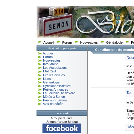
Accueil
Forum
Nouveautés
Généalogie
P
Navigation principale
Contributions du memb
Accueil
Forum
Décè
Nouveautés
Info Mairie
le 29
Les Associations
Etat Civil
Décè
Lire les articles
son g
Liens
vous 
Généalogie
de 9
Syndicat d'Initiative
Petites Annonces
Taqu
La Lorraine se dévoile
Météo à Senon
Parcourir Senon
le 0
Avis de décès
Taque
facebook
(157
Belg
Groupe du site:
Senon d'antan Meuse
Décè