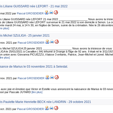
s Liliane GUISSARD née LEFORT - 21 mai 2022
4 mai 2022 par
Pascal GROSDIDIER
s Liliane GUISSARD née LEFORT 21 mai 2022 ___________________ Nous avons la tristess
s de Liliane GUISSARD née LEFORT survenue le 21 mai 2022 à son domicile à Senon. La cér
rée mardi 24 mai, à 14 h 30, en l'église de Senon, suivie de la crémation. Née le 26 décembr
lire plus]
s Michel SZULIGA - 25 janvier 2021
 nov. 2021 par
Pascal GROSDIDIER
s Michel SZULIGA 25 janvier 2021 ___________________ Nous avons la tristesse de vous fa
GA le 25/01/2021 à Cavaillon ( 84) inhumé à Orange à l'âge de 92 ans. Il était né le 3/11/192
n union avec Giovanna PICUEZZU, il laisse 3 enfants, Patrice, Jean-Michel et Lionel. Michel
lire plus]
sance de Marius le 03 novembre 2021 à Selestat.
 nov. 2021 par
Pascal GROSDIDIER
 avec joie et émotion que Victor et Estelle vous annoncent la naissance de Marius le 03 nove
osé par Pascale JUTARD
[lire plus]
s Paulette Marie Henriette BECK née LANDRIN - 29 octobre 2021
 oct. 2021 par
Pascal GROSDIDIER