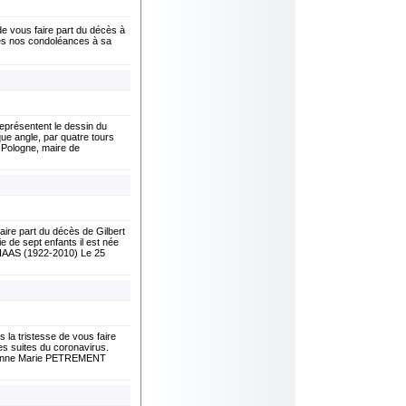
vous faire part du décès à
tes nos condoléances à sa
eprésentent le dessin du
ue angle, par quatre tours
 Pologne, maire de
re part du décès de Gilbert
e de sept enfants il est née
 HAAS (1922-2010) Le 25
 tristesse de vous faire
es suites du coronavirus.
lienne Marie PETREMENT