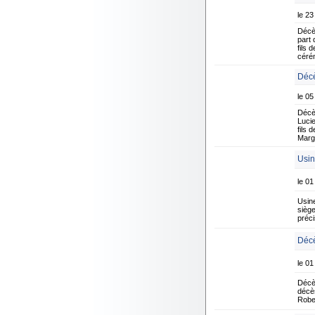
le 23
Décè
part 
fils
céré
Décè
le 05
Décè
Lucie
fils
Marg
Usin
le 01
Usin
siège
préci
Décè
le 01
Décè
décès
Robe