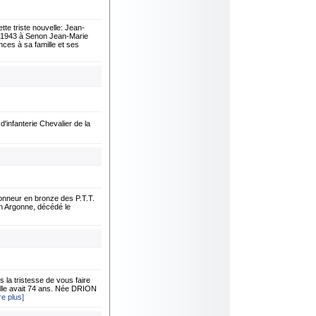
 triste nouvelle: Jean-
ai 1943 à Senon Jean-Marie
es à sa famille et ses
infanterie Chevalier de la
onneur en bronze des P.T.T.
n Argonne, décédé le
 tristesse de vous faire
lle avait 74 ans. Née DRION
ire plus]