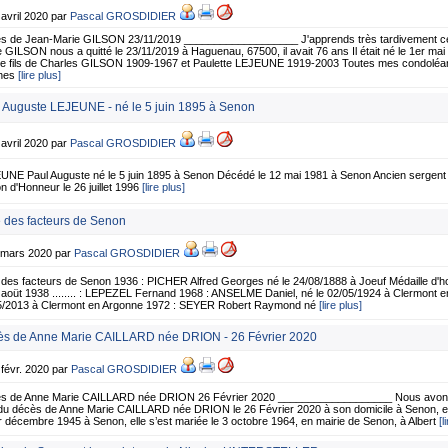
 avril 2020 par
Pascal GROSDIDIER
s de Jean-Marie GILSON 23/11/2019 ___________________ J'apprends très tardivement cette
 GILSON nous a quitté le 23/11/2019 à Haguenau, 67500, il avait 76 ans Il était né le 1er m
 le fils de Charles GILSON 1909-1967 et Paulette LEJEUNE 1919-2003 Toutes mes condoléanc
hes
[lire plus]
 Auguste LEJEUNE - né le 5 juin 1895 à Senon
 avril 2020 par
Pascal GROSDIDIER
NE Paul Auguste né le 5 juin 1895 à Senon Décédé le 12 mai 1981 à Senon Ancien sergent d'
n d'Honneur le 26 juillet 1996
[lire plus]
e des facteurs de Senon
1 mars 2020 par
Pascal GROSDIDIER
 des facteurs de Senon 1936 : PICHER Alfred Georges né le 24/08/1888 à Joeuf Médaille d'h
 aoüt 1938 ........ : LEPEZEL Fernand 1968 : ANSELME Daniel, né le 02/05/1924 à Clermont e
5/2013 à Clermont en Argonne 1972 : SEYER Robert Raymond né
[lire plus]
s de Anne Marie CAILLARD née DRION - 26 Février 2020
 févr. 2020 par
Pascal GROSDIDIER
s de Anne Marie CAILLARD née DRION 26 Février 2020 ___________________ Nous avons la
 du décès de Anne Marie CAILLARD née DRION le 26 Février 2020 à son domicile à Senon, e
r décembre 1945 à Senon, elle s’est mariée le 3 octobre 1964, en mairie de Senon, à Albert
[l