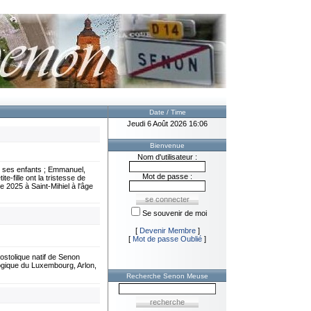
Date / Time
Jeudi 6 Août 2026 16:06
Bienvenue
Nom d'utilisateur :
 ses enfants ; Emmanuel,
Mot de passe :
e-fille ont la tristesse de
 2025 à Saint-Mihiel à l'âge
Se souvenir de moi
[
Devenir Membre
]
[
Mot de passe Oublié
]
stolique natif de Senon
gique du Luxembourg, Arlon,
Recherche Senon Meuse