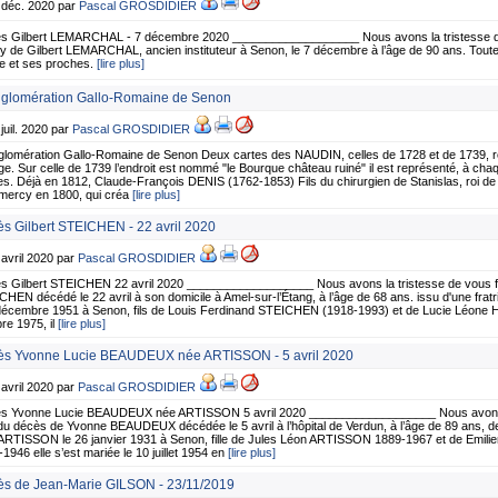
 déc. 2020 par
Pascal GROSDIDIER
s Gilbert LEMARCHAL - 7 décembre 2020 ___________________ Nous avons la tristesse de 
ly de Gilbert LEMARCHAL, ancien instituteur à Senon, le 7 décembre à l’âge de 90 ans. Tou
le et ses proches.
[lire plus]
gglomération Gallo-Romaine de Senon
 juil. 2020 par
Pascal GROSDIDIER
glomération Gallo-Romaine de Senon Deux cartes des NAUDIN, celles de 1728 et de 1739, r
e. Sur celle de 1739 l’endroit est nommé "le Bourque château ruiné" il est représenté, à chaq
s. Déjà en 1812, Claude-François DENIS (1762-1853) Fils du chirurgien de Stanislas, roi de
ercy en 1800, qui créa
[lire plus]
s Gilbert STEICHEN - 22 avril 2020
 avril 2020 par
Pascal GROSDIDIER
s Gilbert STEICHEN 22 avril 2020 ___________________ Nous avons la tristesse de vous fai
HEN décédé le 22 avril à son domicile à Amel-sur-l’Étang, à l’âge de 68 ans. issu d'une fratri
 décembre 1951 à Senon, fils de Louis Ferdinand STEICHEN (1918-1993) et de Lucie Léone
re 1975, il
[lire plus]
s Yvonne Lucie BEAUDEUX née ARTISSON - 5 avril 2020
 avril 2020 par
Pascal GROSDIDIER
s Yvonne Lucie BEAUDEUX née ARTISSON 5 avril 2020 ___________________ Nous avons la
du décès de Yvonne BEAUDEUX décédée le 5 avril à l’hôpital de Verdun, à l’âge de 89 ans, d
ARTISSON le 26 janvier 1931 à Senon, fille de Jules Léon ARTISSON 1889-1967 et de Emi
1946 elle s’est mariée le 10 juillet 1954 en
[lire plus]
s de Jean-Marie GILSON - 23/11/2019