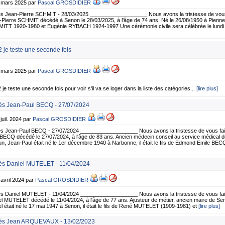
0 mars 2025 par
Pascal GROSDIDIER
s Jean-Pierre SCHMIT - 28/03/2025 ___________________ Nous avons la tristesse de vous 
Pierre SCHMIT décédé à Senon le 28/03/2025, à l'âge de 74 ans. Né le 26/08/1950 à Piennes, il
ITT 1920-1980 et Eugénie RYBACH 1924-1997 Une cérémonie civile sera célébrée le lund
 2 je teste une seconde fois
7 mars 2025 par
Pascal GROSDIDIER
2 je teste une seconde fois pour voir s'il va se loger dans la liste des catégories...
[lire plus]
s Jean-Paul BECQ - 27/07/2024
 juil. 2024 par
Pascal GROSDIDIER
s Jean-Paul BECQ - 27/07/2024 ___________________ Nous avons la tristesse de vous fair
BECQ décédé le 27/07/2024, à l'âge de 83 ans. Ancien médecin conseil au service médical de
n, Jean-Paul était né le 1er décembre 1940 à Narbonne, il était le fils de Edmond Emile BE
s Daniel MUTELET - 11/04/2024
 avril 2024 par
Pascal GROSDIDIER
s Daniel MUTELET - 11/04/2024 ___________________ Nous avons la tristesse de vous fai
l MUTELET décédé le 11/04/2024, à l'âge de 77 ans. Ajusteur de métier, ancien maire de Se
l était né le 17 mai 1947 à Senon, il était le fils de René MUTELET (1909-1981) et
[lire plus]
ès Jean ARQUEVAUX - 13/02/2023