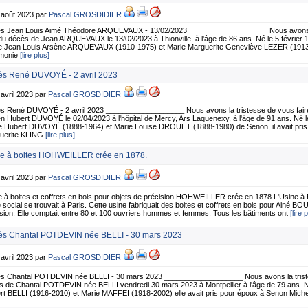
 août 2023 par
Pascal GROSDIDIER
s Jean Louis Aimé Théodore ARQUEVAUX - 13/02/2023 ___________________ Nous avons la
du décès de Jean ARQUEVAUX le 13/02/2023 à Thionville, à l'âge de 86 ans. Né le 5 février 1
 de Jean Louis Arsène ARQUEVAUX (1910-1975) et Marie Marguerite Geneviève LEZER (191
monie
[lire plus]
s René DUVOYÉ - 2 avril 2023
 avril 2023 par
Pascal GROSDIDIER
s René DUVOYÉ - 2 avril 2023 ___________________ Nous avons la tristesse de vous fair
n Hubert DUVOYÉ le 02/04/2023 à l'hôpital de Mercy, Ars Laquenexy, à l'âge de 91 ans. Né l
 de Hubert DUVOYÉ (1888-1964) et Marie Louise DROUET (1888-1980) de Senon, il avait pris
uerite KLING
[lire plus]
e à boites HOHWEILLER crée en 1878.
 avril 2023 par
Pascal GROSDIDIER
e à boites et coffrets en bois pour objets de précision HOHWEILLER crée en 1878 L'Usine 
 social se trouvait à Paris. Cette usine fabriquait des boites et coffrets en bois pour Ainé
sion. Elle comptait entre 80 et 100 ouvriers hommes et femmes. Tous les bâtiments ont
[lire 
s Chantal POTDEVIN née BELLI - 30 mars 2023
 avril 2023 par
Pascal GROSDIDIER
s Chantal POTDEVIN née BELLI - 30 mars 2023 ___________________ Nous avons la tristes
 de Chantal POTDEVIN née BELLI vendredi 30 mars 2023 à Montpellier à l'âge de 79 ans. Née l
rt BELLI (1916-2010) et Marie MAFFEI (1918-2002) elle avait pris pour époux à Senon Mic