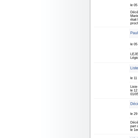
le 05
Décè
Marie
était
proc
Paul
le 05
LEJEU
Légio
List
le 1
Liste
le 12
01/0
Décè
le 29
Décè
part
le 1e