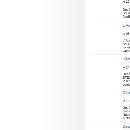
le 10
Décè
Souil
famil
L' A
le 08
L' Ag
Bourg
ronde
Comm
Décè
le 24
Décè
STEIC
le 8
octob
Décè
le 10
Décè
part 
Née 
1893-
Décè