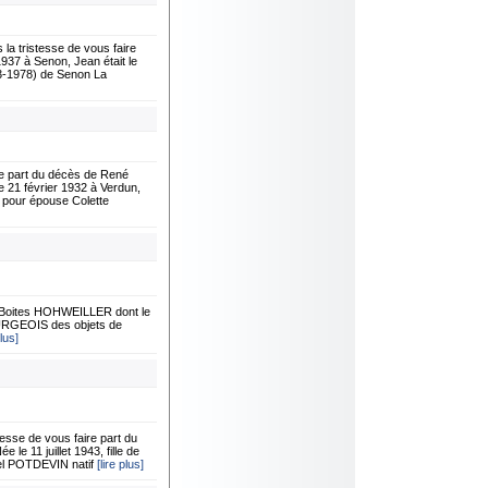
 tristesse de vous faire
937 à Senon, Jean était le
3-1978) de Senon La
e part du décès de René
e 21 février 1932 à Verdun,
 pour épouse Colette
à Boites HOHWEILLER dont le
 BOURGEOIS des objets de
plus]
se de vous faire part du
e 11 juillet 1943, fille de
hel POTDEVIN natif
[lire plus]