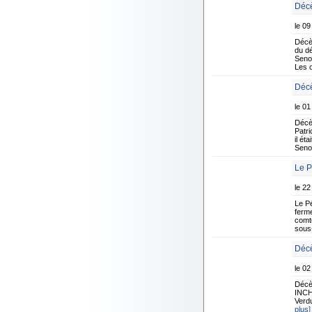
Décè
le 09
Décè
du d
Senon
Les 
Décè
le 01
Décè
Patr
il ét
Senon
Le P
le 22
Le P
ferme
comte
sous-
Décè
le 02
Décè
INCHE
Verdu
plus]