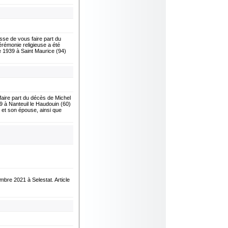
e de vous faire part du
émonie religieuse a été
e 1939 à Saint Maurice (94)
ire part du décès de Michel
9 à Nanteuil le Haudouin (60)
 et son épouse, ainsi que
mbre 2021 à Selestat. Article