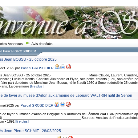
etites Annonces
Avis de décès
re Pascal GROSDIDIER
s Jean BOSSU - 25 octobre 2025
 oct. 2025 par
Pascal GROSDIDIER
s Jean BOSSU - 25 octobre 2025 ____________________ Marie Claude, Laurent, Claudine,
endre ; Lucile et Kentin, Charline, Alexandre et Elyse, ses petits-enfants ; Lou, son arrière-petit
faire part du décès de Monsieur Jean Bossu, né le 3 août 1930 à Senon décédé le 25 octobre
5 ans. La cérémonie
[lire plus]
e de foyer au musée d'Arlon aux armoirie de Léonard WALTRIN natif de Senon
2 mai 2025 par
Pascal GROSDIDIER
 de foyer au musée d'Arlon en Belgique aux armoiries de Léonard WALTRIN protonotaire apo
3) __________________________________________ Sources: Annales de l'Institut archéolo
ium - 1891
[lire plus]
s Jean-Pierre SCHMIT - 28/03/2025