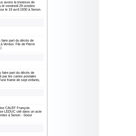
 avons la tristesse de
 le vendredi 29 octobre
our le 19 avril 1930 à Senon.
faire part du décès de
à Verdun. Fils de Pierre
s]
faire part du décès de
 par les cartes postales
'une fratrie de sept enfants,
çoise CALEF François
e LEDUC cité dans un acte
entes à Senon - Soeur